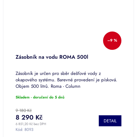
–9 %
Zásobník na vodu ROMA 500l
Z
00
Zásobník je určen pro sběr dešťové vody z
Z
okapového systému. Barevné provedení je písková.
o
Objem 500 litrů. Roma - Column
O
Skladem - doručení do 5 dnů
S
9 180 Kč
8 290 Kč
2
DETAIL
6 851,20 Kč bez DPH
21
Kód:
8093
K