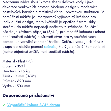
Nadzemní nádrž slouží kromě sběru dešťové vody i jako
dekorace venkovních prostor. Moderní design v moderních
pastelových barvách a atraktivní vlnitou povrchvou strukturou. V
horní části nádrže je intergrovaný vyjímatelný květináč pro
individuální design, tento květináč je opatřen filtrem, díky
kterému do nádrže nepadají nečistoty z květináče. Součástí
nádrže je závitová přípojka (3/4 ") pro montáž
kohoutu
(kohout
není součástí nádrže) a zároveň otvor pro vypouštění vody
pomocí univerzální zahradní hadice. Dešťova voda je sbírána z
okapu do nádrže pomocí
sběrače
,
který je s nádrží kompatibilní
(nutno objednat zvlášť, není součástí nádrže).
Materiál - Plast (PE)
Objem - 350 l
Hmotnost - 15 kg
Závit - 19 mm (3/4“)
Průměr - 620 mm
Výška - 1500 mm
Doporučené příslušenství
Vypouštěcí kohout 3/4" chrom