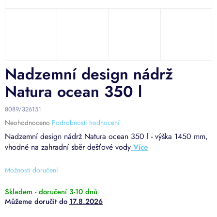
Nadzemní design nádrž
Natura ocean 350 l
8089/326151
Průměrné
Neohodnoceno
Podrobnosti hodnocení
hodnocení
Nadzemní design nádrž Natura ocean 350 l - výška 1450 mm,
produktu
vhodné na zahradní sběr dešťové vody
je
0,0
z
Možnosti doručení
5
hvězdiček.
Skladem - doručení 3-10 dnů
17.8.2026