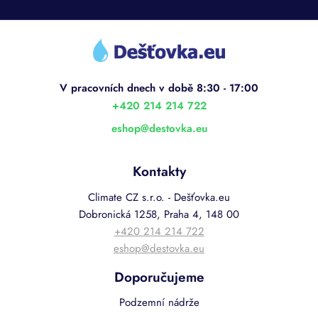
Z
á
p
a
t
í
+420 214 214 722
eshop
@
destovka.eu
Kontakty
Climate CZ s.r.o. - Dešťovka.eu
Dobronická 1258, Praha 4, 148 00
+420 214 214 722
eshop@destovka.eu
Doporučujeme
Podzemní nádrže