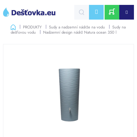
Přejít
na
CZK
obsah
NÁKUPNÍ
Domů
PRODUKTY
Sudy a nadzemní nádrže na vodu
Sudy na
dešťovou vodu
Nadzemní design nádrž Natura ocean 350 l
KOŠÍK