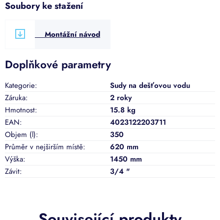
Soubory ke stažení
Montážní návod
Doplňkové parametry
Kategorie
:
Sudy na dešťovou vodu
Záruka
:
2 roky
Hmotnost
:
15.8 kg
EAN
:
4023122203711
Objem (l)
:
350
Průměr v nejširším místě
:
620 mm
Výška
:
1450 mm
Závit
:
3/4 "
Související produkty