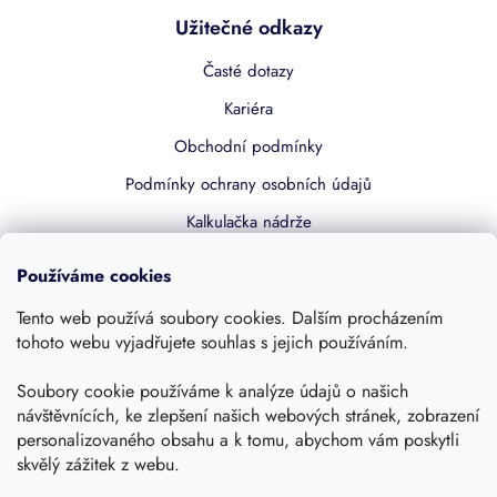
Užitečné odkazy
Časté dotazy
Kariéra
Obchodní podmínky
Podmínky ochrany osobních údajů
Kalkulačka nádrže
Dotace 50% z NZÚ
Používáme cookies
Boost by Pipdrive
Tento web používá soubory cookies. Dalším procházením
Kontakty
tohoto webu vyjadřujete souhlas s jejich používáním.
Sledujte nás
Soubory cookie používáme k analýze údajů o našich
návštěvnících, ke zlepšení našich webových stránek, zobrazení
personalizovaného obsahu a k tomu, abychom vám poskytli
skvělý zážitek z webu.