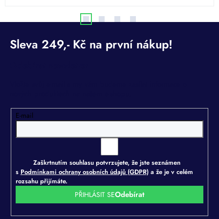
Odebírat newsletter
Vložte svůj e-mail a my vám budeme zasílat informace o
nových produktech na našem e-shopu.
E-mail
Zaškrtnutím souhlasu potvrzujete, že jste seznámen
s
Podmínkami ochrany osobních údajů (GDPR)
a že je v celém
rozsahu přijímáte.
PŘIHLÁSIT SE