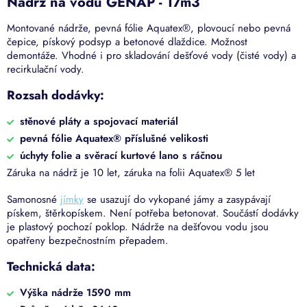
Nádrž na vodu GENAP - 17m3
Montované nádrže, pevná fólie Aquatex®, plovoucí nebo pevná
čepice, pískový podsyp a betonové dlaždice. Možnost
demontáže. Vhodné i pro skladování dešťové vody (čisté vody) a
recirkulační vody.
Rozsah dodávky:
stěnové pláty a spojovací materiál
pevná fólie Aquatex® příslušné velikosti
úchyty folie a svěrací kurtové lano s ráčnou
Záruka na nádrž je 10 let, záruka na folii Aquatex® 5 let
Samonosné
jímky
se usazují do vykopané jámy a zasypávají
pískem, štěrkopískem. Není potřeba betonovat. Součástí dodávky
je plastový pochozí poklop. Nádrže na dešťovou vodu jsou
opatřeny bezpečnostním přepadem.
Technická data:
Výška nádrže 1590 mm