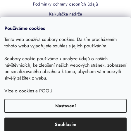
Podmínky ochrany osobních údajů
Kalkulačka nádrže
Dotace 50% z NZÚ
Používáme cookies
Boost by Pipdrive
Tento web používá soubory cookies. Dalším procházením
Kontakty
tohoto webu vyjadřujete souhlas s jejich používáním.
Soubory cookie používáme k analýze údajů o našich
Sledujte nás
návštěvnících, ke zlepšení našich webových stránek, zobrazení
personalizovaného obsahu a k tomu, abychom vám poskytli
skvělý zážitek z webu.
Více o cookies a POOU
Nastavení
Copyright 2026, Dešťovka.eu
Shoptet
Souhlasím