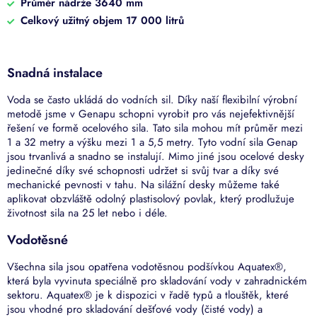
Průměr nádrže 3640 mm
Celkový užitný objem 17 000 litrů
Snadná instalace
Voda se často ukládá do vodních sil. Díky naší flexibilní výrobní
metodě jsme v Genapu schopni vyrobit pro vás nejefektivnější
řešení ve formě ocelového sila. Tato sila mohou mít průměr mezi
1 a 32 metry a výšku mezi 1 a 5,5 metry. Tyto vodní sila Genap
jsou trvanlivá a snadno se instalují. Mimo jiné jsou ocelové desky
jedinečné díky své schopnosti udržet si svůj tvar a díky své
mechanické pevnosti v tahu. Na silážní desky můžeme také
aplikovat obzvláště odolný plastisolový povlak, který prodlužuje
životnost sila na 25 let nebo i déle.
Vodotěsné
Všechna sila jsou opatřena vodotěsnou podšívkou Aquatex®,
která byla vyvinuta speciálně pro skladování vody v zahradnickém
sektoru. Aquatex® je k dispozici v řadě typů a tlouštěk, které
jsou vhodné pro skladování dešťové vody (čisté vody) a