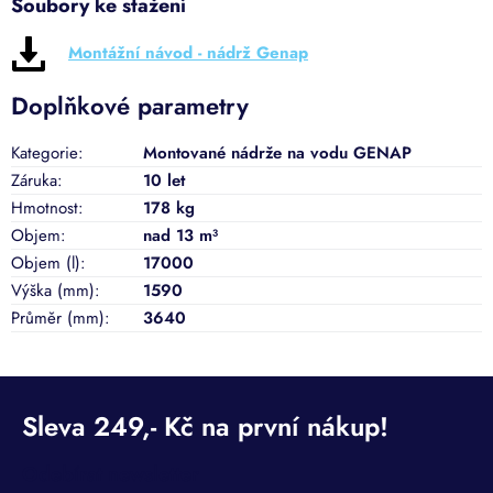
Soubory ke stažení
Montážní návod - nádrž Genap
Doplňkové parametry
Kategorie
:
Montované nádrže na vodu GENAP
Záruka
:
10 let
Hmotnost
:
178 kg
Objem
:
nad 13 m³
Objem (l)
:
17000
Výška (mm)
:
1590
Průměr (mm)
:
3640
Odebírat newsletter