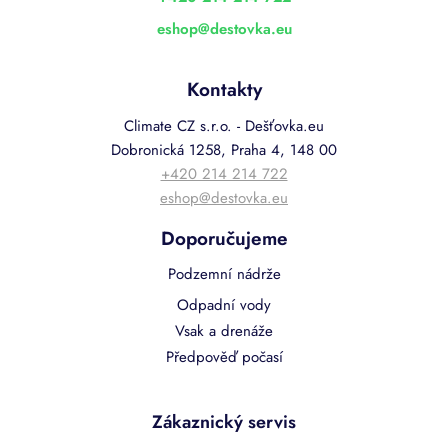
eshop
@
destovka.eu
Kontakty
Climate CZ s.r.o. - Dešťovka.eu
Dobronická 1258, Praha 4, 148 00
+420 214 214 722
eshop@destovka.eu
Doporučujeme
Podzemní nádrže
Odpadní vody
Vsak a drenáže
Předpověď počasí
Zákaznický servis