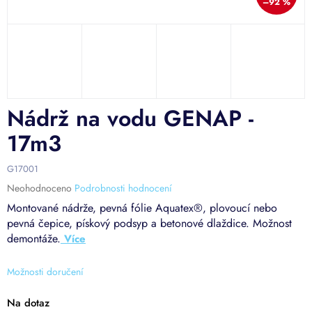
–92 %
Nádrž na vodu GENAP -
17m3
G17001
Průměrné
Neohodnoceno
Podrobnosti hodnocení
hodnocení
Montované nádrže,
pevná fólie Aquatex®, plovoucí nebo
produktu
pevná čepice, pískový podsyp a betonové dlaždice. Možnost
je
demontáže.
0,0
z
5
Možnosti doručení
hvězdiček.
Na dotaz