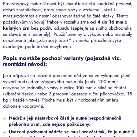
Pro zásypový materiál musí být charakteristická soudržná pevnost,
dobrá zhutnitelnost, propustnost vody a vzduchu, jakož i
mrazuvzdornost a nesmí obsahovat žádné špičaté složky. Těmto
požadavkům vyhovují frakce v rozsahu zrna
od 4 do 16 mm z
kulatých zrn
bez podílu odpadu (zeptejte se svého obchodníka
se stavebními materiály). Použití zeminy z výkopu nebo materiály
označované jako „zásypový písek“ v mnoha případech výše
uvedeným podmínkám nevyhovují.
Popis montáže pochozí varianty (pojezdná viz.
montážní návod):
Jako příprava na usazení podzemní nádrže se ve vykopané jámě
vytvoří podklad ze zásypového materiálu (o síle 200 mm):
nasypou se jednotlivé vrstvy o výšce 100 mm a silně se zhutní
(vibrační deskou nebo 3 pracovní operace ruční pěchovačkou 15
kg v každé vrstvě). Plocha musí být v horizontálním směru
dokonale vodorovná.
Nádrž a její nástavbové části je nutné bezpodmínečně
překontrolovat, zda nejsou poškozeny.
Usazení podzemní nádrže se musí provést tak, že je nutné ji