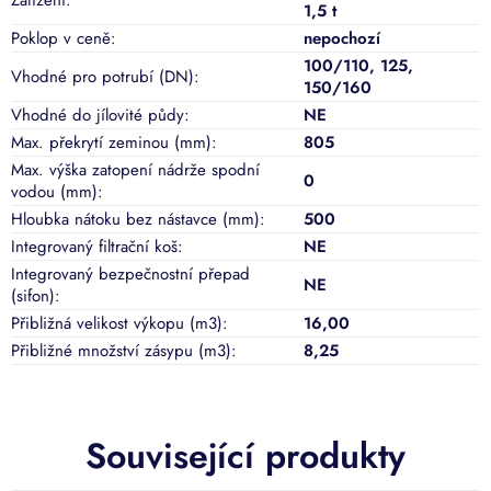
1,5 t
Poklop v ceně
:
nepochozí
100/110
,
125
,
Vhodné pro potrubí (DN)
:
150/160
Vhodné do jílovité půdy
:
NE
Max. překrytí zeminou (mm)
:
805
Max. výška zatopení nádrže spodní
0
vodou (mm)
:
Hloubka nátoku bez nástavce (mm)
:
500
Integrovaný filtrační koš
:
NE
Integrovaný bezpečnostní přepad
NE
(sifon)
:
Přibližná velikost výkopu (m3)
:
16,00
Přibližné množství zásypu (m3)
:
8,25
Související produkty