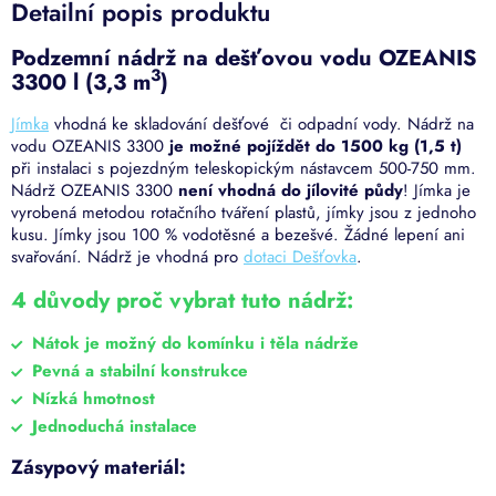
Detailní popis produktu
Podzemní n
ádrž na dešťovou vodu OZEANIS
3
3300 l (3,3 m
)
Jímka
vhodná ke skladování dešťové či odpadní vody. Nádrž na
vodu OZEANIS 3300
je možné pojíždět do 1500 kg (1,5 t)
při instalaci s pojezdným teleskopickým nástavcem 500-750 mm.
Nádrž OZEANIS 3300
není vhodná do jílovité půdy
!
Jímka je
vyrobená metodou rotačního tváření plastů, jímky jsou z jednoho
kusu. Jímky jsou 100 % vodotěsné a bezešvé. Žádné lepení ani
svařování. Nádrž je vhodná pro
dotaci Dešťovka
.
4 důvody proč vybrat tuto nádrž:
Nátok je možný do komínku i těla nádrže
Pevná a stabilní konstrukce
Nízká hmotnost
Jednoduchá instalace
Zásypový materiál: