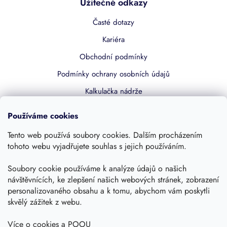
Užitečné odkazy
Časté dotazy
Kariéra
Obchodní podmínky
Podmínky ochrany osobních údajů
Kalkulačka nádrže
Dotace 50% z NZÚ
Používáme cookies
Boost by Pipdrive
Tento web používá soubory cookies. Dalším procházením
Kontakty
tohoto webu vyjadřujete souhlas s jejich používáním.
Soubory cookie používáme k analýze údajů o našich
Sledujte nás
návštěvnících, ke zlepšení našich webových stránek, zobrazení
personalizovaného obsahu a k tomu, abychom vám poskytli
skvělý zážitek z webu.
Více o cookies a POOU