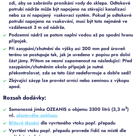
zdi, aby se zabránilo pronikání vody do sklepa. Odtokové
potrubí nádrže může být napojeno na stávající kanalizaci
nebo za ní napojený vsakovací systém. Pokud je odtokové
potrubí napojeno na vsakování, musí být toto nejméně ve
vzdálenosti 3 m od nádrže.
Podzemní nádrž se potom naplní vodou až po spodní hranu
přípojek.
Při zasypání/zhutnění do výšky asi 200 mm pod úroveň
terénu se postupuje tak, jak je uvedeno v popisu pro dolní
část jámy. Přitom se nesmí zapomenout na následující: Před
zasypáním/zhutněním okolo přípojek je nutné
překontrolovat, zda se tato část nedeformuje a dobře sedí!
Zbývající zásyp lze provést ornicí nebo zeminou z výkopu
apod.
Rozsah dodávky:
3
Samonosná jímka OZEANIS o objemu 3300 litrů (3,3 m
)
vč.
plastového poklopu
Břitové těsnění
dle vyvrtaného vtoku popř. přepadu
Vyvrtání vtoku popř. přepadu provede řidič na místě dle