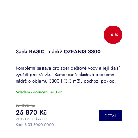
–0 %
+
Sada BASIC - nádrž OZEANIS 3300
P
p
m
Kompletní sestava pro sběr dešťové vody a její další
N
využití pro zálivku. Samonosná plastová podzemní
d
nádrž o objemu 3300 l (3,3 m3), pochozí poklop,
8
filtrační koš, čerpací sada...
v
Skladem - doručení 3-10 dnů
S
25 890 Kč
25 870 Kč
o
DETAIL
21 380,20 Kč bez DPH
od
Kód:
B-35.3000.0000
K