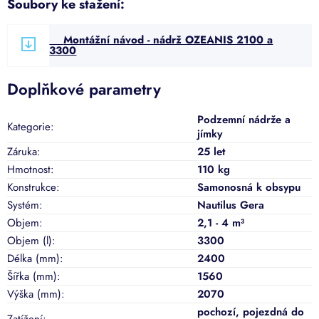
Soubory ke stažení:
Montážní návod - nádrž OZEANIS 2100 a
3300
Doplňkové parametry
Podzemní nádrže a
Kategorie
:
jímky
Záruka
:
25 let
Hmotnost
:
110 kg
Konstrukce
:
Samonosná k obsypu
Systém
:
Nautilus Gera
Objem
:
2,1 - 4 m³
Objem (l)
:
3300
Délka (mm)
:
2400
Šířka (mm)
:
1560
Výška (mm)
:
2070
pochozí
,
pojezdná do
Zatížení
: