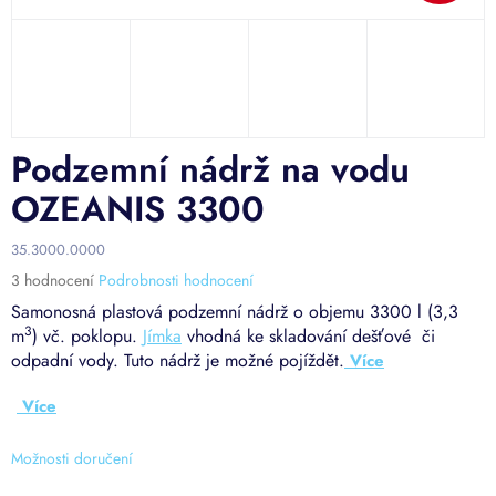
Podzemní nádrž na vodu
OZEANIS 3300
35.3000.0000
Průměrné
3 hodnocení
Podrobnosti hodnocení
hodnocení
Samonosná plastová podzemní nádrž o objemu 3300 l (3,3
produktu
3
m
) vč. poklopu.
Jímka
vhodná ke skladování dešťové či
je
odpadní vody. Tuto nádrž je možné pojíždět.
4,7
z
5
hvězdiček.
Možnosti doručení