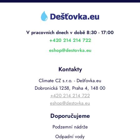
Z
á
p
a
t
í
+420 214 214 722
eshop
@
destovka.eu
Kontakty
Climate CZ s.r.o. - Dešťovka.eu
Dobronická 1258, Praha 4, 148 00
+420 214 214 722
eshop@destovka.eu
Doporučujeme
Podzemní nádrže
Odpadní vody