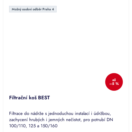
Možný osobní odběr Praha 4
až
–5 %
Filtrační koš BEST
Filtrace do nádrže s jednoduchou instalací i údržbou,
zachycení hrubých i jemných nečistot, pro potrubí DN
100/110, 125 a 150/160