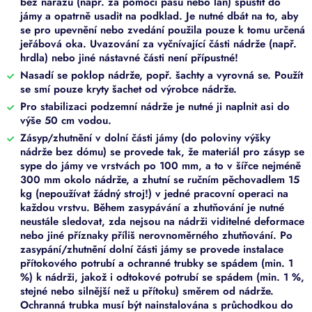
bez nárazů (např. za pomoci pásů nebo lan) spustit do
jámy a opatrně usadit na podklad. Je nutné dbát na to, aby
se pro upevnění nebo zvedání použila pouze k tomu určená
jeřábová oka. Uvazování za vyčnívající části nádrže (např.
hrdla) nebo jiné nástavné části není přípustné!
Nasadí se poklop nádrže, popř. šachty a vyrovná se. Použít
se smí pouze kryty šachet od výrobce nádrže.
Pro stabilizaci podzemní nádrže je nutné ji naplnit asi do
výše 50 cm vodou.
Zásyp/zhutnění v dolní části jámy (do poloviny výšky
nádrže bez dómu) se provede tak, že materiál pro zásyp se
sype do jámy ve vrstvách po 100 mm, a to v šířce nejméně
300 mm okolo nádrže, a zhutní se ručním pěchovadlem 15
kg (nepoužívat žádný stroj!) v jedné pracovní operaci na
každou vrstvu. Během zasypávání a zhutňování je nutné
neustále sledovat, zda nejsou na nádrži viditelné deformace
nebo jiné příznaky příliš nerovnoměrného zhutňování. Po
zasypání/zhutnění dolní části jámy se provede instalace
přítokového potrubí a ochranné trubky se spádem (min. 1
%) k nádrži, jakož i odtokové potrubí se spádem (min. 1 %,
stejné nebo silnější než u přítoku) směrem od nádrže.
Ochranná trubka musí být nainstalována s průchodkou do