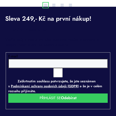
Odebírat newsletter
Vložte svůj e-mail a my vám budeme zasílat informace o
nových produktech na našem e-shopu.
E-mail
Zaškrtnutím souhlasu potvrzujete, že jste seznámen
s
Podmínkami ochrany osobních údajů (GDPR)
a že je v celém
rozsahu přijímáte.
PŘIHLÁSIT SE