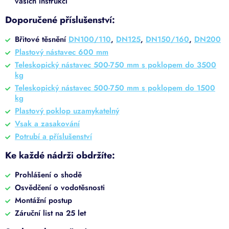
vašich instrukcí
Doporučené příslušenství:
Břitové těsnění
DN100/110
,
DN125
,
DN150/160
,
DN200
Plastový nástavec 600 mm
Teleskopický nástavec 500-750 mm s poklopem do 3500
kg
Teleskopický nástavec 500-750 mm s poklopem do 1500
kg
Plastový poklop uzamykatelný
Vsak a zasakování
Potrubí a příslušenství
Ke každé nádrži obdržíte:
Prohlášení o shodě
Osvědčení o vodotěsnosti
Montážní postup
Záruční list na 25 let