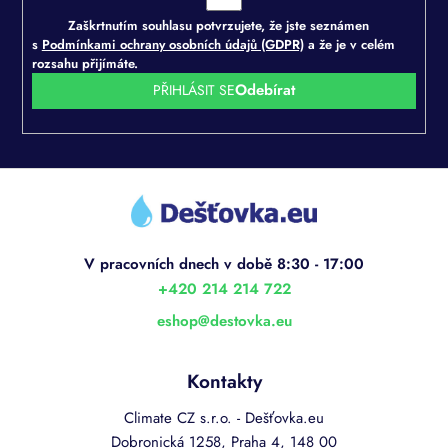
Zaškrtnutím souhlasu potvrzujete, že jste seznámen
s
Podmínkami ochrany osobních údajů (GDPR)
a že je v celém
rozsahu přijímáte.
PŘIHLÁSIT SE
Z
á
p
a
t
í
+420 214 214 722
eshop
@
destovka.eu
Kontakty
Climate CZ s.r.o. - Dešťovka.eu
Dobronická 1258, Praha 4, 148 00