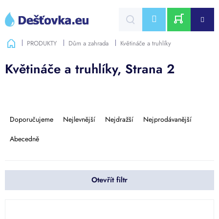
Přejít
na
CZK
obsah
NÁKUPNÍ
Domů
PRODUKTY
Dům a zahrada
Květináče a truhlíky
KOŠÍK
Květináče a truhlíky
, Strana 2
Ř
a
Doporučujeme
Nejlevnější
Nejdražší
Nejprodávanější
z
e
Abecedně
n
í
p
Otevřít filtr
r
o
d
V
u
ý