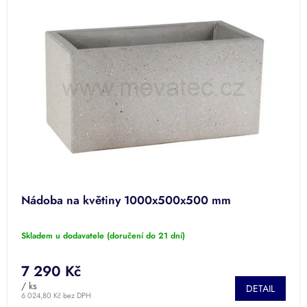
k
p
t
i
ů
s
p
r
o
d
u
k
t
ů
Nádoba na květiny 1000x500x500 mm
Skladem u dodavatele (doručení do 21 dní)
7 290 Kč
/ ks
DETAIL
6 024,80 Kč bez DPH