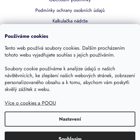
Podmínky ochrany osobních údajů
Kalkulačka nádrže
Dotace 50% z NZÚ
Používáme cookies
Boost by Pipdrive
Tento web používá soubory cookies. Dalším procházením
Kontakty
tohoto webu vyjadřujete souhlas s jejich používáním.
Soubory cookie používáme k analýze údajů o našich
Sledujte nás
návštěvnících, ke zlepšení našich webových stránek, zobrazení
personalizovaného obsahu a k tomu, abychom vám poskytli
skvělý zážitek z webu.
Více o cookies a POOU
Nastavení
Copyright 2026, Dešťovka.eu
Shoptet
Souhlasím