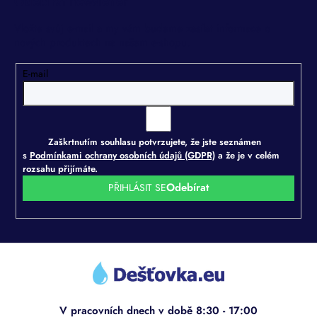
Odebírat newsletter
Vložte svůj e-mail a my vám budeme zasílat informace o
nových produktech na našem e-shopu.
E-mail
Zaškrtnutím souhlasu potvrzujete, že jste seznámen
s
Podmínkami ochrany osobních údajů (GDPR)
a že je v celém
rozsahu přijímáte.
PŘIHLÁSIT SE
Z
á
p
a
t