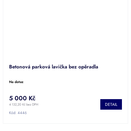
Betonová parková lavička bez opěradla
Na dotaz
5 000 Kč
DETAIL
4 132,20 Kč bez DPH
Kód:
4446