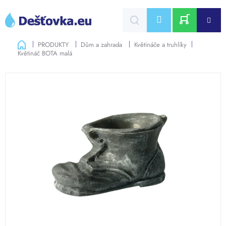
Přejít
na
CZK
obsah
NÁKUPNÍ
Domů
PRODUKTY
Dům a zahrada
Květináče a truhlíky
Květináč BOTA malá
KOŠÍK