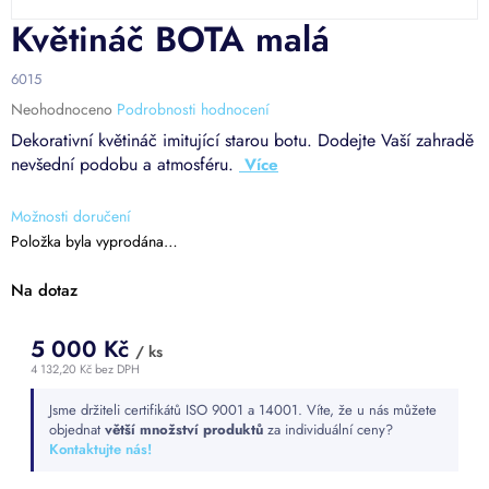
Květináč BOTA malá
6015
Průměrné
Neohodnoceno
Podrobnosti hodnocení
hodnocení
Dekorativní květináč imitující starou botu. Dodejte Vaší zahradě
produktu
nevšední podobu a atmosféru.
je
0,0
z
Možnosti doručení
5
Položka byla vyprodána…
hvězdiček.
Na dotaz
5 000 Kč
/ ks
4 132,20 Kč bez DPH
Měrná
Jsme držiteli certifikátů ISO 9001 a 14001. Víte, že u nás můžete
cena:
objednat
větší množství produktů
za individuální ceny?
Kontaktujte nás!