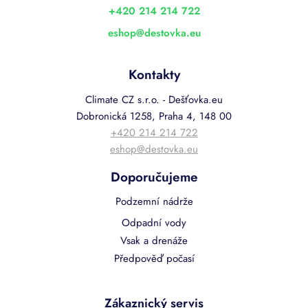
í
+420 214 214 722
eshop
@
destovka.eu
Kontakty
Climate CZ s.r.o. - Dešťovka.eu
Dobronická 1258, Praha 4, 148 00
+420 214 214 722
eshop@destovka.eu
Doporučujeme
Podzemní nádrže
Odpadní vody
Vsak a drenáže
Předpověď počasí
Zákaznický servis