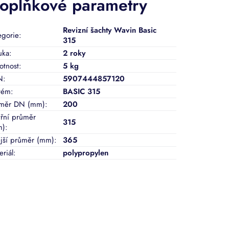
oplňkové parametry
Revizní šachty Wavin Basic
egorie
:
315
uka
:
2 roky
tnost
:
5 kg
N
:
5907444857120
tém
:
BASIC 315
měr DN (mm)
:
200
třní průměr
315
m)
:
jší průměr (mm)
:
365
eriál
:
polypropylen