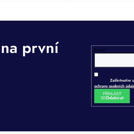
E-mail
Zaškrtnutím s
ochrany osobních úda
PŘIHLÁSIT
SE
ormace o nových produktech na našem e-