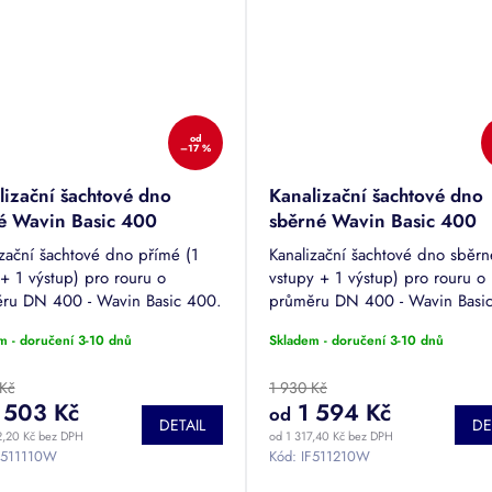
od
–17 %
lizační šachtové dno
Kanalizační šachtové dno
é Wavin Basic 400
sběrné Wavin Basic 400
izační šachtové dno přímé (1
Kanalizační šachtové dno sběrn
+ 1 výstup) pro rouru o
vstupy + 1 výstup) pro rouru o
ru DN 400 - Wavin Basic 400.
průměru DN 400 - Wavin Basi
y a výstupy DN 100/110,
Vstupy a výstupy DN 100/110,
m - doručení 3-10 dnů
Skladem - doručení 3-10 dnů
60, 200.
150/160, 200.
 Kč
1 930 Kč
 503 Kč
1 594 Kč
od
DETAIL
DE
2,20 Kč bez DPH
od 1 317,40 Kč bez DPH
F511110W
Kód:
IF511210W