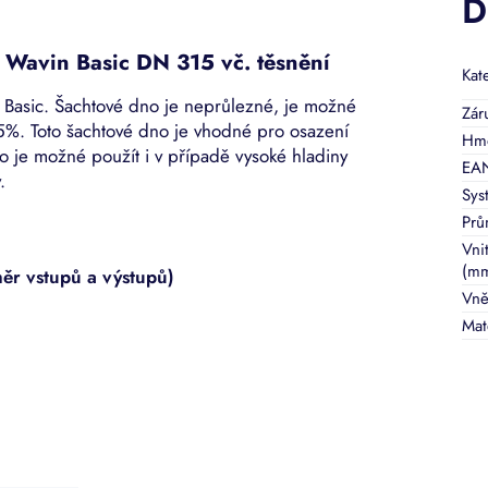
D
 Wavin Basic DN 315 vč. těsnění
Kat
 Basic. Šachtové dno je neprůlezné, je možné
Zár
5%. Toto šachtové dno je vhodné pro osazení
Hmo
no je možné použít i v případě vysoké hladiny
EA
.
Sys
Prů
Vni
(m
r vstupů a výstupů)
Vně
Mat