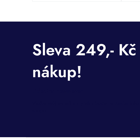
Odebírat newsletter
Vložte svůj e-mail a my vám budeme zasílat inf
shopu.