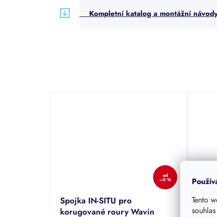
Kompletní katalog a montážní návod
od
Použív
–0 %
Tento w
Spojka IN-SITU pro
Šach
souhlas
korugované roury Wavin
Wavi