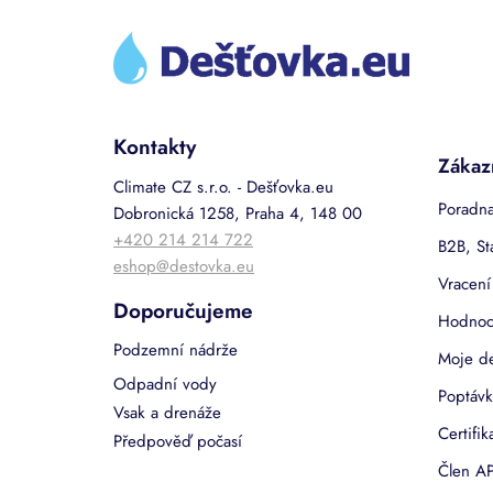
Z
á
p
a
t
í
Kontakty
Zákaz
Climate CZ s.r.o. - Dešťovka.eu
Poradna
Dobronická 1258, Praha 4, 148 00
+420 214 214 722
B2B, St
eshop@destovka.eu
Vracení
Doporučujeme
Hodnoc
Podzemní nádrže
Moje d
Odpadní vody
Poptávk
Vsak a drenáže
Certifi
Předpověď počasí
Člen AP