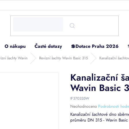
O nákupu
Časté dotazy
💲Dotace Praha 2026
vizní šachty Wavin
Revizní šachty Wavin Basic 315
Kanalizační šacht
Kanalizační š
Wavin Basic 
IF370335W
Průměrné
Neohodnoceno
Podrobnosti hodn
hodnocení
Kanalizační šachtové dno sběrn
produktu
průměru DN 315 - Wavin Basic
je
0,0