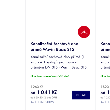
od
–17 %
Kanalizační šachtové dno
Kana
přímé Wavin Basic 315
přím
Kanalizační šachtové dno přímé (1
Kanal
vstup + 1 výstup) pro rouru o
vstup 
průměru DN 315 - Wavin Basic 315.
průmě
Vstupy a výstupy DN 100/110,
Vstup
Skladem - doručení 3-10 dnů
Sklade
150/160, 200.
150/1
1 260 Kč
1 820
1 041 Kč
1
od
od
DETAIL
od 860,30 Kč bez DPH
od 1 24
Kód:
IF370200W
Kód:
I