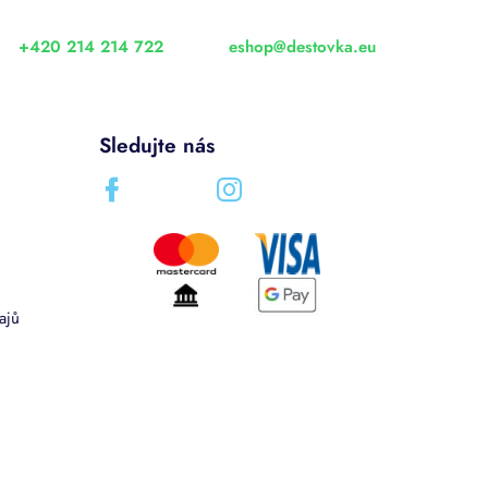
+420 214 214 722
eshop
@
destovka.eu
Sledujte nás
ajů