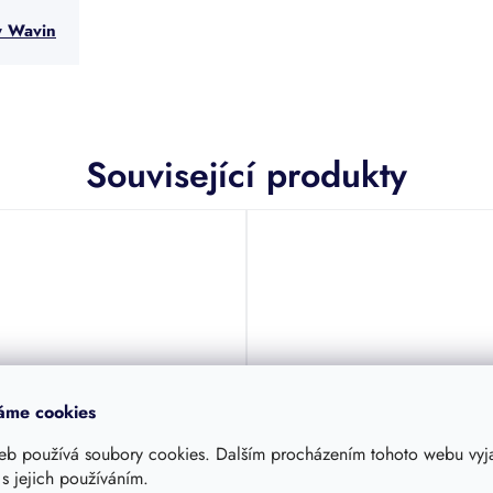
y Wavin
Související produkty
od
áme cookies
–17 %
eb používá soubory cookies. Dalším procházením tohoto webu vyja
tová roura korugovaná
Litinový poklop B125 do
 s jejich používáním.
n Basic 315
teleskopické roury Wavin 