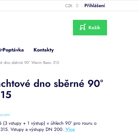
Přihlášení
CZK
NÁKUPNÍ
KOŠÍK
✨Poptávka
Kontakty
ové dno sběrné 90° Wavin Basic 315
achtové dno sběrné 90°
315
ocení
é (3 vstupy + 1 výstup) v úhlech 90° pro rouru o
 315. Vstupy a výstupy DN 200.