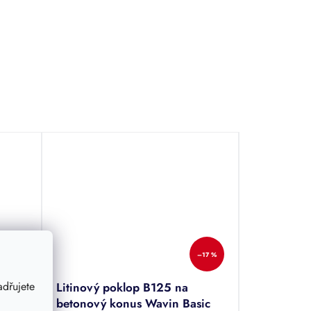
–17 %
–17 %
dřujete
Litinový poklop B125 na
Basic
betonový konus Wavin Basic