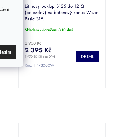
315
 do
Litinový poklop B125 do 12,5t
pšení
ké
(pojezdný) na betonový konus Wavin
Basic 315.
Skladem - doručení 3-10 dnů
2 900 Kč
2 395 Kč
lasím
TAIL
DETAIL
1 979,30 Kč bez DPH
Kód:
IF173000W