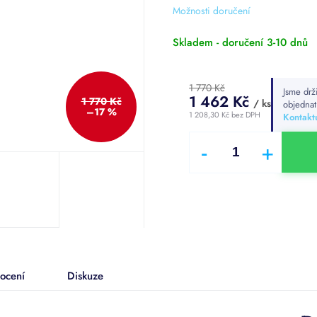
z
Možnosti doručení
5
hvězdiček.
Skladem - doručení 3-10 dnů
1 770 Kč
Jsme drž
1 462 Kč
1 770 Kč
/ ks
objedna
–17 %
1 208,30 Kč bez DPH
Kontaktu
Měrná
cena:
ocení
Diskuze