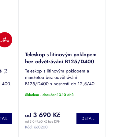
od
–17 %
Teleskop s litinovým poklopem
bez odvětrávání B125/D400
ECONOMY 315
é (3
Teleskop s litinovým poklopem a
manžetou bez odvětrávání
c 400.
B125/D400 s nosností do 12,5/40
tun pro ECONOMY 315.
Skladem - doručení 3-10 dnů
3 690 Kč
od
TAIL
DETAIL
od 3 049,60 Kč bez DPH
Kód:
660200