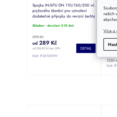
Spojka IN-SITU DN 110/160/200 vč.
Kanali
Soubory
pryžového těsnění pro vytvoření
korug
našich 
dodatečné přípojky do revizní šachty
315 -
abychom
z korugované roury Wavin mimo
1250
Skladem - doručení 3-10 dnů
Sklade
šachtové dno.
Více o
290 Kč
990 K
289 Kč
8
od
od
Nas
DETAIL
od 238,80 Kč bez DPH
od 676 
Kód:
IF261000W
1250
Kód:
I