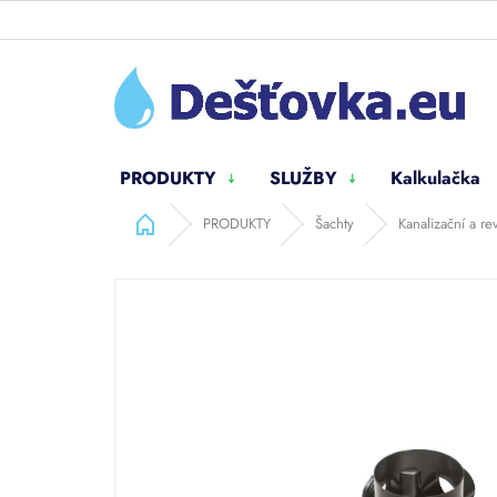
Přejít
na
obsah
PRODUKTY
SLUŽBY
Kalkulačka
Domů
PRODUKTY
Šachty
Kanalizační a re