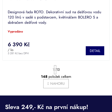
Designová řada ROTO. Dekorativní sud na dešťovou vodu
120 litrů v sadě s podstavcem, květináčem BOLERO S a
sběračem dešťové vody.
Vyprodáno
6 390 Kč
/ ks
DETAIL
5 281 Kč bez DPH
S
1
13
t
r
148
položek celkem
O
á
v
NAHORU
n
l
k
á
o
v
d
á
a
n
c
í
í