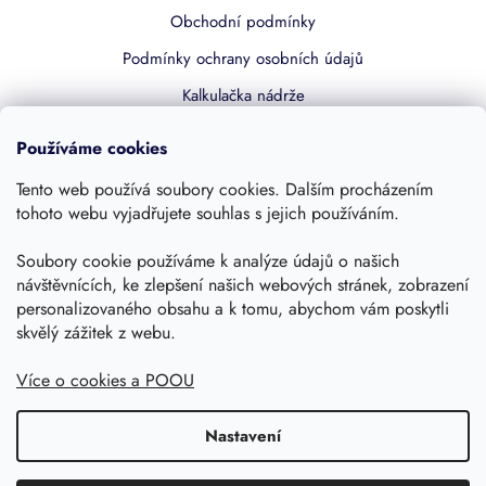
Obchodní podmínky
Podmínky ochrany osobních údajů
Kalkulačka nádrže
Dotace 50% z NZÚ
Používáme cookies
Boost by Pipdrive
Tento web používá soubory cookies. Dalším procházením
Kontakty
tohoto webu vyjadřujete souhlas s jejich používáním.
Soubory cookie používáme k analýze údajů o našich
Sledujte nás
návštěvnících, ke zlepšení našich webových stránek, zobrazení
personalizovaného obsahu a k tomu, abychom vám poskytli
skvělý zážitek z webu.
Více o cookies a POOU
Nastavení
Copyright 2026, Dešťovka.eu
Shoptet