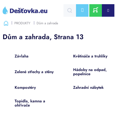
Přejít
na
CZK
obsah
NÁKUPNÍ
Domů
PRODUKTY
Dům a zahrada
KOŠÍK
Dům a zahrada
, Strana 13
Závlaha
Květináče a truhlíky
Nádoby na odpad,
Zelené střechy a stěny
popelnice
Kompostéry
Zahradní nábytek
Topidla, kamna a
ohřívače