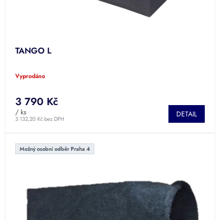
k
t
ů
TANGO L
Vyprodáno
3 790 Kč
/ ks
DETAIL
3 132,20 Kč bez DPH
Možný osobní odběr Praha 4