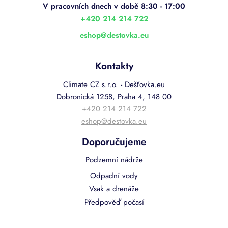
t
í
+420 214 214 722
eshop
@
destovka.eu
Kontakty
Climate CZ s.r.o. - Dešťovka.eu
Dobronická 1258, Praha 4, 148 00
+420 214 214 722
eshop@destovka.eu
Doporučujeme
Podzemní nádrže
Odpadní vody
Vsak a drenáže
Předpověď počasí