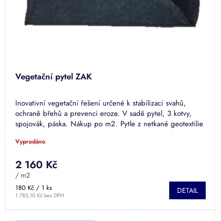
Vegetační pytel ZAK
Inovativní vegetační řešení určené k stabilizaci svahů,
ochraně břehů a prevenci eroze. V sadě pytel, 3 kotvy,
spojovák, páska. Nákup po m2. Pytle z netkané geotextilie
vč. kotev.
Vyprodáno
2 160 Kč
/ m2
Měrná
180 Kč / 1 ks
DETAIL
cena:
1 785,10 Kč bez DPH