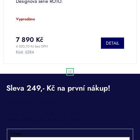
Designová série ROTO.
Vyprodáno
7 890 Kč
DETAIL
6 520,70 Kč bez DPH
Kód:
6284
Odebírat newsletter
Vložte svůj e-mail a my vám budeme zasílat informace o
nových produktech na našem e-shopu.
E-mail