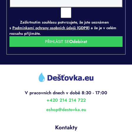
Zaškrtnutím souhlasu potvrzujete, že jste seznámen
s
Podmínkami ochrany osobních údajů (GDPR)
a že je v celém
rozsahu přijímáte.
PŘIHLÁSIT SE
Z
á
p
a
t
í
+420 214 214 722
eshop
@
destovka.eu
Kontakty