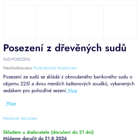
Posezení z dřevěných sudů
SUD-POSEZENI
Průměrné
Neohodnoceno
Podrobnosti hodnocení
hodnocení
Posezení ze sudů se skládá z obroušeného barikového sudu o
produktu
objemu 225l a dvou menších kaštanových soudků, vybavených
je
sedákem pro pohodlné sezení
0,0
z
5
hvězdiček.
Možnosti doručení
Skladem u dodavatele (doručení do 21 dní)
21.8.2026