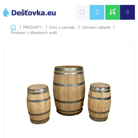
Přejít
na
CZK
obsah
NÁKUPNÍ
Domů
PRODUKTY
Dům a zahrada
Zahradní nábytek
Posezení z dřevěných sudů
KOŠÍK