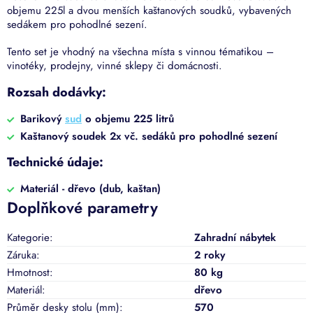
objemu 225l a dvou menších kaštanových soudků, vybavených
sedákem pro pohodlné sezení.
Tento set je vhodný na všechna místa s vinnou tématikou –
vinotéky, prodejny, vinné sklepy či domácnosti.
Rozsah dodávky:
Barikový
sud
o objemu 225 litrů
Kaštanový soudek 2x vč. sedáků pro pohodlné sezení
Technické údaje:
Materiál - dřevo (dub, kaštan)
Doplňkové parametry
Kategorie
:
Zahradní nábytek
Záruka
:
2 roky
Hmotnost
:
80 kg
Materiál
:
dřevo
Průměr desky stolu (mm)
:
570