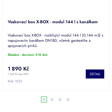
Vsakovací box X-BOX - modul 144 l s kanálkem
Vsakovací box X-BOX - rozšiřující modul 144 l (0,144 m3) s
napojovacím kanálkem DN180, včetně geotextilie a
spojovacích prvků.
Skladem - doručení 3-10 dnů
1 890 Kč
DETAIL
1 562 Kč bez DPH
Kód:
1023