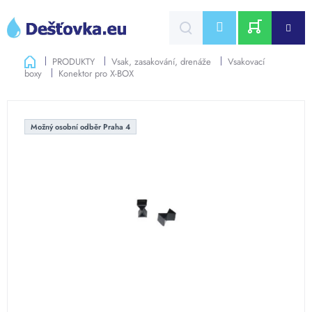
Přejít
na
CZK
obsah
NÁKUPNÍ
Domů
PRODUKTY
Vsak, zasakování, drenáže
Vsakovací
boxy
Konektor pro X-BOX
KOŠÍK
Možný osobní odběr Praha 4