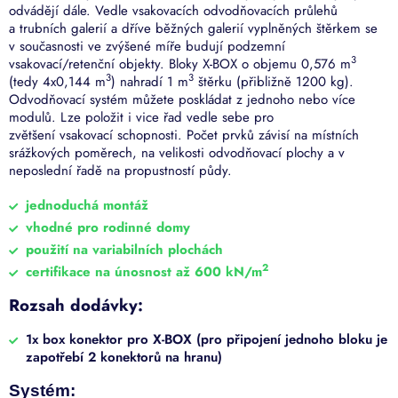
odvádějí dále. Vedle vsakovacích odvodňovacích průlehů
a trubních galerií a dříve běžných galerií vyplněných štěrkem se
v současnosti ve zvýšené míře budují podzemní
3
vsakovací/retenční objekty. Bloky X-BOX o objemu 0,576 m
3
3
(tedy 4x0,144 m
) nahradí 1 m
štěrku (přibližně 1200 kg).
Odvodňovací systém můžete poskládat z jednoho nebo více
modulů. Lze položit i vice řad vedle sebe pro
zvětšení vsakovací schopnosti. Počet prvků závisí na místních
srážkových poměrech, na velikosti odvodňovací plochy a v
neposlední řadě na propustností půdy.
jednoduchá montáž
vhodné pro rodinné domy
použití na variabilních plochách
2
certifikace na únosnost až 600 kN/m
Rozsah dodávky:
1x box konektor pro X-BOX (pro připojení jednoho bloku je
zapotřebí 2 konektorů na hranu)
Systém: