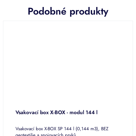
Podobné produkty
Vsakovací box X-BOX - modul 144 l
V
k
4
Vsakovací box X-BOX SP 144 l (0,144 m3), BEZ
V
geotextilie a spojovacích prvků.
m