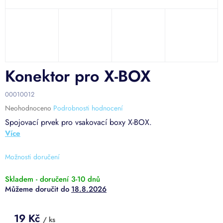
Konektor pro X-BOX
00010012
Průměrné
Neohodnoceno
Podrobnosti hodnocení
hodnocení
Spojovací prvek pro vsakovací boxy X-BOX.
produktu
je
0,0
z
Možnosti doručení
5
hvězdiček.
Skladem - doručení 3-10 dnů
18.8.2026
19 Kč
/ ks