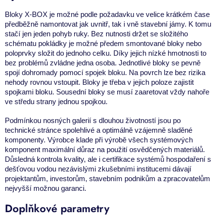
Bloky X-BOX je možné
podle požadavku ve velice krátkém čase
předběžně namontovat jak uvnitř, tak i vně
stavební jámy. K tomu
stačí jen jeden
pohyb ruky.
Bez nutnosti držet se složitého
schématu
pokládky je možné předem smontované
bloky nebo
poloprvky složit do jednoho
celku. Díky jejich nízké hmotnosti to
bez
problémů zvládne jedna osoba. Jednotlivé
bloky se pevně
spojí dohromady pomocí
spojek bloku. Na povrch lze bez rizika
nehody rovnou vstoupit.
Bloky je třeba v jejich poloze zajistit
spojkami bloku. Sousední bloky se
musí zaaretovat vždy nahoře
ve středu
strany jednou spojkou.
Podmínkou nosných galerií s dlouhou životností jsou po
technické stránce spolehlivé a optimálně
vzájemně sladěné
komponenty.
Výrobce klade
při výrobě všech systémových
komponent maximální důraz
na použití osvědčených materiálů.
Důsledná kontrola kvality, ale i certifikace systémů hospodaření s
dešťovou vodou
nezávislými
zkušebními institucemi dávají
projektantům, investorům, stavebním podnikům a zpracovatelům
nejvyšší možnou garanci.
Doplňkové parametry