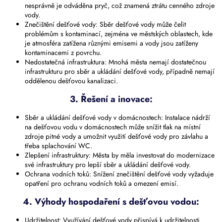
nesprávně je odváděna pryč, což znamená ztrátu cenného zdroje
vody.
Znečištění dešťové vody: Sběr dešťové vody může čelit
problémům s kontaminací, zejména ve městských oblastech, kde
je atmosféra zatížena různými emisemi a vody jsou zatíženy
kontaminacemi z povrchu.
Nedostatečná infrastruktura: Mnohá města nemají dostatečnou
infrastrukturu pro sběr a ukládání dešťové vody, případně nemají
oddělenou dešťovou kanalizaci.
3. Řešení a inovace:
Sběr a ukládání dešťové vody v domácnostech: Instalace nádrží
na dešťovou vodu v domácnostech může snížit tlak na místní
zdroje pitné vody a umožnit využití dešťové vody pro závlahu a
třeba splachování WC.
Zlepšení infrastruktury: Města by měla investovat do modernizace
své infrastruktury pro lepší sběr a ukládání dešťové vody.
Ochrana vodních toků: Snížení znečištění dešťové vody vyžaduje
opatření pro ochranu vodních toků a omezení emisí.
4. Výhody hospodaření s dešťovou vodou:
Udržitelnost: Využívání dešťové vody přispívá k udržitelnosti