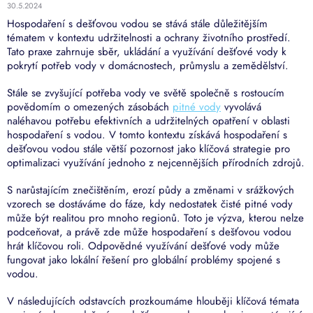
30.5.2024
Hospodaření s dešťovou vodou se stává stále důležitějším
tématem v kontextu udržitelnosti a ochrany životního prostředí.
Tato praxe zahrnuje sběr, ukládání a využívání dešťové vody k
pokrytí potřeb vody v domácnostech, průmyslu a zemědělství.
Stále se zvyšující potřeba vody ve světě společně s rostoucím
povědomím o omezených zásobách
pitné vody
vyvolává
naléhavou potřebu efektivních a udržitelných opatření v oblasti
hospodaření s vodou. V tomto kontextu získává hospodaření s
dešťovou vodou stále větší pozornost jako klíčová strategie pro
optimalizaci využívání jednoho z nejcennějších přírodních zdrojů.
S narůstajícím znečištěním, erozí půdy a změnami v srážkových
vzorech se dostáváme do fáze, kdy nedostatek čisté pitné vody
může být realitou pro mnoho regionů. Toto je výzva, kterou nelze
podceňovat, a právě zde může hospodaření s dešťovou vodou
hrát klíčovou roli. Odpovědné využívání dešťové vody může
fungovat jako lokální řešení pro globální problémy spojené s
vodou.
V následujících odstavcích prozkoumáme hlouběji klíčová témata