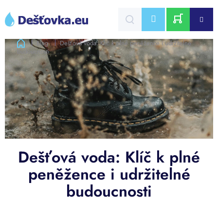
Přejít
na
CZK
obsah
NÁKUPNÍ
Domů
Blog
Dešťová voda: Klíč k plné peněžence i udržitelné
budoucnosti
KOŠÍK
Dešťová voda: Klíč k plné
peněžence i udržitelné
budoucnosti