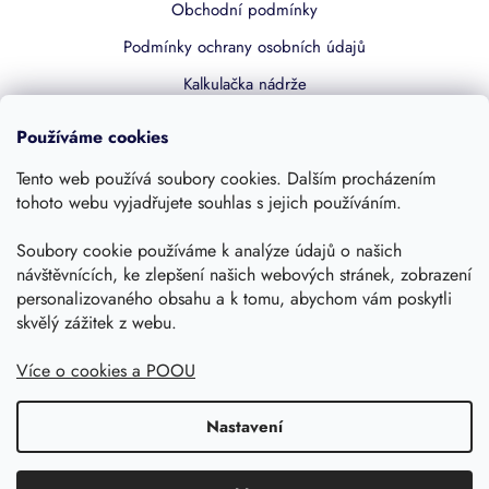
Obchodní podmínky
Podmínky ochrany osobních údajů
Kalkulačka nádrže
Dotace 50% z NZÚ
Používáme cookies
Boost by Pipdrive
Tento web používá soubory cookies. Dalším procházením
Kontakty
tohoto webu vyjadřujete souhlas s jejich používáním.
Sledujte nás
Soubory cookie používáme k analýze údajů o našich
návštěvnících, ke zlepšení našich webových stránek, zobrazení
personalizovaného obsahu a k tomu, abychom vám poskytli
skvělý zážitek z webu.
Více o cookies a POOU
Nastavení
Copyright 2026, Dešťovka.eu
Shoptet