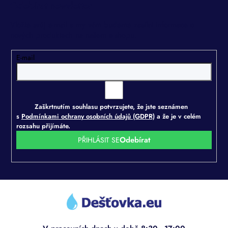
Odebírat newsletter
Vložte svůj e-mail a my vám budeme zasílat informace o
nových produktech na našem e-shopu.
E-mail
Zaškrtnutím souhlasu potvrzujete, že jste seznámen
s
Podmínkami ochrany osobních údajů (GDPR)
a že je v celém
rozsahu přijímáte.
PŘIHLÁSIT SE
Z
á
p
a