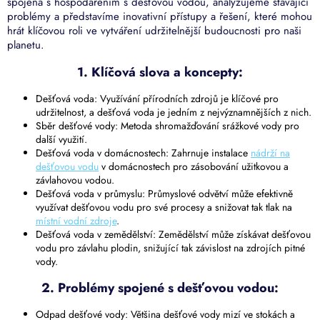
spojená s hospodařením s dešťovou vodou, analyzujeme stávající
problémy a představíme inovativní přístupy a řešení, které mohou
hrát klíčovou roli ve vytváření udržitelnější budoucnosti pro naši
planetu.
1. Klíčová slova a koncepty:
Dešťová voda: Využívání přírodních zdrojů je klíčové pro
udržitelnost, a dešťová voda je jedním z nejvýznamnějších z nich.
Sběr dešťové vody: Metoda shromažďování srážkové vody pro
další využití.
Dešťová voda v domácnostech: Zahrnuje instalace
nádrží na
dešťovou vodu
v domácnostech pro zásobování užitkovou a
závlahovou vodou.
Dešťová voda v průmyslu: Průmyslové odvětví může efektivně
využívat dešťovou vodu pro své procesy a snižovat tak tlak na
místní vodní zdroje
.
Dešťová voda v zemědělství: Zemědělství může získávat dešťovou
vodu pro závlahu plodin, snižující tak závislost na zdrojích pitné
vody.
2. Problémy spojené s dešťovou vodou:
Odpad dešťové vody: Většina dešťové vody mizí ve stokách a