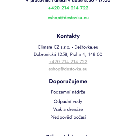
t
í
+420 214 214 722
eshop
@
destovka.eu
Kontakty
Climate CZ s.r.o. - Dešťovka.eu
Dobronická 1258, Praha 4, 148 00
+420 214 214 722
eshop@destovka.eu
Doporučujeme
Podzemní nádrže
Odpadní vody
Vsak a drenáže
Předpověď počasí