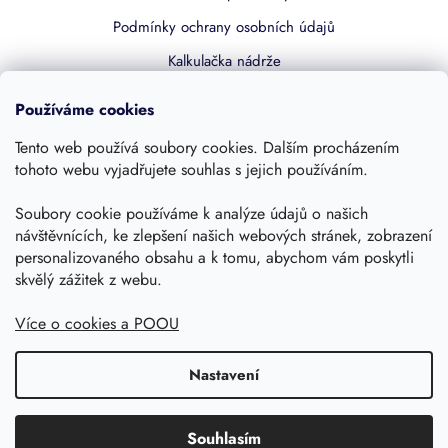
Podmínky ochrany osobních údajů
Kalkulačka nádrže
Dotace 50% z NZÚ
Používáme cookies
Boost by Pipdrive
Tento web používá soubory cookies. Dalším procházením
Kontakty
tohoto webu vyjadřujete souhlas s jejich používáním.
Sledujte nás
Soubory cookie používáme k analýze údajů o našich
návštěvnících, ke zlepšení našich webových stránek, zobrazení
personalizovaného obsahu a k tomu, abychom vám poskytli
skvělý zážitek z webu.
Více o cookies a POOU
Nastavení
Copyright 2026, Dešťovka.eu
Shoptet
Souhlasím