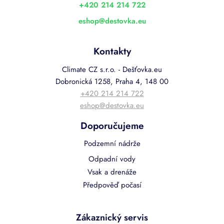
í
+420 214 214 722
eshop
@
destovka.eu
Kontakty
Climate CZ s.r.o. - Dešťovka.eu
Dobronická 1258, Praha 4, 148 00
+420 214 214 722
eshop@destovka.eu
Doporučujeme
Podzemní nádrže
Odpadní vody
Vsak a drenáže
Předpověď počasí
Zákaznický servis