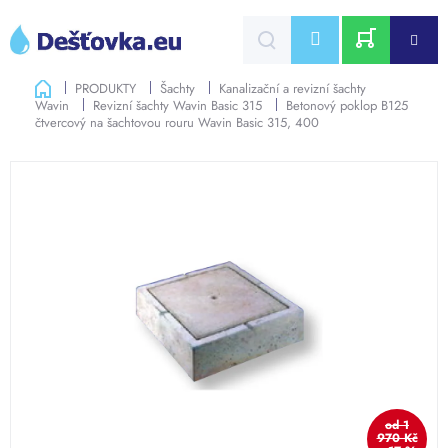
Přejít
na
CZK
obsah
NÁKUPNÍ
Domů
PRODUKTY
Šachty
Kanalizační a revizní šachty
Wavin
Revizní šachty Wavin Basic 315
Betonový poklop B125
KOŠÍK
čtvercový na šachtovou rouru Wavin Basic 315, 400
od 1
970 Kč