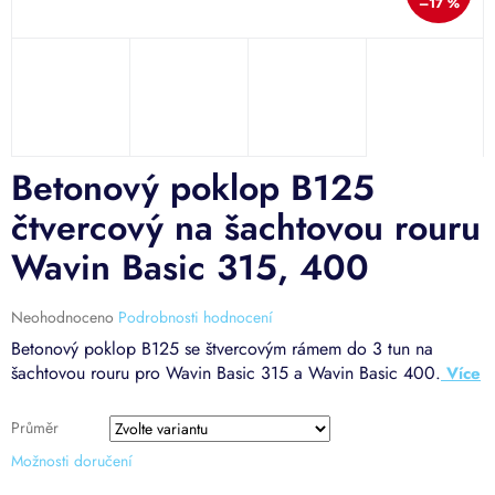
–17 %
Betonový poklop B125
čtvercový na šachtovou rouru
Wavin Basic 315, 400
Průměrné
Neohodnoceno
Podrobnosti hodnocení
hodnocení
Betonový poklop B125 se štvercovým rámem do 3 tun na
produktu
šachtovou rouru pro Wavin Basic 315 a Wavin Basic 400.
je
0,0
z
Průměr
5
Možnosti doručení
hvězdiček.