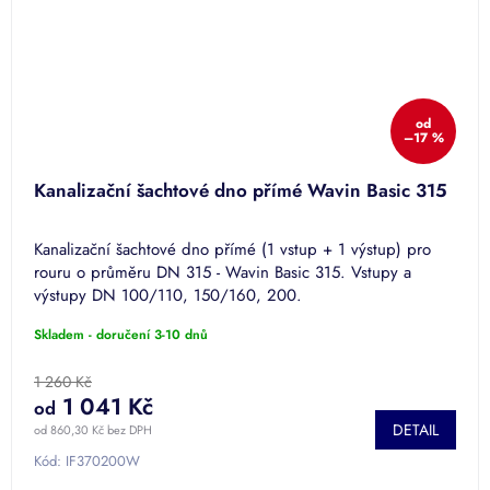
od
–17 %
Kanalizační šachtové dno přímé Wavin Basic 315
Kanalizační šachtové dno přímé (1 vstup + 1 výstup) pro
rouru o průměru DN 315 - Wavin Basic 315. Vstupy a
výstupy DN 100/110, 150/160, 200.
Skladem - doručení 3-10 dnů
1 260 Kč
1 041 Kč
od
DETAIL
od 860,30 Kč bez DPH
Kód:
IF370200W