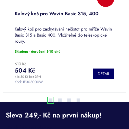
Kalový koš pro Wavin Basic 315, 400
B
Kalový koš pro zachytávání nečistot pro mříže Wavin
B
Basic 315 a Basic 400. Vložitelné do teleskopické
roury.
Skladem - doručení 3-10 dnů
S
610 Kč
2
504 Kč
2
DETAIL
416,50 Kč bez DPH
1 
Kód:
IF303000W
K
Odebírat newsletter