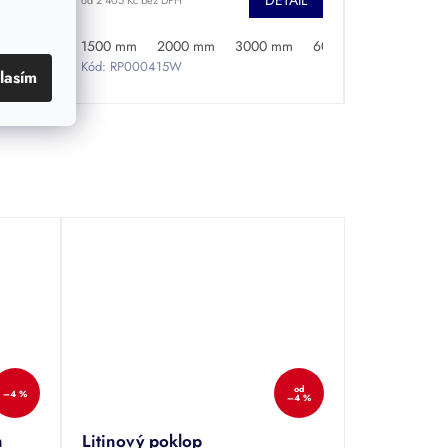
TAIL
DETAIL
od 2 405 Kč bez DPH
1500 mm
2000 mm
3000 mm
6000 mm
Kód:
RP000415W
lasím
od
–4 %
–4 %
n
Litinový poklop