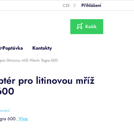
Přihlášení
CZK
NÁKUPNÍ
KOŠÍK
✨Poptávka
Kontakty
pro litinovou mříž Wavin Tegra 600
tér pro litinovou mříž
600
ocení
egra 600.