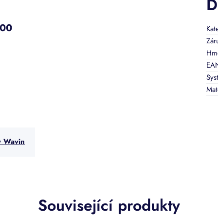
D
600
Kat
Zár
Hmo
EA
Sys
Mat
y Wavin
Související produkty