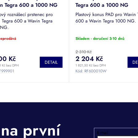
n Tegra 600 a 1000 NG
Tegra 600 a 1000 NG
ový roznášecí prstenec pro
Plastový konus PAD pro Wavin 
 Tegra 600 a Wavin Tegra
600 a Wavin Tegra 1000 NG.
 NG.
 neprodává
Skladem - doručení 3-10 dnů
2 310 Kč
00 Kč
2 204 Kč
DETAIL
DE
0 Kč bez DPH
1 821,50 Kč bez DPH
F999901
Kód:
RF600010W
E-mail