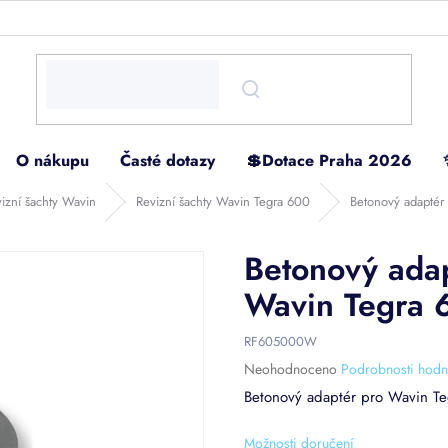
O nákupu
Časté dotazy
💲Dotace Praha 2026
vizní šachty Wavin
Revizní šachty Wavin Tegra 600
Betonový adaptér 
Betonový adap
Wavin Tegra 
RF605000W
Průměrné
Neohodnoceno
Podrobnosti hodn
hodnocení
Betonový adaptér pro Wavin T
produktu
je
Možnosti doručení
0,0