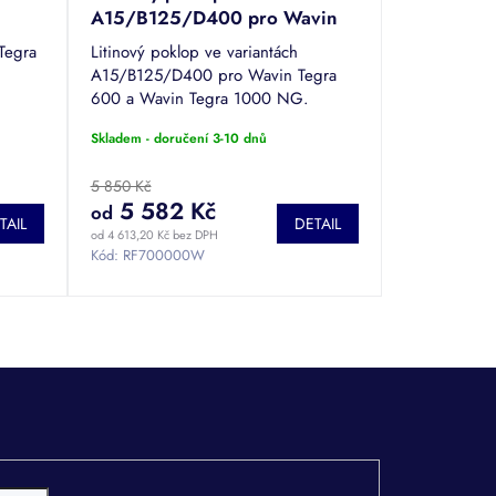
A15/B125/D400 pro Wavin
Tegra 600 a 1000 NG
Tegra
Litinový poklop ve variantách
A15/B125/D400 pro Wavin Tegra
600 a Wavin Tegra 1000 NG.
Skladem - doručení 3-10 dnů
5 850 Kč
5 582 Kč
od
TAIL
DETAIL
od 4 613,20 Kč bez DPH
Kód:
RF700000W