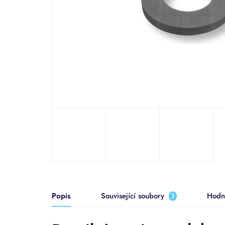
Popis
Související soubory
Hodn
1