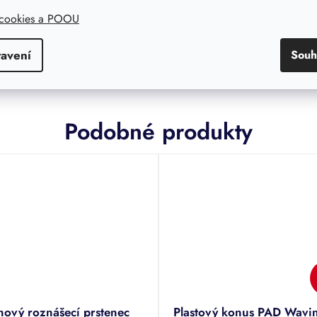
DETAIL
DE
0 Kč bez DPH
3 777,70 Kč bez DPH
 cookies a POOU
F000370W
Kód:
RF000510W
tavení
Souh
Podobné produkty
nový roznášecí prstenec
Plastový konus PAD Wavi