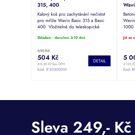
315, 400
Wavi
Kalový koš pro zachytávání nečistot
Beton
pro mříže Wavin Basic 315 a Basic
Wavin
400. Vložitelné do teleskopické
1000
roury.
Skladem - doručení 3-10 dnů
Již se
610 Kč
504 Kč
5 0
DETAIL
416,50 Kč bez DPH
4 132,2
Kód:
IF303000W
Kód:
R