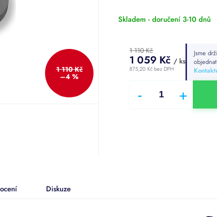
z
5
Skladem - doručení 3-10 dnů
hvězdiček.
1 110 Kč
Jsme drž
1 059 Kč
/ ks
objedna
1 110 Kč
875,20 Kč bez DPH
Kontaktu
–4 %
Měrná
cena:
ocení
Diskuze