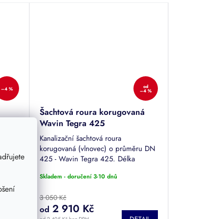
od
–4 %
–4 %
Šachtová roura korugovaná
Wavin Tegra 425
t
Kanalizační šachtová roura
ry
korugovaná (vlnovec) o průměru DN
dřujete
425 - Wavin Tegra 425. Délka
1500/2000/3000/6000 mm.
Skladem - doručení 3-10 dnů
pšení
3 050 Kč
2 910 Kč
od