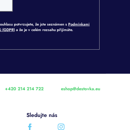
ouhlasu potvrzujete, že jste seznámen s
Podmínkami
jů (GDPR)
a že je v celém rozsahu přijímáte.
+420 214 214 722
eshop
@
destovka.eu
Sledujte nás