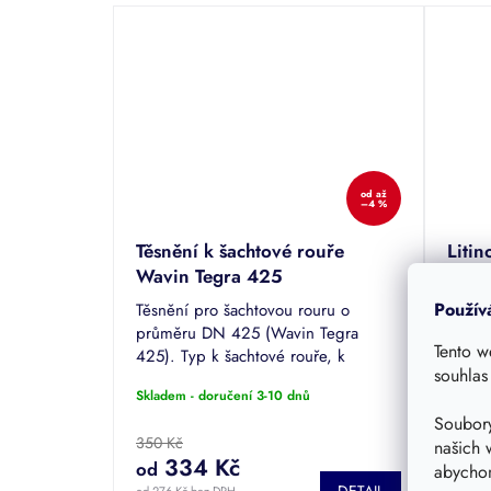
od
až
–4 %
Těsnění k šachtové rouře
Liti
Wavin Tegra 425
tele
Tegr
Použív
Těsnění pro šachtovou rouru o
Litin
průměru DN 425 (Wavin Tegra
(poje
Tento w
425). Typ k šachtové rouře, k
Wavin
souhlas
teleskopu a ke spojce šachtové roury
Skladem - doručení 3-10 dnů
Sklade
a typ k šachtové rouře s odolností
Soubory
ropným látkám.
350 Kč
10 92
našich 
334 Kč
10 
od
abychom