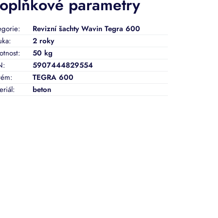
oplňkové parametry
egorie
:
Revizní šachty Wavin Tegra 600
uka
:
2 roky
tnost
:
50 kg
N
:
5907444829554
tém
:
TEGRA 600
eriál
:
beton