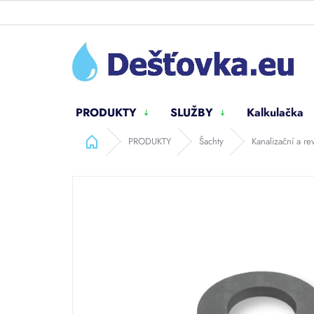
Přejít
na
obsah
PRODUKTY
SLUŽBY
Kalkulačka
Domů
PRODUKTY
Šachty
Kanalizační a re