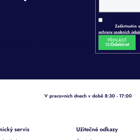
Zaškrtnutím s
ochrany osobních úda
PŘIHLÁSIT
SE
ormace o nových produktech na našem e-
nický servis
Užitečné odkazy