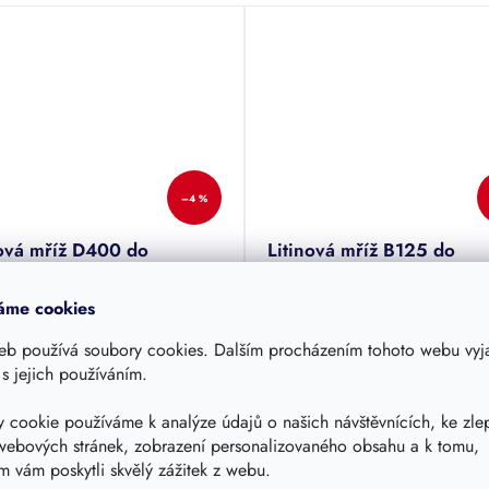
–4 %
nová mříž D400 do
Litinová mříž B125 do
skopické roury Wavin
teleskopické roury Wavin
a 425
Tegra 425
áme cookies
ová mříž obdélníková do 40t
Litinová mříž čtvercová do 12,5
zdný) do teleskopické roury
(pojezdné) do teleskopické rou
eb používá soubory cookies. Dalším procházením tohoto webu vyja
 Tegra 425.
Wavin Tegra 425.
 s jejich používáním.
m - doručení 3-10 dnů
Skladem - doručení 3-10 dnů
 cookie používáme k analýze údajů o našich návštěvnících, ke zle
0 Kč
4 790 Kč
webových stránek, zobrazení personalizovaného obsahu a k tomu,
420 Kč
4 571 Kč
 vám poskytli skvělý zážitek z webu.