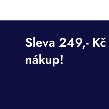
Odebírat newsletter
Vložte svůj e-mail a my vám budeme zasílat inf
shopu.