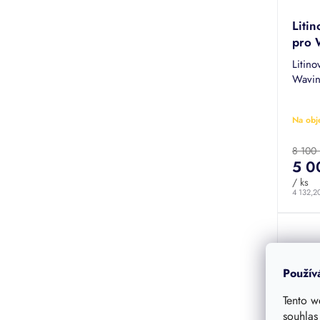
Liti
pro 
Litin
Wavin
Na obj
8 100
5 0
/ ks
4 132,2
Použív
Tento w
souhlas