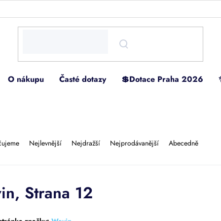
O nákupu
Časté dotazy
💲Dotace Praha 2026
čujeme
Nejlevnější
Nejdražší
Nejprodávanější
Abecedně
in
, Strana 12
tránka značky:
Wavin