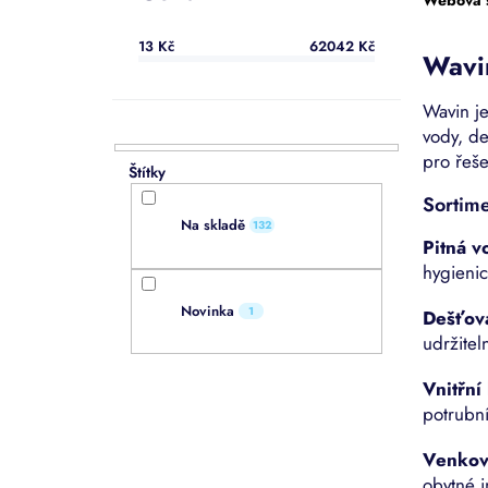
a
k
d
n
t
u
13
Kč
62042
Kč
e
ů
Wavin
k
l
t
ů
Wavin je
vody, d
pro řeše
Sortim
Na skladě
132
Pitná v
hygienic
Novinka
1
Dešťov
udržite
Vnitřní
potrubní
Venkovn
obytné i