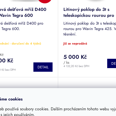
nová dešťová mříž D400
Litinový poklop do 3t s
Wavin Tegra 600
teleskopickou rourou pro
Wavin Tegra 425
ová dešťová mříž D400 pro
Litinový poklop do 3t s telesko
 Tegra 600.
rourou pro Wavin Tegra 425. 
těsnění.
ednání - doručení do 4 týdnů
Již se neprodává
 Kč
5 000 Kč
00 Kč
/ ks
DE
4 132,20 Kč bez DPH
DETAIL
0 Kč bez DPH
áme cookies
eb používá soubory cookies. Dalším procházením tohoto webu vyja
 s jejich používáním.