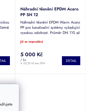
Náhradní těsnění EPDM Acaro
PP SN 12
pickou
Náhradní těsnění EPDM Wavin Acaro
Včetně
PP pro kanalizační systémy vyžadující
vysokou odolnost. Průměr DN 110 až
630.
Již se neprodává
5 000 Kč
/ ks
TAIL
DETAIL
4 132,20 Kč bez DPH
dřujete