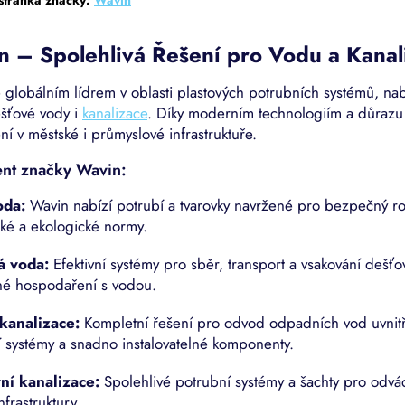
 – Spolehlivá Řešení pro Vodu a Kanal
 globálním lídrem v oblasti plastových potrubních systémů, nabíz
ešťové vody i
kanalizace
. Díky moderním technologiím a důrazu 
ní v městské i průmyslové infrastruktuře.
ent značky Wavin:
oda:
Wavin nabízí potrubí a tvarovky navržené pro bezpečný roz
ké a ekologické normy.
á voda:
Efektivní systémy pro sběr, transport a vsakování dešť
lné hospodaření s vodou.
 kanalizace:
Kompletní řešení pro odvod odpadních vod uvnitř 
 systémy a snadno instalovatelné komponenty.
í kanalizace:
Spolehlivé potrubní systémy a šachty pro odvá
nfrastruktury.