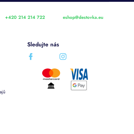
+420 214 214 722
eshop
@
destovka.eu
Sledujte nás
ajů