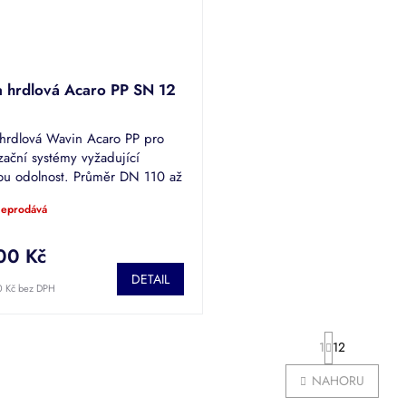
a hrdlová Acaro PP SN 12
 hrdlová Wavin Acaro PP pro
zační systémy vyžadující
ou odolnost. Průměr DN 110 až
 neprodává
00 Kč
DETAIL
0 Kč bez DPH
S
1
12
t
r
O
NAHORU
á
v
n
l