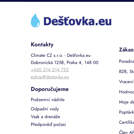
Z
á
p
a
t
í
Kontakty
Zákaz
Climate CZ s.r.o. - Dešťovka.eu
Poradna
Dobronická 1258, Praha 4, 148 00
+420 214 214 722
B2B, St
eshop@destovka.eu
Vracení
Doporučujeme
Hodnoc
Podzemní nádrže
Moje d
Odpadní vody
Poptávk
Vsak a drenáže
Certifi
Předpověď počasí
Člen AP