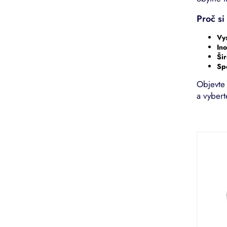
Proč si
Vys
Ino
Ši
Spo
Objevte 
a vybert