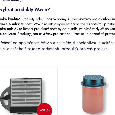
 vybrat produkty Wavin?
oká kvalita:
Produkty splňují přísné normy a jsou navrženy pro dlouhou živ
vace a udržitelnost:
Wavin neustále vyvíjí řešení šetrná k životnímu prostře
roká nabídka:
Řešení pro různé potřeby od distribuce pitné vody až po kana
lehlivost:
Produkty jsou navrženy pro snadnou instalaci a bezpečný provoz
řešení od společnosti Wavin a zajistěte si spolehlivou a udržit
e si z našeho širokého sortimentu produktů pro váš projekt.
–38 %