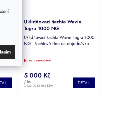
pšení
Uklidňovací šachta Wavin
Tegra 1000 NG
Uklidňovací šachta Wavin Tegra 1000
n
NG - šachtové dno na objednávku
.
lasím
Již se neprodává
5 000 Kč
/ ks
TAIL
DETAIL
4 132,20 Kč bez DPH