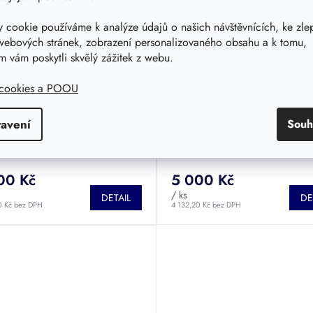
 cookie používáme k analýze údajů o našich návštěvnících, ke zle
webových stránek, zobrazení personalizovaného obsahu a k tomu,
p litinový A15 do 1,5t
PVC poklop A15 s
 vám poskytli skvělý zážitek z webu.
n Tegra 425
teleskopickou rourou pro
Wavin Basic 315, 400
 cookies a POOU
ový poklop A15 s nosností do
PVC poklop A15 do 1,5 t s
(pochozí) pro rouru o průměru
teleskopickou rourou pro Wavi
5 (Wavin Tegra 425).
Basic 315, 400. Včetně těsnění
tavení
Souh
 neprodává
Již se neprodává
00 Kč
5 000 Kč
/ ks
DETAIL
DE
0 Kč bez DPH
4 132,20 Kč bez DPH