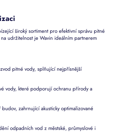
izaci
ející široký sortiment pro efektivní správu pitné
na udržitelnost je Wavin ideálním partnerem
vod pitné vody, splňující nejpřísnější
ové vody, které podporují ochranu přírody a
budov, zahrnující akusticky optimalizované
dění odpadních vod z městské, průmyslové i