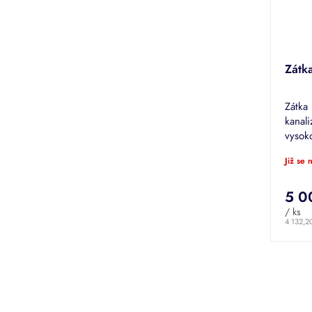
Zátk
Zátka
kanali
vysok
400.
Již se
5 0
/ ks
4 132,2