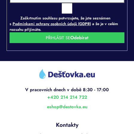
ý
p
i
Zaškrtnutím souhlasu potvrzujete, že jste seznámen
s
s
Podmínkami ochrany osobních údajů (GDPR)
a že je v celém
u
rozsahu přijímáte.
PŘIHLÁSIT SE
Z
á
p
a
t
í
+420 214 214 722
eshop
@
destovka.eu
Kontakty