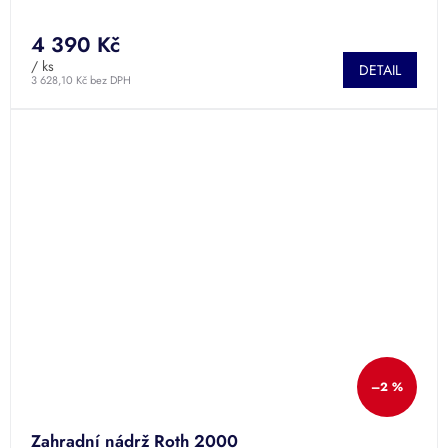
4 390 Kč
/ ks
DETAIL
3 628,10 Kč bez DPH
–2 %
Zahradní nádrž Roth 2000