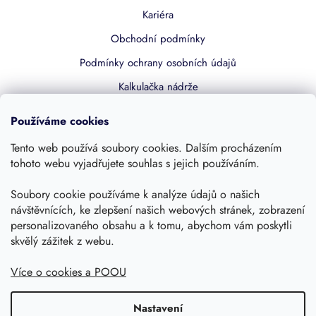
Kariéra
Obchodní podmínky
Podmínky ochrany osobních údajů
Kalkulačka nádrže
Dotace 50% z NZÚ
Používáme cookies
Boost by Pipdrive
Tento web používá soubory cookies. Dalším procházením
Kontakty
tohoto webu vyjadřujete souhlas s jejich používáním.
Sledujte nás
Soubory cookie používáme k analýze údajů o našich
návštěvnících, ke zlepšení našich webových stránek, zobrazení
personalizovaného obsahu a k tomu, abychom vám poskytli
skvělý zážitek z webu.
Více o cookies a POOU
Nastavení