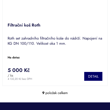
Filtrační koš Roth
Roth set zahradního filtračního koše do nádrží. Napojení na
KG DN 100/110. Velikost oka 1 mm.
Na dotaz
5 000 Kč
/ ks
DETAIL
4 132,20 Kč bez DPH
9
položek celkem
O
v
l
á