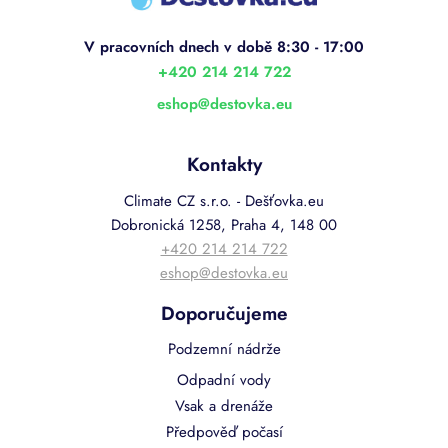
p
a
t
í
+420 214 214 722
eshop
@
destovka.eu
Kontakty
Climate CZ s.r.o. - Dešťovka.eu
Dobronická 1258, Praha 4, 148 00
+420 214 214 722
eshop@destovka.eu
Doporučujeme
Podzemní nádrže
Odpadní vody
Vsak a drenáže
Předpověď počasí