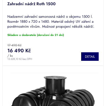
Zahradní nádrž Roth 1500
Nadzemní zahradní samonosná nádrž o objemu 1500 l.
Rozměr 1880 x 720 x 1480. Materiál odolný UV záření a
povětrnostním vlivům. Možnost propojení několik nádrží.
Skladem u dodavatele (doručení do 21 dní)
17 490 Kč
16 490 Kč
/ ks
DETAIL
13 628,10 Kč bez DPH