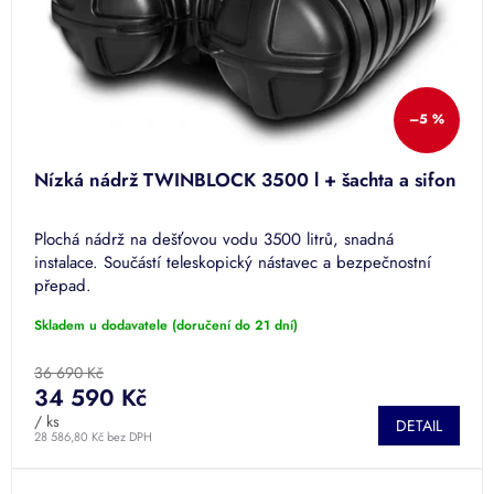
–5 %
Nízká nádrž TWINBLOCK 3500 l + šachta a sifon
Plochá nádrž na dešťovou vodu 3500 litrů, snadná
instalace. Součástí teleskopický nástavec a bezpečnostní
přepad.
Skladem u dodavatele (doručení do 21 dní)
36 690 Kč
34 590 Kč
/ ks
DETAIL
28 586,80 Kč bez DPH