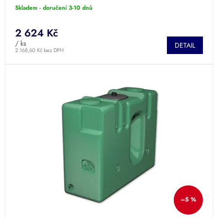
Skladem - doručení 3-10 dnů
2 624 Kč
/ ks
DETAIL
2 168,60 Kč bez DPH
–5 %