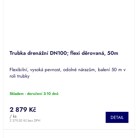
Trubka drenážní DN100; flexi děrovaná, 50m
Flexibilní, vysoká pevnost, odolné nárazům, balení 50 m v
roli trubky
Skladem - doručení 3-10 dnů
2 879 Kč
/ ks
DETAIL
2 379,30 Kč bez DPH