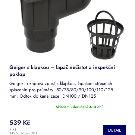
Geiger s klapkou – lapač nečistot a inspekční
poklop
Geiger - okapová vpusť s klapkou, lapačem střešních
splavenin pro průměry: 50/75/80/90/100/110/125
mm. Odtok do kanalizace: DN100 / DN125
Skladem - doručení 3-10 dnů
Průměrné
hodnocení
produktu
539 Kč
je
/ ks
DETAIL
5,0
445,50 Kč bez DPH