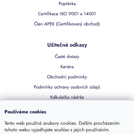
Poptávka
Certifikace ISO 9001 a 14001
Člen APEK (Certifikovaný obchod)
Užitečné odkazy
Časté dotazy
Kariéra
Obchodní podmínky
Podmínky ochrany osobních údajů
Kalkulačka nádrže
Dotace 50% z NZÚ
Používáme cookies
Boost by Pipdrive
Tento web používá soubory cookies. Dalším procházením
Kontakty
tohoto webu vyjadřujete souhlas s jejich používáním.