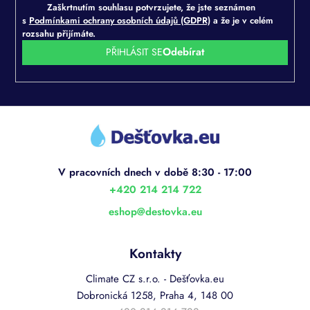
Zaškrtnutím souhlasu potvrzujete, že jste seznámen
s
s
Podmínkami ochrany osobních údajů (GDPR)
a že je v celém
u
rozsahu přijímáte.
PŘIHLÁSIT SE
Z
á
p
a
t
í
+420 214 214 722
eshop
@
destovka.eu
Kontakty
Climate CZ s.r.o. - Dešťovka.eu
Dobronická 1258, Praha 4, 148 00