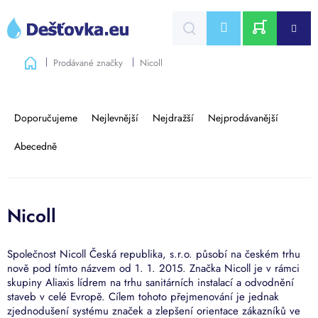
Přejít
na
CZK
obsah
NÁKUPNÍ
Domů
Prodávané značky
Nicoll
KOŠÍK
V
ý
Ř
p
a
Doporučujeme
Nejlevnější
Nejdražší
Nejprodávanější
i
z
s
e
Abecedně
p
n
r
í
o
p
d
r
Nicoll
u
o
k
d
t
u
Společnost Nicoll Česká republika, s.r.o. působí na českém trhu
ů
nově pod tímto názvem od 1. 1. 2015. Značka Nicoll je v rámci
k
skupiny Aliaxis lídrem na trhu sanitárních instalací a odvodnění
t
staveb v celé Evropě. Cílem tohoto přejmenování je jednak
ů
zjednodušení systému značek a zlepšení orientace zákazníků ve