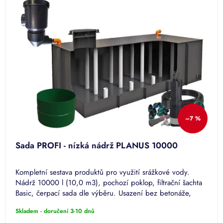
k
p
t
i
ů
s
p
r
o
d
u
k
t
ů
–7 %
Sada PROFI - nízká nádrž PLANUS 10000
Kompletní sestava produktů pro využití srážkové vody.
Nádrž 10000 l (10,0 m3), pochozí poklop, filtrační šachta
Basic, čerpací sada dle výběru. Usazení bez betonáže,
pouze...
Skladem - doručení 3-10 dnů