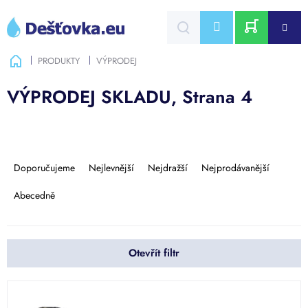
Přejít
na
CZK
obsah
NÁKUPNÍ
Domů
PRODUKTY
VÝPRODEJ
KOŠÍK
VÝPRODEJ SKLADU
, Strana 4
Ř
a
Doporučujeme
Nejlevnější
Nejdražší
Nejprodávanější
z
e
Abecedně
n
í
p
Otevřít filtr
r
o
d
V
u
ý