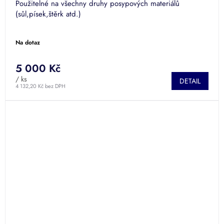
Použitelné na všechny druhy posypových materiálů
(sůl,písek,štěrk atd.)
Na dotaz
5 000 Kč
/ ks
DETAIL
4 132,20 Kč bez DPH