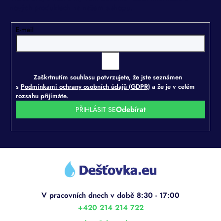
k
nových produktech na našem e-shopu.
y
v
E-mail
ý
p
i
s
u
Zaškrtnutím souhlasu potvrzujete, že jste seznámen
s
Podmínkami ochrany osobních údajů (GDPR)
a že je v celém
rozsahu přijímáte.
PŘIHLÁSIT SE
Z
á
p
a
t
í
+420 214 214 722