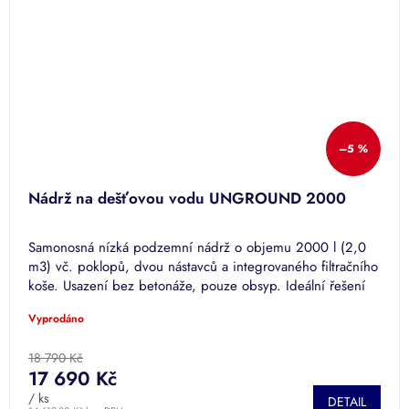
–5 %
Nádrž na dešťovou vodu UNGROUND 2000
Samonosná nízká podzemní nádrž o objemu 2000 l (2,0
m3) vč. poklopů, dvou nástavců a integrovaného filtračního
koše. Usazení bez betonáže, pouze obsyp. Ideální řešení
pro...
Vyprodáno
18 790 Kč
17 690 Kč
/ ks
DETAIL