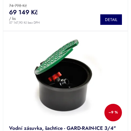
74 798 Kč
69 149 Kč
/ ks
DETAIL
57 147,90 Kč bez DPH
–9 %
Vodní zásuvka, šachtice - GARD-RAIN-ICE 3/4"