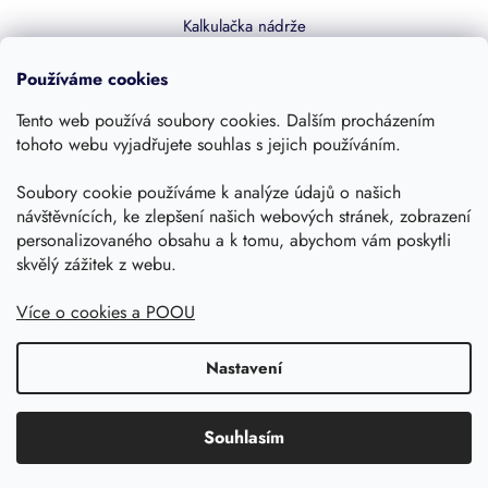
Kalkulačka nádrže
Dotace 50% z NZÚ
Používáme cookies
Boost by Pipdrive
Tento web používá soubory cookies. Dalším procházením
Kontakty
tohoto webu vyjadřujete souhlas s jejich používáním.
Sledujte nás
Soubory cookie používáme k analýze údajů o našich
návštěvnících, ke zlepšení našich webových stránek, zobrazení
personalizovaného obsahu a k tomu, abychom vám poskytli
skvělý zážitek z webu.
Více o cookies a POOU
Nastavení
Copyright 2026, Dešťovka.eu
Shoptet
Souhlasím