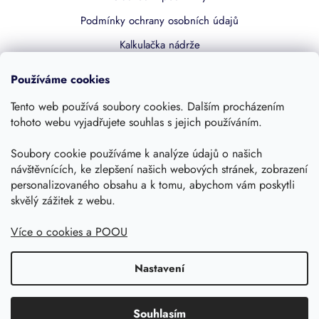
Podmínky ochrany osobních údajů
Kalkulačka nádrže
Dotace 50% z NZÚ
Používáme cookies
Boost by Pipdrive
Tento web používá soubory cookies. Dalším procházením
Kontakty
tohoto webu vyjadřujete souhlas s jejich používáním.
Sledujte nás
Soubory cookie používáme k analýze údajů o našich
návštěvnících, ke zlepšení našich webových stránek, zobrazení
personalizovaného obsahu a k tomu, abychom vám poskytli
skvělý zážitek z webu.
Více o cookies a POOU
Nastavení
Copyright 2026, Dešťovka.eu
Shoptet
Souhlasím