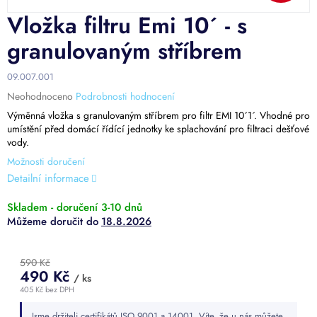
Vložka filtru Emi 10´ - s
granulovaným stříbrem
09.007.001
Průměrné
Neohodnoceno
Podrobnosti hodnocení
hodnocení
Výměnná vložka s granulovaným stříbrem pro filtr EMI 10´1´. Vhodné pro
produktu
umístění před domácí řídící jednotky ke splachování pro filtraci dešťové
je
vody.
0,0
Možnosti doručení
z
5
Detailní informace
hvězdiček.
Skladem - doručení 3-10 dnů
18.8.2026
590 Kč
490 Kč
/ ks
405 Kč bez DPH
Měrná
Jsme držiteli certifikátů ISO 9001 a 14001. Víte, že u nás můžete