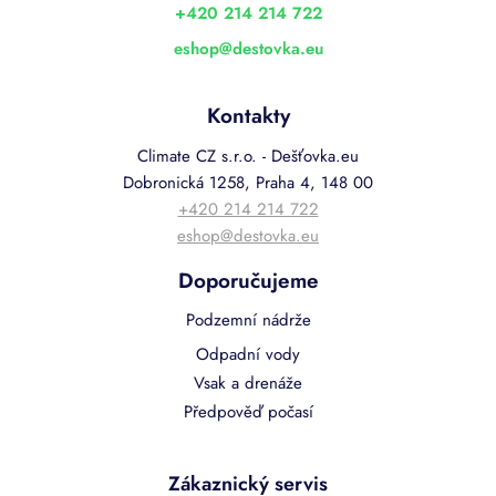
í
+420 214 214 722
eshop
@
destovka.eu
Kontakty
Climate CZ s.r.o. - Dešťovka.eu
Dobronická 1258, Praha 4, 148 00
+420 214 214 722
eshop@destovka.eu
Doporučujeme
Podzemní nádrže
Odpadní vody
Vsak a drenáže
Předpověď počasí
Zákaznický servis