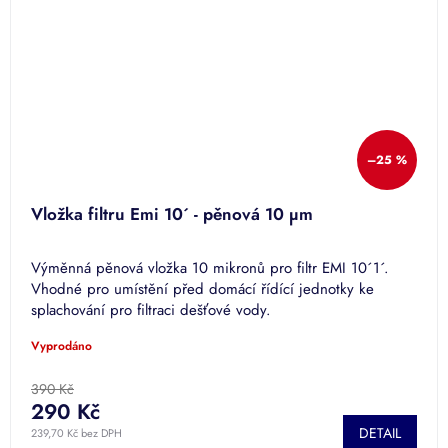
–25 %
Vložka filtru Emi 10´ - pěnová 10 µm
Výměnná pěnová vložka 10 mikronů pro filtr EMI 10´1´.
Vhodné pro umístění před domácí řídící jednotky ke
splachování pro filtraci dešťové vody.
Vyprodáno
390 Kč
290 Kč
DETAIL
239,70 Kč bez DPH