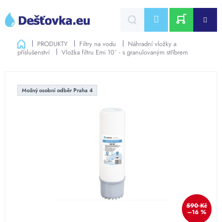
Přejít
na
CZK
obsah
NÁKUPNÍ
Domů
PRODUKTY
Filtry na vodu
Náhradní vložky a
příslušenství
Vložka filtru Emi 10´ - s granulovaným stříbrem
KOŠÍK
Možný osobní odběr Praha 4
590 Kč
–16 %