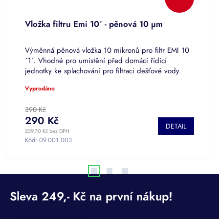
Vložka filtru Emi 10´ - pěnová 10 µm
V
Výměnná pěnová vložka 10 mikronů pro filtr EMI 10
V
´1´. Vhodné pro umístění před domácí řídící
´
jednotky ke splachování pro filtraci dešťové vody.
k
Vyprodáno
V
390 Kč
4
290 Kč
DETAIL
239,70 Kč bez DPH
32
Kód:
09.001.003
K
Odebírat newsletter