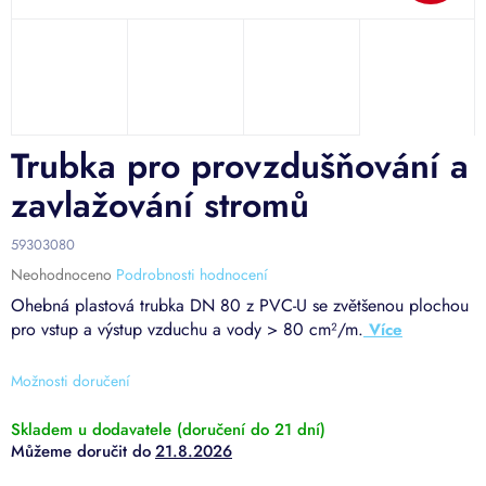
Trubka pro provzdušňování a
zavlažování stromů
59303080
Průměrné
Neohodnoceno
Podrobnosti hodnocení
hodnocení
Ohebná plastová trubka DN 80 z PVC-U se zvětšenou plochou
produktu
pro vstup a výstup vzduchu a vody > 80 cm²/m.
je
0,0
z
Možnosti doručení
5
hvězdiček.
Skladem u dodavatele (doručení do 21 dní)
21.8.2026