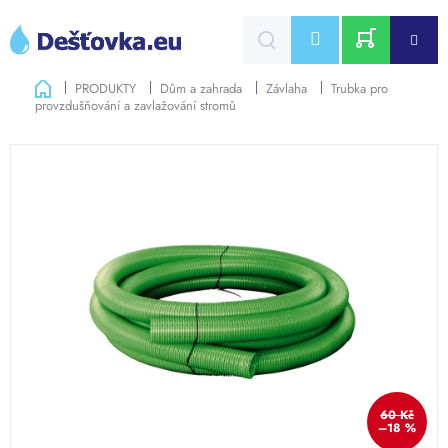
Přejít
na
CZK
obsah
NÁKUPNÍ
Domů
PRODUKTY
Dům a zahrada
Závlaha
Trubka pro
provzdušňování a zavlažování stromů
KOŠÍK
60 Kč
–18 %