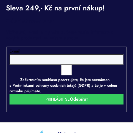
Odebírat newsletter
Vložte svůj e-mail a my vám budeme zasílat informace o
nových produktech na našem e-shopu.
E-mail
Zaškrtnutím souhlasu potvrzujete, že jste seznámen
s
Podmínkami ochrany osobních údajů (GDPR)
a že je v celém
rozsahu přijímáte.
PŘIHLÁSIT SE
Z
á