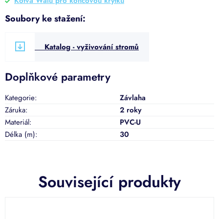
Kotva Walu pro koncovou krytku
Soubory ke stažení:
Katalog - vyživování stromů
Doplňkové parametry
Kategorie
:
Závlaha
Záruka
:
2 roky
Materiál
:
PVC-U
Délka (m)
:
30
Související produkty