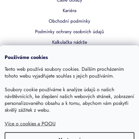
Kariéra
Obchodní podmínky
Podmínky ochrany osobních údajů
Kalkulačka nádrže
Dotace 50% z NZÚ
Používáme cookies
Boost by Pipdrive
Tento web používá soubory cookies. Dalším procházením
Kontakty
tohoto webu vyjadřujete souhlas s jejich používáním.
Sledujte nás
Soubory cookie používáme k analýze údajů o našich
návštěvnících, ke zlepšení našich webových stránek, zobrazení
personalizovaného obsahu a k tomu, abychom vám poskytli
skvělý zážitek z webu.
Více o cookies a POOU