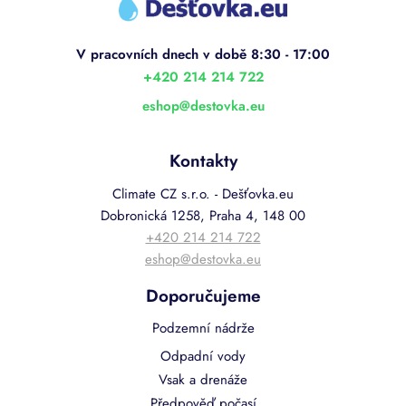
p
a
t
í
+420 214 214 722
eshop
@
destovka.eu
Kontakty
Climate CZ s.r.o. - Dešťovka.eu
Dobronická 1258, Praha 4, 148 00
+420 214 214 722
eshop@destovka.eu
Doporučujeme
Podzemní nádrže
Odpadní vody
Vsak a drenáže
Předpověď počasí