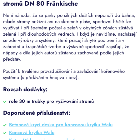
stromů DN 80 Fränkische
Není náhoda, že se parky po silných deštích neponoří do bahna,
mladé stromy nežízní ani na skromné ploše, sportovní hřiště lze
využívat i při špatném počasí a zeleň v obytných zónách zůstává
zelená i při dlouhodobých vedrech. I když je nevidíme, nacházejí
se zde výrobky a systémy, které pracují skryté pod zemí a v
zahradní a krajinářské tvorbě a výstavbě sportovišť zajišťují, že
nápady a díla jejich autorů zůstanou zachované podle jejich
představ.
Použití k trvalému provzdušňování a zavlažování kořenového
systému (s přidáváním hnojiva i bez).
Rozsah dodávky:
role 30 m trubky pro vyživování stromů
Doporučené příslušenství:
Betonová krycí deska pro koncovou krytku Walu
Koncová krytka Walu