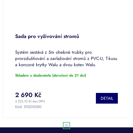
Sada pro vyživování stromů
Systém sestává z 5m ohebné trubky pro
provzdušňování a zavlažování stromů z PVC-U, T-kusu
a koncové krytky Walu a dvou kotev Walu.
Skladem u dodavatele (doručení do 21 dní)
2 690 Kč
DETAIL
2 223,10 Kč bez DPH
Kód:
59200080