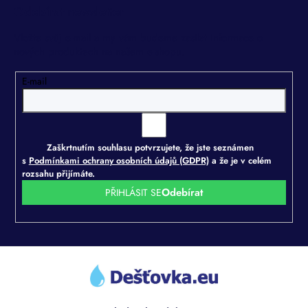
Odebírat newsletter
Vložte svůj e-mail a my vám budeme zasílat informace o
nových produktech na našem e-shopu.
E-mail
Zaškrtnutím souhlasu potvrzujete, že jste seznámen
s
Podmínkami ochrany osobních údajů (GDPR)
a že je v celém
rozsahu přijímáte.
PŘIHLÁSIT SE
Z
á
p
a