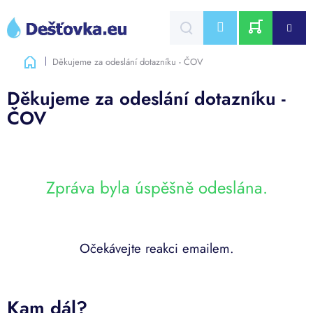
Přejít
na
CZK
obsah
NÁKUPNÍ
Domů
Děkujeme za odeslání dotazníku - ČOV
KOŠÍK
Děkujeme za odeslání dotazníku -
ČOV
Zpráva byla úspěšně odeslána.
Očekávejte reakci emailem.
Kam dál?