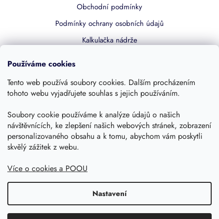
Obchodní podmínky
Podmínky ochrany osobních údajů
Kalkulačka nádrže
Dotace 50% z NZÚ
Používáme cookies
Boost by Pipdrive
Tento web používá soubory cookies. Dalším procházením
Kontakty
tohoto webu vyjadřujete souhlas s jejich používáním.
Sledujte nás
Soubory cookie používáme k analýze údajů o našich
návštěvnících, ke zlepšení našich webových stránek, zobrazení
personalizovaného obsahu a k tomu, abychom vám poskytli
skvělý zážitek z webu.
Více o cookies a POOU
Nastavení
Copyright 2026, Dešťovka.eu
Shoptet