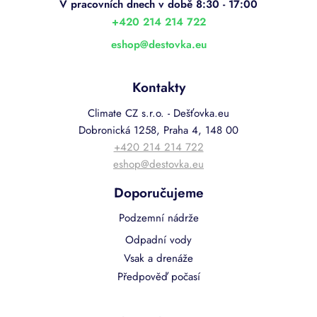
t
í
+420 214 214 722
eshop
@
destovka.eu
Kontakty
Climate CZ s.r.o. - Dešťovka.eu
Dobronická 1258, Praha 4, 148 00
+420 214 214 722
eshop@destovka.eu
Doporučujeme
Podzemní nádrže
Odpadní vody
Vsak a drenáže
Předpověď počasí