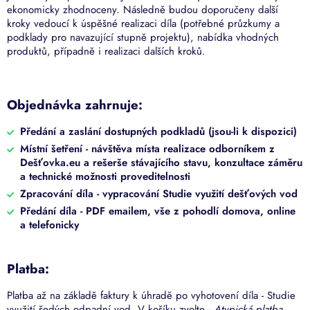
ekonomicky zhodnoceny. Následně budou doporučeny další
kroky vedoucí k úspěšné realizaci díla (potřebné průzkumy a
podklady pro navazující stupně projektu), nabídka vhodných
produktů, případně i realizaci dalších kroků.
Objednávka zahrnuje:
Předání a zaslání dostupných podkladů (jsou-li k dispozici)
Místní šetření - návštěva místa realizace odborníkem z
Dešťovka.eu a rešerše stávajícího stavu, konzultace záměru
a technické možnosti proveditelnosti
Zpracování díla - vypracování Studie využití dešťových vod
Předání díla - PDF emailem, vše z pohodlí domova, online
a telefonicky
Platba:
Platba až na základě faktury k úhradě po vyhotovení díla - Studie
využití šedých odpadní vod. V košíku zvolte -
Atypická platba,