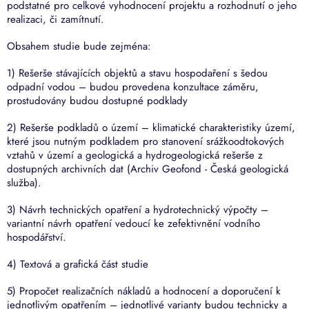
podstatné pro celkové vyhodnocení projektu a rozhodnutí o jeho
realizaci, či zamítnutí.
Obsahem studie bude zejména:
1) Rešerše stávajících objektů a stavu hospodaření s šedou
odpadní vodou – budou provedena konzultace záměru,
prostudovány budou dostupné podklady
2) Rešerše podkladů o území – klimatické charakteristiky území,
které jsou nutným podkladem pro stanovení srážkoodtokových
vztahů v území a geologická a hydrogeologická rešerše z
dostupných archivních dat (Archiv Geofond - Česká geologická
služba).
3) Návrh technických opatření a hydrotechnický výpočty –
variantní návrh opatření vedoucí ke zefektivnění vodního
hospodářství.
4) Textová a grafická část studie
5) Propočet realizačních nákladů a hodnocení a doporučení k
jednotlivým opatřením – jednotlivé varianty budou technicky a