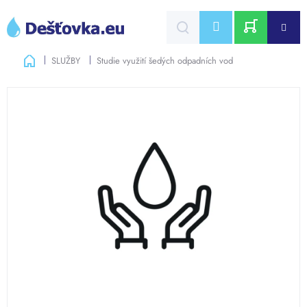
Přejít
na
CZK
obsah
NÁKUPNÍ
Domů
SLUŽBY
Studie využití šedých odpadních vod
KOŠÍK