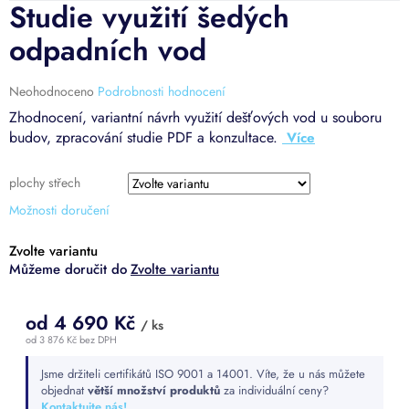
Studie využití šedých
odpadních vod
Průměrné
Neohodnoceno
Podrobnosti hodnocení
hodnocení
Zhodnocení, variantní návrh využití dešťových vod u souboru
produktu
budov, zpracování studie PDF a konzultace.
je
0,0
z
plochy střech
5
Možnosti doručení
hvězdiček.
Zvolte variantu
Zvolte variantu
od
4 690 Kč
/ ks
od
3 876 Kč
bez DPH
Měrná
Jsme držiteli certifikátů ISO 9001 a 14001. Víte, že u nás můžete
cena:
objednat
větší množství produktů
za individuální ceny?
Kontaktujte nás!