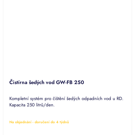
Čistírna šedých vod GW-FB 250
Kompletní systém pro čištění šedých odpadních vod u RD.
Kapacita 250 litrů/den.
Na objednání - doručení do 4 týdnů