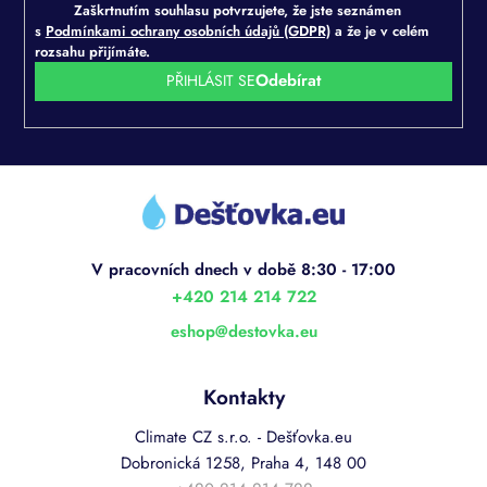
Zaškrtnutím souhlasu potvrzujete, že jste seznámen
s
Podmínkami ochrany osobních údajů (GDPR)
a že je v celém
rozsahu přijímáte.
PŘIHLÁSIT SE
Z
á
p
a
t
í
+420 214 214 722
eshop
@
destovka.eu
Kontakty
Climate CZ s.r.o. - Dešťovka.eu
Dobronická 1258, Praha 4, 148 00