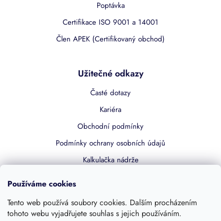
Poptávka
Certifikace ISO 9001 a 14001
Člen APEK (Certifikovaný obchod)
Užitečné odkazy
Časté dotazy
Kariéra
Obchodní podmínky
Podmínky ochrany osobních údajů
Kalkulačka nádrže
Dotace 50% z NZÚ
Používáme cookies
Boost by Pipdrive
Tento web používá soubory cookies. Dalším procházením
Kontakty
tohoto webu vyjadřujete souhlas s jejich používáním.