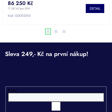
86 250 Kč
DETAIL
71 281 Kč bez DPH
Kód:
G0003510
Odebírat newsletter
Vložte svůj e-mail a my vám budeme zasílat informace o
nových produktech na našem e-shopu.
E-mail