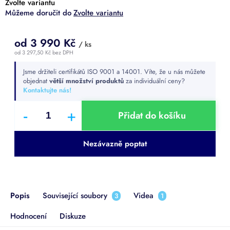
Zvolte variantu
Zvolte variantu
od
3 990 Kč
/ ks
od
3 297,50 Kč
bez DPH
Měrná
Jsme držiteli certifikátů ISO 9001 a 14001. Víte, že u nás můžete
cena:
objednat
větší množství produktů
za individuální ceny?
Kontaktujte nás!
Přidat do košíku
Nezávazně poptat
Popis
Související soubory
Videa
3
1
Hodnocení
Diskuze