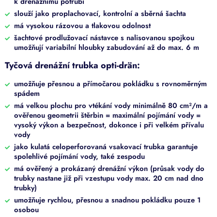
k drenážnímu potrubí
slouží jako proplachovací, kontrolní a sběrná šachta
má vysokou rázovou a tlakovou odolnost
šachtové prodlužovací nástavce s nalisovanou spojkou
umožňují variabilní hloubky zabudování až do max. 6 m
Tyčová drenážní trubka opti-drän:
umožňuje přesnou a přímočarou pokládku s rovnoměrným
spádem
má velkou plochu pro vtékání vody minimálně 80 cm²/m a
ověřenou geometrii štěrbin = maximální pojímání vody =
vysoký výkon a bezpečnost, dokonce i při velkém přívalu
vody
jako kulatá celoperforovaná vsakovací trubka garantuje
spolehlivé pojímání vody, také zespodu
má ověřený a prokázaný drenážní výkon (průsak vody do
trubky nastane již při vzestupu vody max. 20 cm nad dno
trubky)
umožňuje rychlou, přesnou a snadnou pokládku pouze 1
osobou