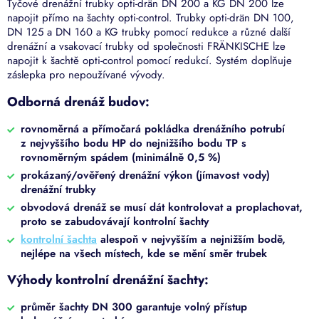
Tyčové drenážní trubky opti-drän DN 200 a KG DN 200 lze
napojit přímo na šachty opti-control. Trubky opti-drän DN 100,
DN 125 a DN 160 a KG trubky pomocí redukce a různé další
drenážní a vsakovací trubky od společnosti FRÄNKISCHE lze
napojit k šachtě opti-control pomocí redukcí. Systém doplňuje
záslepka pro nepoužívané vývody.
Odborná drenáž budov:
rovnoměrná a přímočará pokládka drenážního potrubí
z nejvyššího bodu HP do nejnižšího bodu TP s
rovnoměrným spádem (minimálně 0,5 %)
prokázaný/ověřený drenážní výkon (jímavost vody)
drenážní trubky
obvodová drenáž se musí dát kontrolovat a proplachovat,
proto se zabudovávají kontrolní šachty
kontrolní šachta
alespoň v nejvyšším a nejnižším bodě,
nejlépe na všech místech, kde se mění směr trubek
Výhody kontrolní drenážní šachty:
průměr šachty DN 300 garantuje volný přístup