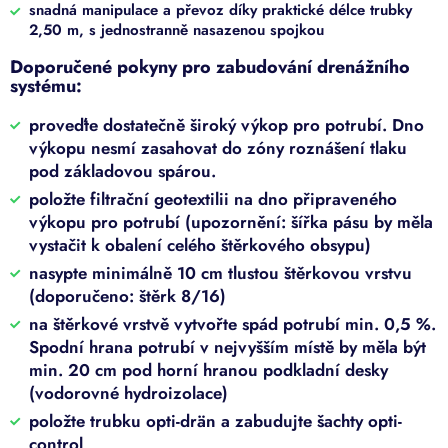
snadná manipulace a převoz díky praktické délce trubky
2,50 m, s jednostranně nasazenou spojkou
Doporučené pokyny pro zabudování drenážního
systému:
proveďte dostatečně široký výkop pro potrubí. Dno
výkopu nesmí zasahovat do zóny roznášení tlaku
pod základovou spárou.
položte filtrační geotextilii na dno připraveného
výkopu pro potrubí (upozornění: šířka pásu by měla
vystačit k obalení celého štěrkového obsypu)
nasypte minimálně 10 cm tlustou štěrkovou vrstvu
(doporučeno: štěrk 8/16)
na štěrkové vrstvě vytvořte spád potrubí min. 0,5 %.
Spodní hrana potrubí v nejvyšším místě by měla být
min. 20 cm pod horní hranou podkladní desky
(vodorovné hydroizolace)
položte trubku opti-drän a zabudujte šachty opti-
control