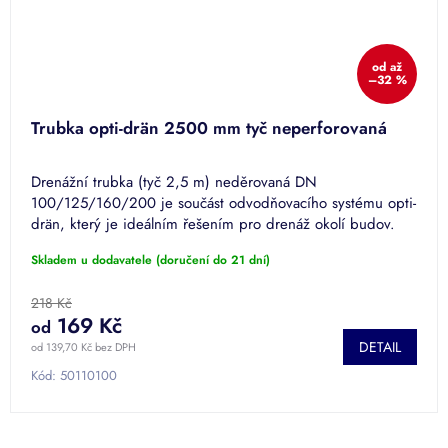
od
až
–32 %
Trubka opti-drän 2500 mm tyč neperforovaná
Drenážní trubka (tyč 2,5 m) neděrovaná DN
100/125/160/200 je součást odvodňovacího systému opti-
drän, který je ideálním řešením pro drenáž okolí budov.
Skladem u dodavatele (doručení do 21 dní)
218 Kč
169 Kč
od
DETAIL
od 139,70 Kč bez DPH
Kód:
50110100