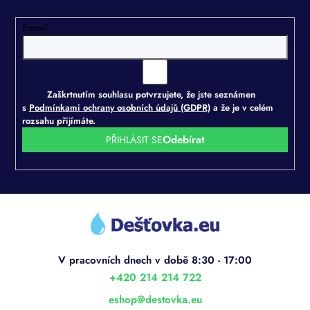
E-mail
Zaškrtnutím souhlasu potvrzujete, že jste seznámen
s
Podmínkami ochrany osobních údajů (GDPR)
a že je v celém
rozsahu přijímáte.
PŘIHLÁSIT SE
Z
á
p
a
t
í
+420 214 214 722
eshop
@
destovka.eu