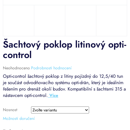
Šachtový poklop litinový opti-
control
Průměrné
Neohodnoceno
Podrobnosti hodnocení
hodnocení
Opti-control šachtový poklop z litiny pojízdný do 12,5/40 tun
produktu
je součást odvodňovacího systému opti-drän, který je ideálním
je
řešením pro drenáž okolí budov. Kompatibilní s šachtami 315 a
0,0
nástavcem opti-control.
z
5
hvězdiček.
Nosnost
Možnosti doručení