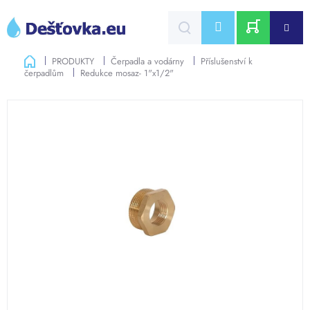
Přejít
na
CZK
obsah
NÁKUPNÍ
Domů
PRODUKTY
Čerpadla a vodárny
Příslušenství k
čerpadlům
Redukce mosaz- 1"x1/2"
KOŠÍK