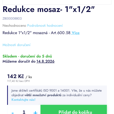
Redukce mosaz- 1"x1/2"
ZB00008803
Průměrné
Neohodnoceno
Podrobnosti hodnocení
hodnocení
Redukce 1"x1/2" mosazná - Art.600.58
produktu
je
0,0
Možnosti doručení
z
5
Skladem - doručení do 5 dnů
hvězdiček.
14.8.2026
142 Kč
/ ks
117,40 Kč bez DPH
Měrná
Jsme držiteli certifikátů ISO 9001 a 14001. Víte, že u nás můžete
cena:
objednat
větší množství produktů
za individuální ceny?
Kontaktujte nás!
Přidat do košíku