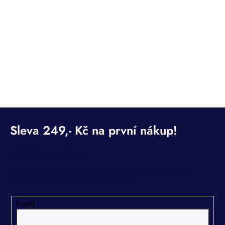
Skladem - doručení 3-10 dnů
4 690 Kč
DETAIL
3 876 Kč bez DPH
Kód:
CSPSPH8-5
Odebírat newsletter
Vložte svůj e-mail a my vám budeme zasílat informace o
nových produktech na našem e-shopu.
E-mail