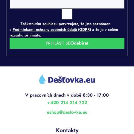
Zaškrtnutím souhlasu potvrzujete, že jste seznámen
s
Podmínkami ochrany osobních údajů (GDPR)
a že je v celém
rozsahu přijímáte.
PŘIHLÁSIT SE
Z
á
p
a
t
í
+420 214 214 722
eshop
@
destovka.eu
Kontakty