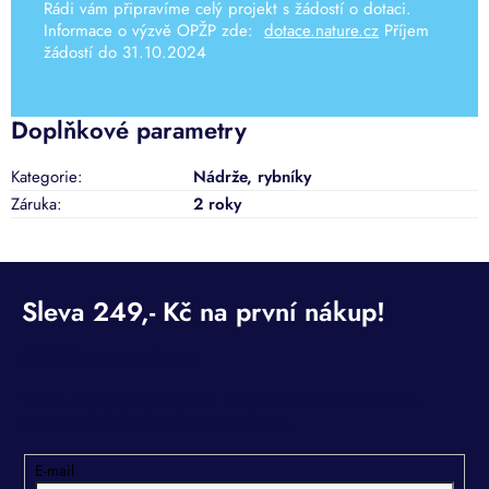
Rádi vám připravíme celý projekt s žádostí o dotaci.
Informace o výzvě OPŽP zde:
dotace.nature.cz
Příjem
žádostí do 31.10.2024
Doplňkové parametry
Kategorie
:
Nádrže, rybníky
Záruka
:
2 roky
Odebírat newsletter
Vložte svůj e-mail a my vám budeme zasílat informace o
nových produktech na našem e-shopu.
E-mail