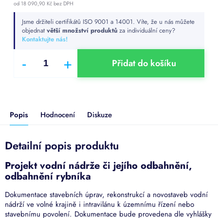
od
18 090,90 Kč
bez DPH
Měrná
Jsme držiteli certifikátů ISO 9001 a 14001. Víte, že u nás můžete
cena:
objednat
větší množství produktů
za individuální ceny?
Kontaktujte nás!
Přidat do košíku
Popis
Hodnocení
Diskuze
Detailní popis produktu
Projekt vodní nádrže či jejího odbahnění,
odbahnění rybníka
Dokumentace stavebních úprav, rekonstrukcí a novostaveb vodní
nádrží ve volné krajině i intravilánu k územnímu řízení nebo
stavebnímu povolení. Dokumentace bude provedena dle vyhlášky