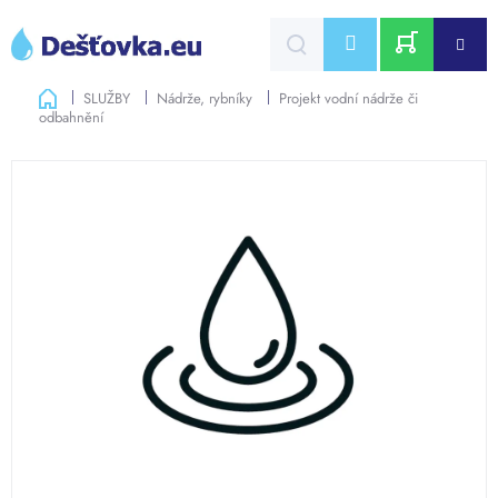
Přejít
na
CZK
obsah
NÁKUPNÍ
Domů
SLUŽBY
Nádrže, rybníky
Projekt vodní nádrže či
odbahnění
KOŠÍK