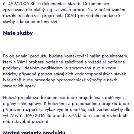
č. 499/2006 Sb. o dokumentaci staveb. Dokumentace
zpracována dle platný legislativních předpisů a v požadovaném
rozsahu s autorizací projektanta ČKAIT pro vodohospodářské
stavby a krajinné inženýrství.
Naše služby
Po objednání produktu budete kontaktování naším projektantem,
který s Vámi probere potřebné záležitosti a vyžádá si potřebné
podklady. Ideálním podkladem je zpracovaná studie vodní
nádrže, případně pasport stávajících vodohospodářských staveb.
Následně bude provedeny hydrotechnické výpočty a návrh
stavebních úprav.
Hotová projektová dokumentace bude projednána s dotčeným
orgány státní správy. K hotovému a projednanému projektu bude
připraven rozpočet a výkaz výměr umožňujících zadání stavby dle
vyhlášky č. 169/2016 Sb a bude zažádáno a územní rozhodnutí
nebo stavební povolení.
Možné varianty produktu