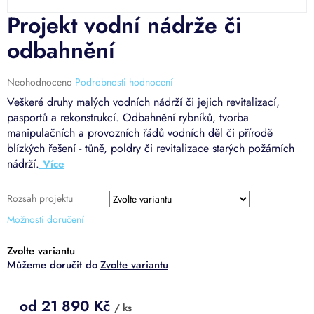
Projekt vodní nádrže či
odbahnění
Průměrné
Neohodnoceno
Podrobnosti hodnocení
hodnocení
Veškeré druhy malých vodních nádrží či jejich revitalizací,
produktu
pasportů a rekonstrukcí. Odbahnění rybníků, tvorba
je
manipulačních a provozních řádů vodních děl či přírodě
0,0
blízkých řešení - tůně, poldry či revitalizace starých požárních
z
5
nádrží.
hvězdiček.
Rozsah projektu
Možnosti doručení
Zvolte variantu
Zvolte variantu
od
21 890 Kč
/ ks