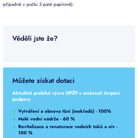
případně v počtu 3 paré papírově).
Věděli jste že?
Můžete získat dotaci
Aktuálně probíhá výzva OPŽP s možností čerpání
podpory
Vytváření a obnova tůní (mokřadů) - 100%
Malé vodní nádrže - 60 %
Revitalizace a renaturace vodních toků a niv -
100 %