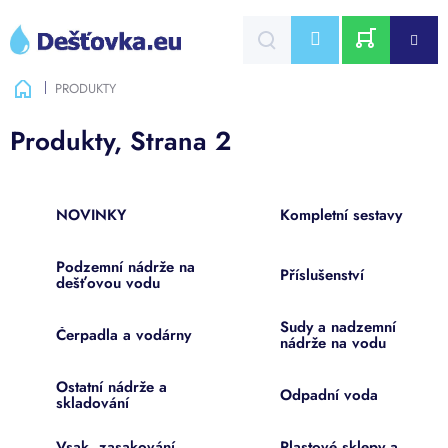
Přejít
na
CZK
obsah
NÁKUPNÍ
Domů
PRODUKTY
KOŠÍK
Produkty
, Strana 2
NOVINKY
Kompletní sestavy
Podzemní nádrže na
Příslušenství
dešťovou vodu
Sudy a nadzemní
Čerpadla a vodárny
nádrže na vodu
Ostatní nádrže a
Odpadní voda
skladování
Vsak, zasakování,
Plastové sklepy a