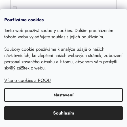
4800
0
Používáme cookies
Tento web používá soubory cookies. Dalším procházením
4000
0
tohoto webu vyjadřujete souhlas s jejich používáním.
Soubory cookie používáme k analýze údajů o našich
1600
0
návštěvnících, ke zlepšení našich webových stránek, zobrazení
personalizovaného obsahu a k tomu, abychom vám poskytli
360
skvělý zážitek z webu.
0
Více o cookies a POOU
420
0
Nastavení
1250
0
Souhlasím
1055
0