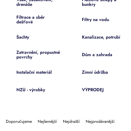
drenáže
bunkry
Filtrace a sběr
Filtry na vodu
dešťové
Šachty
Kanalizace, potrubí
Zatravnění, propustné
Dům a zahrada
povrchy
Instalační materiál
Zimní údržba
NZÚ - výrobky
VÝPRODEJ
Ř
a
Doporučujeme
Nejlevnější
Nejdražší
Nejprodávanější
z