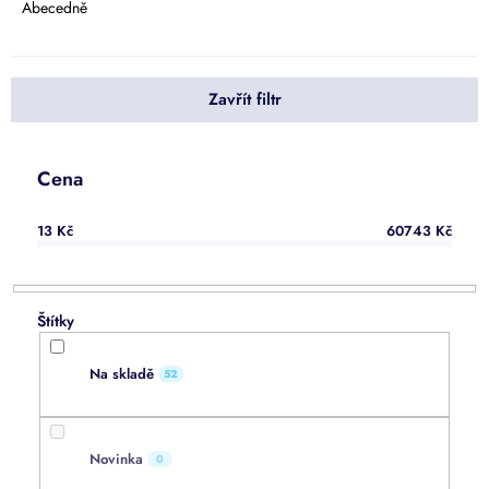
e
Abecedně
n
í
p
Zavřít filtr
r
o
d
u
Cena
k
t
13
Kč
60743
Kč
ů
Na skladě
52
Novinka
0