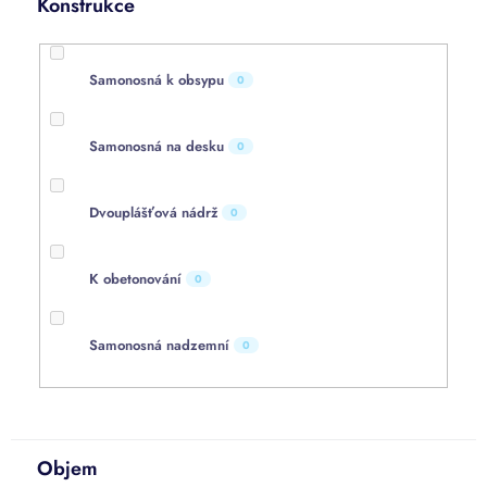
Konstrukce
Samonosná k obsypu
0
Samonosná na desku
0
Dvouplášťová nádrž
0
K obetonování
0
Samonosná nadzemní
0
Objem