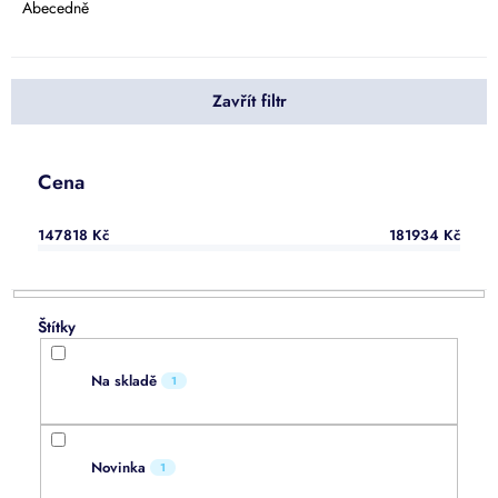
e
Abecedně
n
í
p
Zavřít filtr
r
o
d
u
Cena
k
t
147818
Kč
181934
Kč
ů
Na skladě
1
Novinka
1