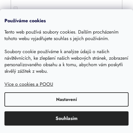
4800
0
Používáme cookies
Tento web používá soubory cookies. Dalším procházením
4000
0
tohoto webu vyjadřujete souhlas s jejich používáním.
Soubory cookie používáme k analýze údajů o našich
1600
0
návštěvnících, ke zlepšení našich webových stránek, zobrazení
personalizovaného obsahu a k tomu, abychom vám poskytli
360
skvělý zážitek z webu.
0
Více o cookies a POOU
420
0
Nastavení
1250
0
Souhlasím
1055
0