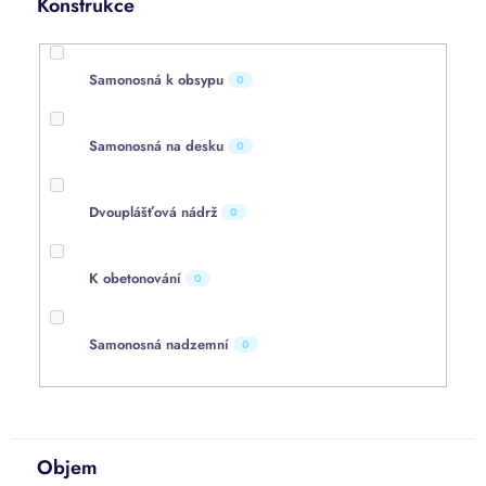
Konstrukce
Samonosná k obsypu
0
Samonosná na desku
0
Dvouplášťová nádrž
0
K obetonování
0
Samonosná nadzemní
0
Objem