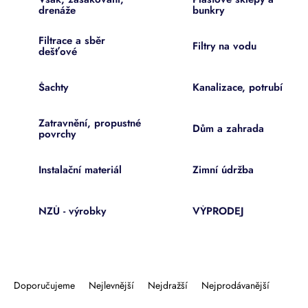
drenáže
bunkry
Filtrace a sběr
Filtry na vodu
dešťové
Šachty
Kanalizace, potrubí
Zatravnění, propustné
Dům a zahrada
povrchy
Instalační materiál
Zimní údržba
NZÚ - výrobky
VÝPRODEJ
Ř
a
Doporučujeme
Nejlevnější
Nejdražší
Nejprodávanější
z