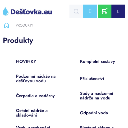
Přejít
na
CZK
obsah
NÁKUPNÍ
Domů
PRODUKTY
KOŠÍK
Produkty
NOVINKY
Kompletní sestavy
Podzemní nádrže na
Příslušenství
dešťovou vodu
Sudy a nadzemní
Čerpadla a vodárny
nádrže na vodu
Ostatní nádrže a
Odpadní voda
skladování
Vsak, zasakování,
Plastové sklepy a