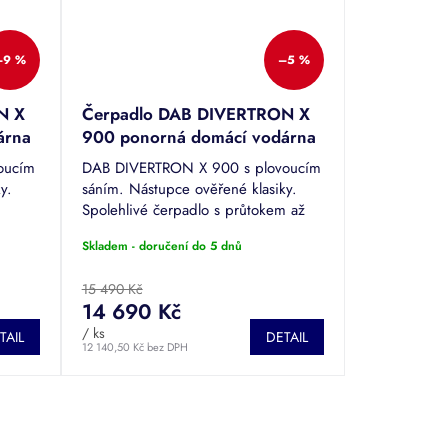
–9 %
–5 %
N X
Čerpadlo DAB DIVERTRON X
árna
900 ponorná domácí vodárna
s plovoucím sáním
oucím
DAB DIVERTRON X 900 s plovoucím
y.
sáním. Nástupce ověřené klasiky.
m
Spolehlivé čerpadlo s průtokem až
m 30
6300 litrů za hodinu a výtlakem 45
Skladem - doručení do 5 dnů
1".
metrů. Připojovací závit vnitřní 1"....
15 490 Kč
14 690 Kč
/ ks
TAIL
DETAIL
12 140,50 Kč bez DPH