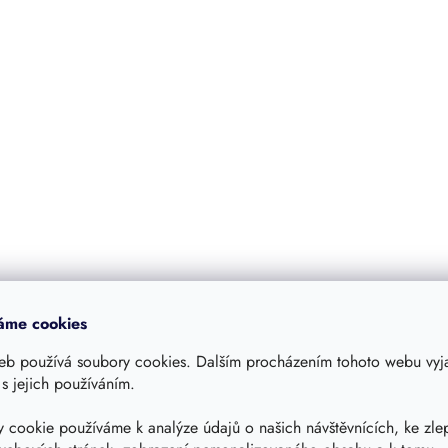
á
d
a
c
í
p
r
v
k
y
v
ý
p
i
s
u
áme cookies
eb používá soubory cookies. Dalším procházením tohoto webu vyja
 s jejich používáním.
 cookie používáme k analýze údajů o našich návštěvnících, ke zle