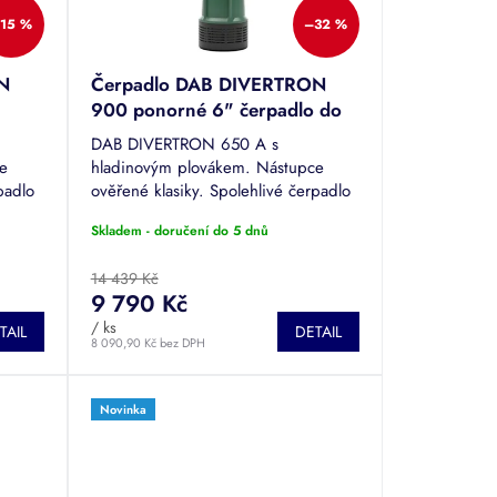
15 %
–32 %
N
Čerpadlo DAB DIVERTRON
900 ponorné 6" čerpadlo do
vrtů a studní
DAB DIVERTRON 650 A s
ce
hladinovým plovákem. Nástupce
padlo
ověřené klasiky. Spolehlivé čerpadlo
dinu a
s průtokem až 6300 litrů za hodinu a
Skladem - doručení do 5 dnů
závit
výtlakem 45 metrů. Připojovací závit
vnitřní 1"....
14 439 Kč
9 790 Kč
/ ks
TAIL
DETAIL
8 090,90 Kč bez DPH
Novinka