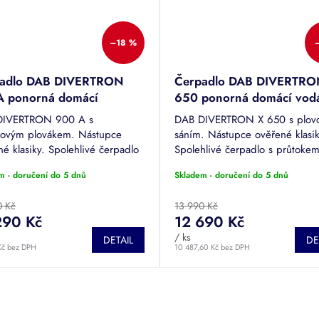
–18 %
adlo DAB DIVERTRON
Čerpadlo DAB DIVERTRO
 ponorná domácí
650 ponorná domácí vod
rna
s plovoucím sáním
DIVERTRON 900 A s
DAB DIVERTRON X 650 s plov
novým plovákem. Nástupce
sáním. Nástupce ověřené klasik
é klasiky. Spolehlivé čerpadlo
Spolehlivé čerpadlo s průtoke
tokem až 6300 litrů za hodinu a
6000 litrů za hodinu a výtlake
m - doručení do 5 dnů
Skladem - doručení do 5 dnů
em 45 metrů. Připojovací závit
metrů. Připojovací závit vnitřní 
 1"....
Součástí...
0 Kč
13 990 Kč
290 Kč
12 690 Kč
/ ks
DETAIL
DE
Kč bez DPH
10 487,60 Kč bez DPH
O
v
l