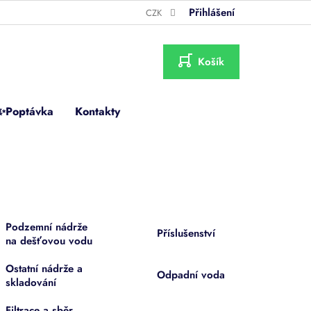
Přihlášení
CZK
NÁKUPNÍ
KOŠÍK
✨Poptávka
Kontakty
Podzemní nádrže
Příslušenství
na dešťovou vodu
Ostatní nádrže a
Odpadní voda
skladování
Filtrace a sběr