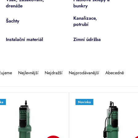
drenáže
bunkry
Kanalizace,
Šachty
potrubí
Instalační materiál
Zimní údržba
čujeme
Nejlevnější
Nejdražší
Nejprodávanější
Abecedně
ka
Novinka