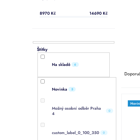
a
n
8970
Kč
14690
Kč
e
l
Ř
Na skladě
6
a
Doporu
z
e
Novinka
5
n
V
í
ý
Novin
p
Možný osobní odběr Praha
p
0
r
4
i
o
s
d
p
custom_label_0_100_350
0
u
r