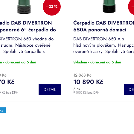
–33 %
–
adlo DAB DIVERTRON
Čerpadlo DAB DIVERTRO
ponorné 6" čerpadlo do
650A ponorná domácí
a studní
vodárna
DIVERTRON 650 vhodné do
DAB DIVERTRON 650 A s
a studní. Nástupce ověřené
hladinovým plovákem. Nástup
y. Spolehlivé čerpadlo s
ověřené klasiky. Spolehlivé čer
kem 6000 litrů za hodinu a
s průtokem až 6000 litrů za ho
m - doručení do 5 dnů
Skladem - doručení do 5 dnů
em 30 metrů. Připojovací závit
výtlakem 30 metrů. Připojovací 
 1"....
vnitřní 1"....
0 Kč
12 868 Kč
70 Kč
10 890 Kč
/ ks
DETAIL
DE
0 Kč bez DPH
9 000 Kč bez DPH
ka