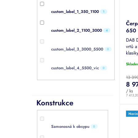
k
o
t
d
custom_label_1_350_1100
1
ů
u
Čerp
k
650 
custom_label_2_1100_3000
t
4
vrtů 
ů
DAB 
vrtů 
custom_label_3_3000_5500
0
klasik
průto
Sklade
výtlak
custom_label_4_5500_vic
0
vnitřní
13 39
8 9
/ ks
7 413,2
Konstrukce
Novin
Samonosná k obsypu
0