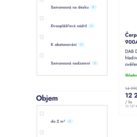
Samonosná na desku
0
Dvouplášťová nádrž
0
Čerp
900A
K obetonování
0
vodá
DAB 
hladi
Samonosná nadzemní
0
ověřen
s prů
Sklade
výtlak
vnitřní
14 99
12 
Objem
/ ks
10 157 
do 2 m³
0