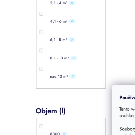
2,1 - 4 m³
0
4,1 - 6 m³
0
6,1 - 8 m³
0
8,1 - 13 m³
0
nad 13 m³
0
Použív
Objem (l)
Tento w
souhlas
Soubory
8300
0