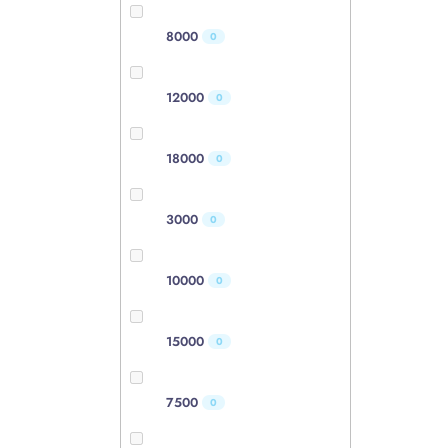
8000
0
12000
0
18000
0
3000
0
10000
0
15000
0
7500
0