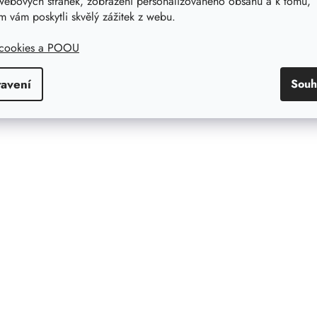
webových stránek, zobrazení personalizovaného obsahu a k tomu,
 vám poskytli skvělý zážitek z webu.
 cookies a POOU
tavení
Souh