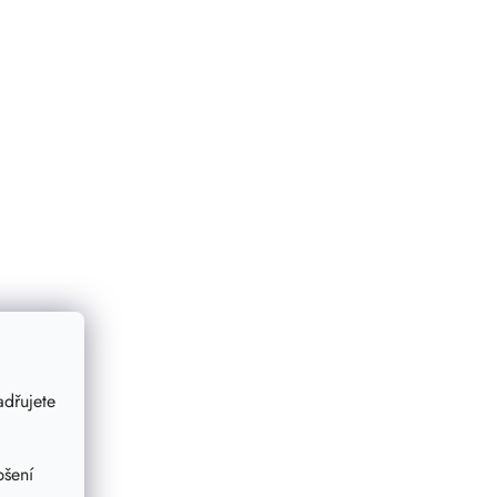
dřujete
pšení