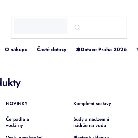
O nákupu
Časté dotazy
💲Dotace Praha 2026
dukty
NOVINKY
Kompletní sestavy
Čerpadla a
Sudy a nadzemní
vodárny
nádrže na vodu
Vsak, zasakování,
Plastové sklepy a