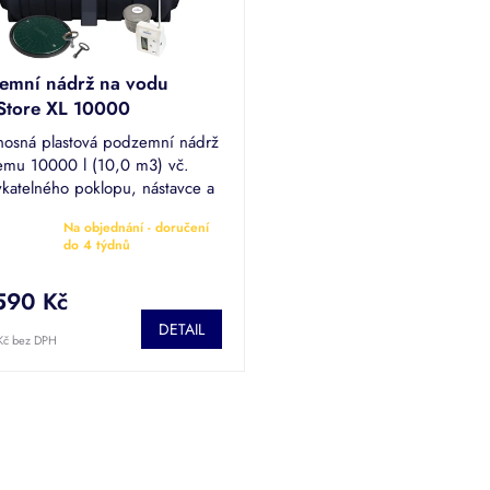
emní nádrž na vodu
Store XL 10000
osná plastová podzemní nádrž
emu 10000 l (10,0 m3) vč.
katelného poklopu, nástavce a
noměru. Jímka vhodná ke
Na objednání - doručení
ování dešťové či odpadní vody.
rné
do 4 týdnů
cení
tu
590 Kč
DETAIL
Kč bez DPH
ček.
O
v
l
á
d