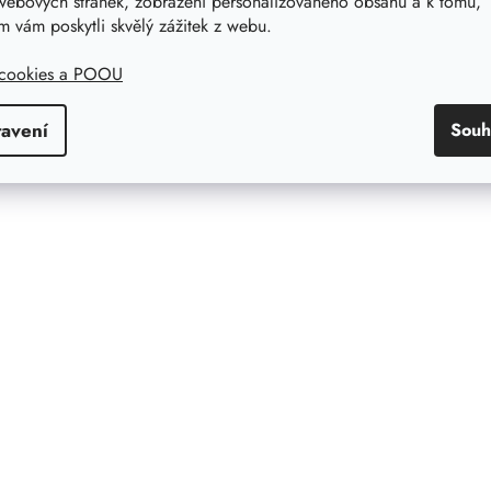
webových stránek, zobrazení personalizovaného obsahu a k tomu,
 vám poskytli skvělý zážitek z webu.
 cookies a POOU
tavení
Souh