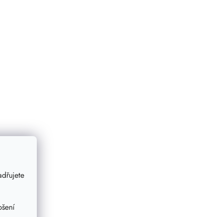
dřujete
pšení