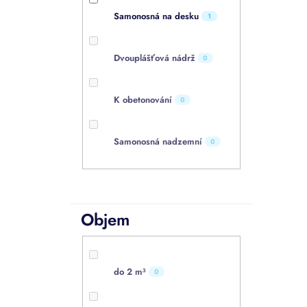
Samonosná na desku
1
Dvouplášťová nádrž
0
K obetonování
0
Samonosná nadzemní
0
Objem
do 2 m³
0