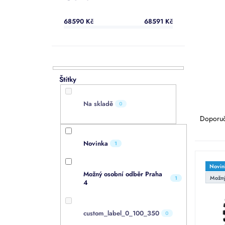
a
n
68590
Kč
68591
Kč
e
l
Ř
Na skladě
0
a
Doporu
z
e
Novinka
1
n
V
í
ý
Novin
p
Možný osobní odběr Praha
p
Možný
1
r
4
i
o
s
d
p
custom_label_0_100_350
0
u
r