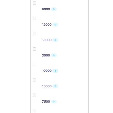
8000
0
12000
0
18000
0
3000
0
10000
1
15000
0
7500
0