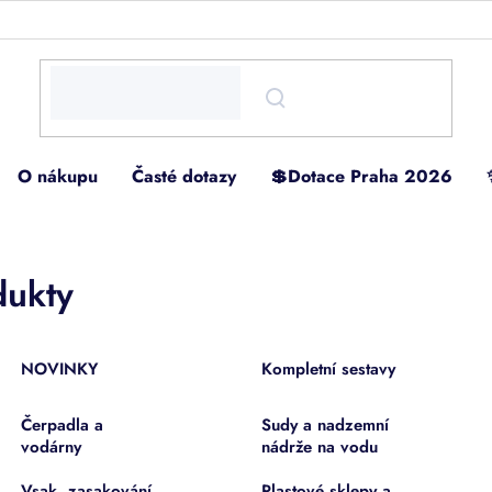
O nákupu
Časté dotazy
💲Dotace Praha 2026
dukty
NOVINKY
Kompletní sestavy
Čerpadla a
Sudy a nadzemní
vodárny
nádrže na vodu
Vsak, zasakování,
Plastové sklepy a