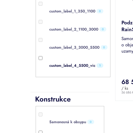
k
o
t
d
custom_label_1_350_1100
0
ů
u
Podz
k
Rain
custom_label_2_1100_3000
t
0
ů
Samon
o obj
custom_label_3_3000_5500
0
uzamy
hladi
sklad
Průmě
custom_label_4_5500_vic
1
hodno
produk
68 
je
5,0
/ ks
z
56 686 
Konstrukce
5
hvězdi
Samonosná k obsypu
0