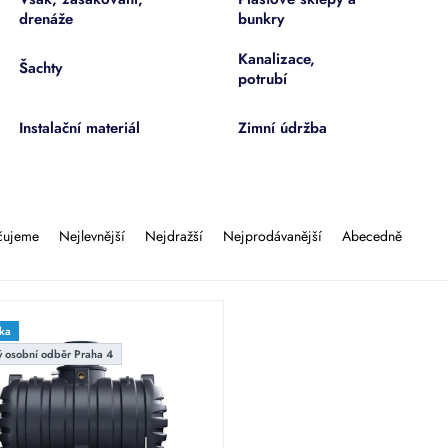
drenáže
bunkry
Kanalizace,
Šachty
potrubí
Instalační materiál
Zimní údržba
čujeme
Nejlevnější
Nejdražší
Nejprodávanější
Abecedně
ka
 osobní odběr Praha 4