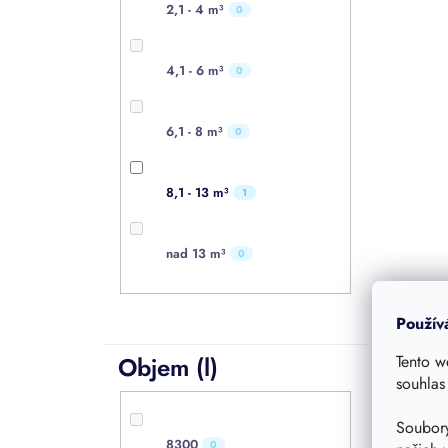
2,1 - 4 m³
0
4,1 - 6 m³
0
6,1 - 8 m³
0
8,1 - 13 m³
1
nad 13 m³
0
Použív
Objem (l)
Tento w
souhlas
Soubory
8300
0