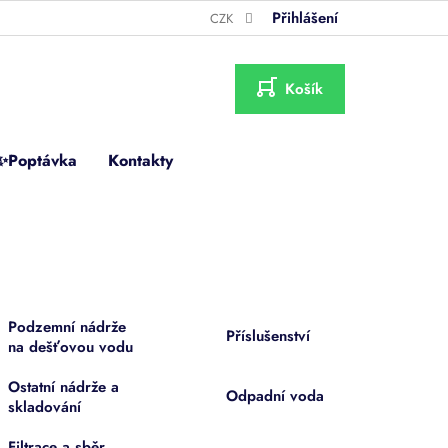
Přihlášení
CZK
NÁKUPNÍ
KOŠÍK
✨Poptávka
Kontakty
Podzemní nádrže
Příslušenství
na dešťovou vodu
Ostatní nádrže a
Odpadní voda
skladování
Filtrace a sběr