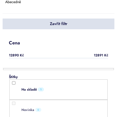
e
Abecedně
n
í
p
Zavřít filtr
r
o
d
u
Cena
k
t
12890
Kč
12891
Kč
ů
Na skladě
1
Novinka
0