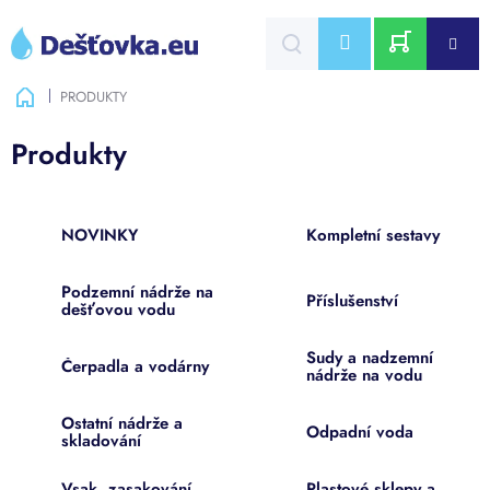
Přejít
na
CZK
obsah
NÁKUPNÍ
Domů
PRODUKTY
KOŠÍK
Produkty
NOVINKY
Kompletní sestavy
Podzemní nádrže na
Příslušenství
dešťovou vodu
Sudy a nadzemní
Čerpadla a vodárny
nádrže na vodu
Ostatní nádrže a
Odpadní voda
skladování
Vsak, zasakování,
Plastové sklepy a