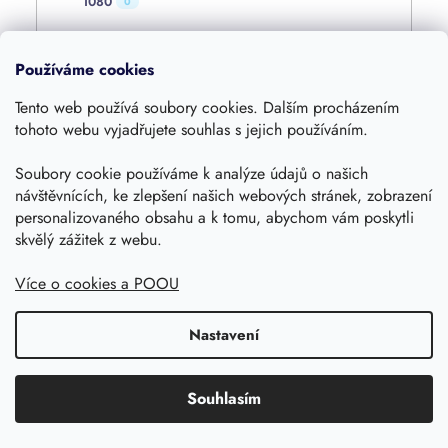
1080
0
4800
0
Používáme cookies
Tento web používá soubory cookies. Dalším procházením
4000
0
tohoto webu vyjadřujete souhlas s jejich používáním.
Soubory cookie používáme k analýze údajů o našich
1600
0
návštěvnících, ke zlepšení našich webových stránek, zobrazení
personalizovaného obsahu a k tomu, abychom vám poskytli
skvělý zážitek z webu.
360
0
Více o cookies a POOU
420
0
Nastavení
1250
0
Souhlasím
1055
0