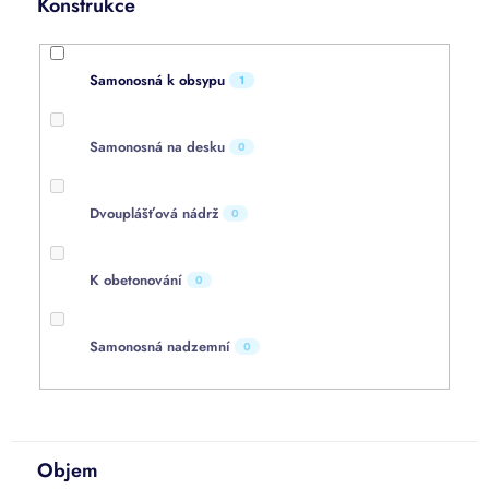
Konstrukce
Samonosná k obsypu
1
Samonosná na desku
0
Dvouplášťová nádrž
0
K obetonování
0
Samonosná nadzemní
0
Objem