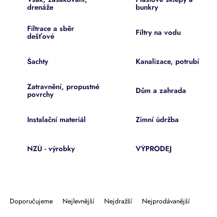
drenáže
bunkry
Filtrace a sběr
Filtry na vodu
dešťové
Šachty
Kanalizace, potrubí
Zatravnění, propustné
Dům a zahrada
povrchy
Instalační materiál
Zimní údržba
NZÚ - výrobky
VÝPRODEJ
Ř
a
Doporučujeme
Nejlevnější
Nejdražší
Nejprodávanější
z