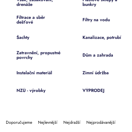
drenáže
bunkry
Filtrace a sběr
Filtry na vodu
dešťové
Šachty
Kanalizace, potrubí
Zatravnění, propustné
Dům a zahrada
povrchy
Instalační materiál
Zimní údržba
NZÚ - výrobky
VÝPRODEJ
Ř
a
Doporučujeme
Nejlevnější
Nejdražší
Nejprodávanější
z