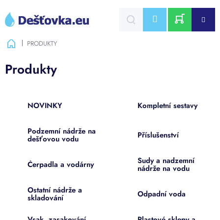
Přejít
na
CZK
obsah
NÁKUPNÍ
Domů
PRODUKTY
KOŠÍK
Produkty
NOVINKY
Kompletní sestavy
Podzemní nádrže na
Příslušenství
dešťovou vodu
Sudy a nadzemní
Čerpadla a vodárny
nádrže na vodu
Ostatní nádrže a
Odpadní voda
skladování
Vsak, zasakování,
Plastové sklepy a