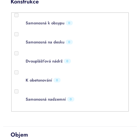
Konstrukce
Samonosná k obsypu
0
Samonosná na desku
0
Dvouplášťová nádrž
0
K obetonování
0
Samonosná nadzemní
0
Objem