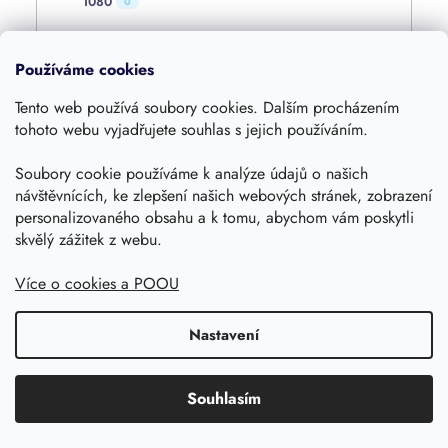
1080
0
4800
0
Používáme cookies
Tento web používá soubory cookies. Dalším procházením
4000
0
tohoto webu vyjadřujete souhlas s jejich používáním.
Soubory cookie používáme k analýze údajů o našich
1600
1
návštěvnících, ke zlepšení našich webových stránek, zobrazení
personalizovaného obsahu a k tomu, abychom vám poskytli
skvělý zážitek z webu.
360
0
Více o cookies a POOU
420
0
Nastavení
1250
0
Souhlasím
1055
0