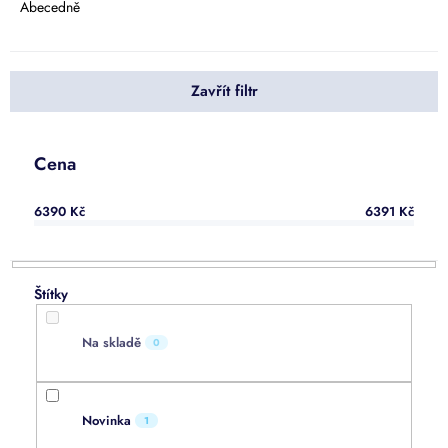
e
Abecedně
n
í
p
Zavřít filtr
r
o
d
u
Cena
k
t
6390
Kč
6391
Kč
ů
Na skladě
0
Novinka
1