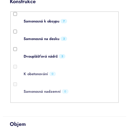
Konstrukce
Samonosná k obsypu
7
Samonosná na desku
3
Dvouplášťová nádrž
3
K obetonování
0
Samonosná nadzemní
0
Objem