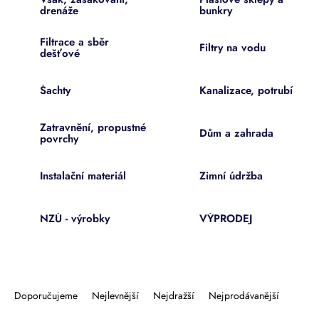
drenáže
bunkry
Filtrace a sběr
Filtry na vodu
dešťové
Šachty
Kanalizace, potrubí
Zatravnění, propustné
Dům a zahrada
povrchy
Instalační materiál
Zimní údržba
NZÚ - výrobky
VÝPRODEJ
Ř
a
Doporučujeme
Nejlevnější
Nejdražší
Nejprodávanější
z