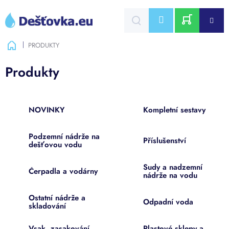
Přejít
na
CZK
obsah
NÁKUPNÍ
Domů
PRODUKTY
KOŠÍK
Produkty
NOVINKY
Kompletní sestavy
Podzemní nádrže na
Příslušenství
dešťovou vodu
Sudy a nadzemní
Čerpadla a vodárny
nádrže na vodu
Ostatní nádrže a
Odpadní voda
skladování
Vsak, zasakování,
Plastové sklepy a