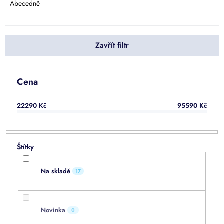
e
Abecedně
n
í
p
Zavřít filtr
r
o
d
u
Cena
k
t
22290
Kč
95590
Kč
ů
Na skladě
17
Novinka
0