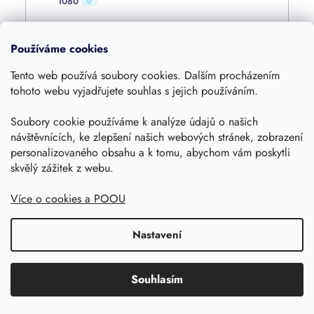
1080
0
4800
0
Používáme cookies
Tento web používá soubory cookies. Dalším procházením
4000
0
tohoto webu vyjadřujete souhlas s jejich používáním.
Soubory cookie používáme k analýze údajů o našich
1600
0
návštěvnících, ke zlepšení našich webových stránek, zobrazení
personalizovaného obsahu a k tomu, abychom vám poskytli
skvělý zážitek z webu.
360
0
Více o cookies a POOU
420
0
Nastavení
1250
0
Souhlasím
1055
0