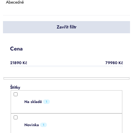
e
Abecedně
n
í
p
Zavřít filtr
r
o
d
u
Cena
k
t
21890
Kč
79980
Kč
ů
Na skladě
1
Novinka
1