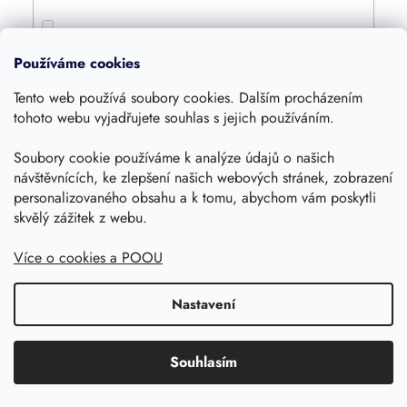
4800
0
Používáme cookies
Tento web používá soubory cookies. Dalším procházením
4000
0
tohoto webu vyjadřujete souhlas s jejich používáním.
Soubory cookie používáme k analýze údajů o našich
1600
0
návštěvnících, ke zlepšení našich webových stránek, zobrazení
personalizovaného obsahu a k tomu, abychom vám poskytli
360
skvělý zážitek z webu.
0
Více o cookies a POOU
420
0
Nastavení
1250
0
Souhlasím
1055
0