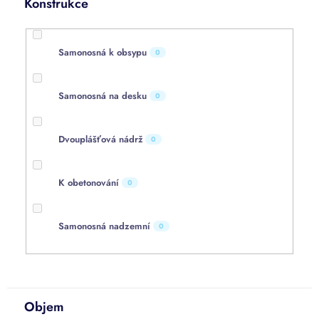
Konstrukce
Samonosná k obsypu
0
Samonosná na desku
0
Dvouplášťová nádrž
0
K obetonování
0
Samonosná nadzemní
0
Objem