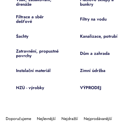
drenáže
bunkry
Filtrace a sběr
Filtry na vodu
dešťové
Šachty
Kanalizace, potrubí
Zatravnění, propustné
Dům a zahrada
povrchy
Instalační materiál
Zimní údržba
NZÚ - výrobky
VÝPRODEJ
Ř
a
Doporučujeme
Nejlevnější
Nejdražší
Nejprodávanější
z