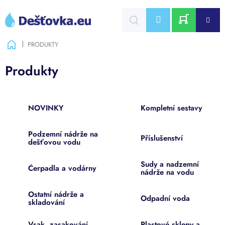
Přejít
na
CZK
obsah
NÁKUPNÍ
Domů
PRODUKTY
KOŠÍK
Produkty
NOVINKY
Kompletní sestavy
Podzemní nádrže na
Příslušenství
dešťovou vodu
Sudy a nadzemní
Čerpadla a vodárny
nádrže na vodu
Ostatní nádrže a
Odpadní voda
skladování
Vsak, zasakování,
Plastové sklepy a