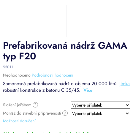
Prefabrikovaná nádrž GAMA
typ F20
95011
Průměrné
Neohodnoceno
Podrobnosti hodnocení
hodnocení
Samonosná prefabrikovaná nádrž o objemu 20 000 litrů.
Jímka
produktu
robustní konstrukce z betonu C 35/45.
je
0,0
z
Složení jeřábem
?
5
Montáž do stavební připravenosti
?
hvězdiček.
Možnosti doručení