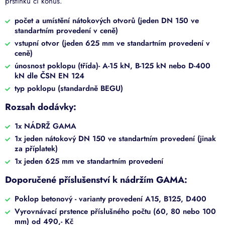
prstínků či konus.
počet a umístění nátokových otvorů (jeden DN 150 ve
standartním provedení v ceně)
vstupní otvor (jeden 625 mm ve standartním provedení v
ceně)
únosnost poklopu (třída)-
A-15 kN, B-125 kN nebo D-400
kN dle ČSN EN 124
typ poklopu (standardně BEGU)
Rozsah dodávky:
1x NÁDRŽ GAMA
1x jeden nátokový DN 150 ve standartním provedení (jinak
za příplatek)
1x jeden 625 mm ve standartním provedení
Doporučené příslušenství k nádržím GAMA:
Poklop betonový - varianty provedení A15, B125, D400
Vyrovnávací prstence příslušného počtu (60, 80 nebo 100
mm) od 490,- Kč