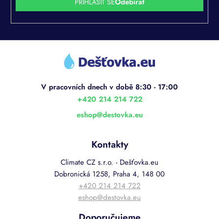
PŘIHLÁSIT SE
Z
á
p
a
t
í
+420 214 214 722
eshop
@
destovka.eu
Kontakty
Climate CZ s.r.o. - Dešťovka.eu
Dobronická 1258, Praha 4, 148 00
+420 214 214 722
eshop@destovka.eu
Doporučujeme