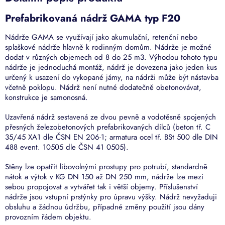
Prefabrikovaná nádrž GAMA typ F20
Nádrže GAMA se využívají jako akumulační, retenční nebo
splaškové nádrže hlavně k rodinným domům. Nádrže je možné
dodat v různých objemech od 8 do 25 m3. Výhodou tohoto typu
nádrže je jednoduchá montáž, nádrž je dovezena jako jeden kus
určený k usazení do vykopané jámy, na nádrži může být nástavba
včetně poklopu. Nádrž není nutné dodatečně obetonovávat,
konstrukce je samonosná.
Uzavřená nádrž sestavená ze dvou pevně a vodotěsně spojených
přesných železobetonových prefabrikovaných dílců (beton tř. C
35/45 XA1 dle ČSN EN 206-1; armatura ocel tř. BSt 500 dle DIN
488 event. 10505 dle ČSN 41 0505).
Stěny lze opatřit libovolnými prostupy pro potrubí, standardně
nátok a výtok v KG DN 150 až DN 250 mm, nádrže lze mezi
sebou propojovat a vytvářet tak i větší objemy. Příslušenství
nádrže jsou vstupní prstýnky pro úpravu výšky. Nádrž nevyžaduji
obsluhu a žádnou údržbu, případné změny použití jsou dány
provozním řádem objektu.