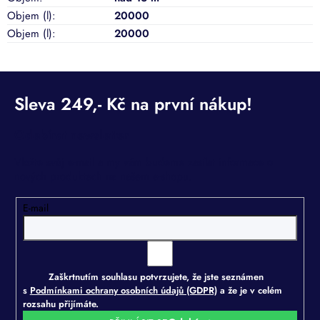
Objem (l)
:
20000
Objem (l)
:
20000
Odebírat newsletter
Vložte svůj e-mail a my vám budeme zasílat informace o
nových produktech na našem e-shopu.
E-mail
Zaškrtnutím souhlasu potvrzujete, že jste seznámen
s
Podmínkami ochrany osobních údajů (GDPR)
a že je v celém
rozsahu přijímáte.