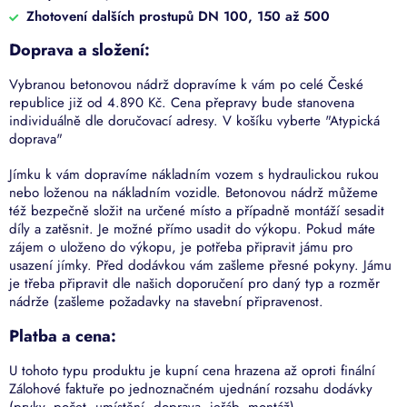
Zhotovení dalších prostupů DN 100, 150 až 500
Doprava a složení:
Vybranou betonovou nádrž dopravíme k vám po celé České
republice již od 4.890 Kč. Cena přepravy bude stanovena
individuálně dle doručovací adresy. V košíku vyberte "Atypická
doprava"
Jímku k vám dopravíme nákladním vozem s hydraulickou rukou
nebo loženou na nákladním vozidle. Betonovou nádrž můžeme
též bezpečně složit na určené místo a případně montáží sesadit
díly a zatěsnit. Je možné přímo usadit do výkopu. Pokud máte
zájem o uloženo do výkopu, je potřeba připravit jámu pro
usazení jímky. Před dodávkou vám zašleme přesné pokyny. Jámu
je třeba připravit dle našich doporučení pro daný typ a rozměr
nádrže (zašleme požadavky na stavební připravenost.
Platba a cena:
U tohoto typu produktu je kupní cena hrazena až oproti finální
Zálohové faktuře po jednoznačném ujednání rozsahu dodávky