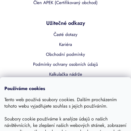
Člen APEK (Certifikovaný obchod)
Užitečné odkazy
Časté dotazy
Kariéra
Obchodní podmínky
Podmínky ochrany osobních údajů
Kalkulačka nádrže
Dotace 50% z NZÚ
Používáme cookies
Boost by Pipdrive
Tento web používá soubory cookies. Dalším procházením
Kontakty
tohoto webu vyjadřujete souhlas s jejich používáním.
Soubory cookie používáme k analýze údajů o našich
Sledujte nás
návštěvnících, ke zlepšení našich webových stránek, zobrazení