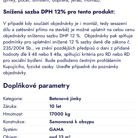
(prvky, počet, umístění, doprava, jeřáb, montáž).
Snížená sazba DPH 12% pro tento produkt:
V případě kdy součástí objednávky je i montáž, tedy sesazení
dílu a zatěsnění přímo na stavbě) je možné uplatnit na celou cenu
objednávky sníženou sazbu DHP 12 %. Objednávky pak splňuje
podmínky pro uplatnění snížené 12 % sazby daně dle zákona č.
235/2004 Sb., ve znění pozdějších předpisů o dani z přidané
hodnoty dle § 48 nebo § 48a, splňující kritéria pro RD nebo RD
pro sociální bydlení. Bude podloženo čestným prohlášením
Kupujícího, fyzické osoby. Uveďte případně do poznámky
objednávky.
Doplňkové parametry
Kategorie
:
Betonové jímky
Záruka
:
10 let
Hmotnost
:
17000 kg
Konstrukce
:
Samonosná k obsypu
Systém
:
GAMA
Objem
:
nad 13 m³