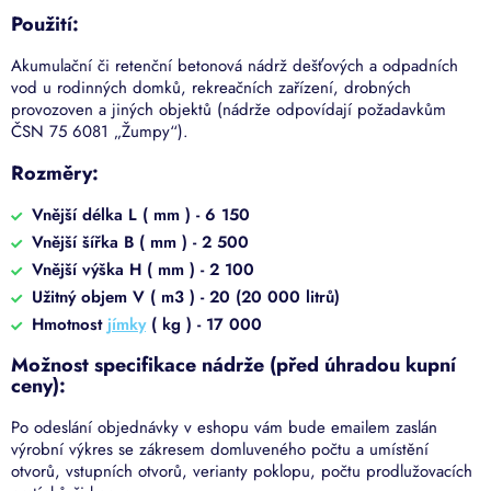
Použití:
Akumulační či retenční betonová nádrž dešťových a odpadních
vod u rodinných domků, rekreačních zařízení, drobných
provozoven a jiných objektů (nádrže odpovídají požadavkům
ČSN 75 6081 „Žumpy“).
Rozměry:
Vnější délka L ( mm ) - 6 150
Vnější šířka B ( mm ) - 2 500
Vnější výška H ( mm ) - 2 100
Užitný objem V ( m3 ) - 20 (20 000 litrů)
Hmotnost
jímky
( kg ) - 17 000
Možnost specifikace nádrže (před úhradou kupní
ceny):
Po odeslání objednávky v eshopu vám bude emailem zaslán
výrobní výkres se zákresem domluveného počtu a umístění
otvorů, vstupních otvorů, verianty poklopu, počtu prodlužovacích