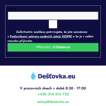
E-mail
Zaškrtnutím souhlasu potvrzujete, že jste seznámen
s
Podmínkami ochrany osobních údajů (GDPR)
a že je v celém
rozsahu přijímáte.
PŘIHLÁSIT SE
Z
á
p
a
t
í
+420 214 214 722
eshop
@
destovka.eu