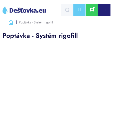
Přejít
na
CZK
obsah
NÁKUPNÍ
Domů
Poptávka - Systém rigofill
KOŠÍK
Poptávka - Systém rigofill