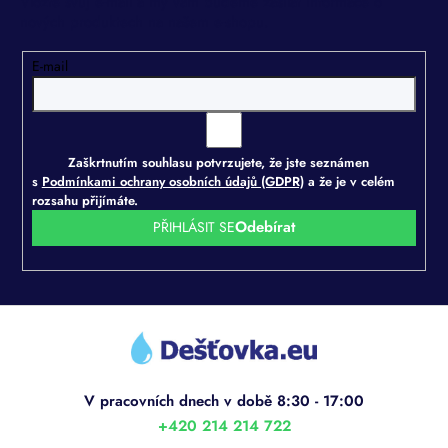
Vložte svůj e-mail a my vám budeme zasílat informace o
nových produktech na našem e-shopu.
E-mail
Zaškrtnutím souhlasu potvrzujete, že jste seznámen
s
Podmínkami ochrany osobních údajů (GDPR)
a že je v celém
rozsahu přijímáte.
PŘIHLÁSIT SE
Z
á
p
a
t
í
+420 214 214 722