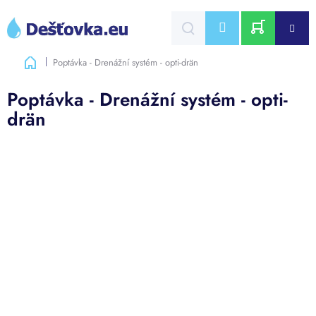
Přejít
na
CZK
obsah
NÁKUPNÍ
Domů
Poptávka - Drenážní systém - opti-drän
KOŠÍK
Poptávka - Drenážní systém - opti-
drän