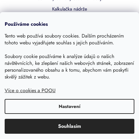
Kalkulačka nádrže
Dotace 50% z NZÚ
Používáme cookies
Boost by Pipdrive
Tento web používá soubory cookies. Dalším procházením
Kontakty
tohoto webu vyjadřujete souhlas s jejich používáním.
Soubory cookie používáme k analýze údajů o našich
Sledujte nás
návštěvnících, ke zlepšení našich webových stránek, zobrazení
personalizovaného obsahu a k tomu, abychom vám poskytli
skvělý zážitek z webu.
Více o cookies a POOU
Nastavení
Copyright 2026, Dešťovka.eu
Shoptet
Souhlasím