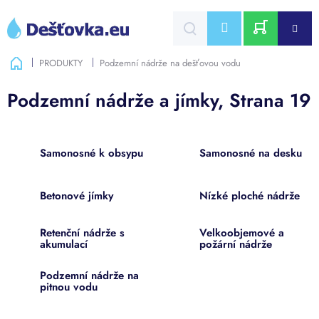
Přejít
na
CZK
obsah
NÁKUPNÍ
Domů
PRODUKTY
Podzemní nádrže na dešťovou vodu
KOŠÍK
Podzemní nádrže a jímky
, Strana 19
Samonosné k obsypu
Samonosné na desku
Betonové jímky
Nízké ploché nádrže
Retenční nádrže s
Velkoobjemové a
akumulací
požární nádrže
Podzemní nádrže na
pitnou vodu