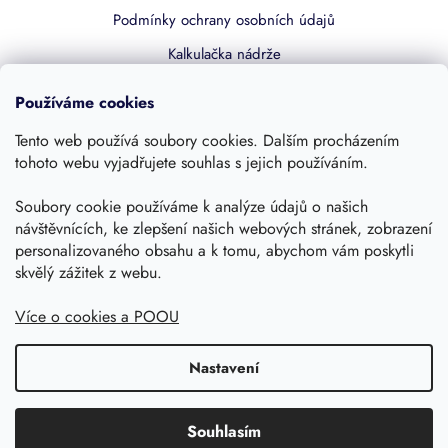
Podmínky ochrany osobních údajů
Kalkulačka nádrže
Dotace 50% z NZÚ
Používáme cookies
Boost by Pipdrive
Tento web používá soubory cookies. Dalším procházením
Kontakty
tohoto webu vyjadřujete souhlas s jejich používáním.
Soubory cookie používáme k analýze údajů o našich
Sledujte nás
návštěvnících, ke zlepšení našich webových stránek, zobrazení
personalizovaného obsahu a k tomu, abychom vám poskytli
skvělý zážitek z webu.
Více o cookies a POOU
Nastavení
Copyright 2026, Dešťovka.eu
Shoptet
Souhlasím