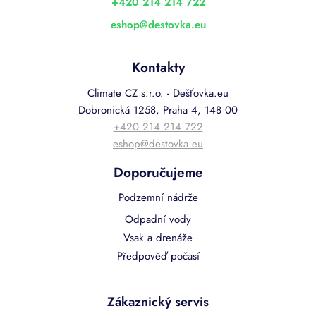
í
+420 214 214 722
eshop
@
destovka.eu
Kontakty
Climate CZ s.r.o. - Dešťovka.eu
Dobronická 1258, Praha 4, 148 00
+420 214 214 722
eshop@destovka.eu
Doporučujeme
Podzemní nádrže
Odpadní vody
Vsak a drenáže
Předpověď počasí
Zákaznický servis