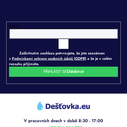
Vložte svůj e-mail a my vám budeme zasílat informace o
nových produktech na našem e-shopu.
E-mail
Zaškrtnutím souhlasu potvrzujete, že jste seznámen
s
Podmínkami ochrany osobních údajů (GDPR)
a že je v celém
rozsahu přijímáte.
PŘIHLÁSIT SE
Z
á
p
a
t