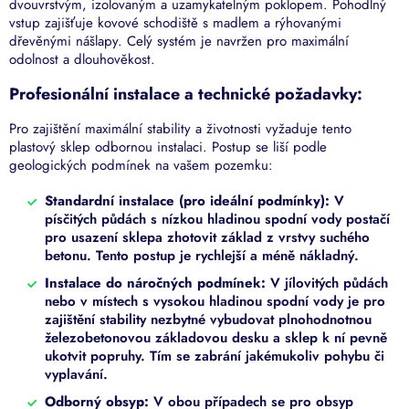
dvouvrstvým, izolovaným a uzamykatelným poklopem. Pohodlný
vstup zajišťuje kovové schodiště s madlem a rýhovanými
dřevěnými nášlapy. Celý systém je navržen pro maximální
odolnost a dlouhověkost.
Profesionální instalace a technické požadavky:
Pro zajištění maximální stability a životnosti vyžaduje tento
plastový sklep odbornou instalaci. Postup se liší podle
geologických podmínek na vašem pozemku:
Standardní instalace (pro ideální podmínky):
V
písčitých půdách s nízkou hladinou spodní vody postačí
pro usazení sklepa zhotovit základ z vrstvy suchého
betonu. Tento postup je rychlejší a méně nákladný.
Instalace do náročných podmínek:
V jílovitých půdách
nebo v místech s vysokou hladinou spodní vody je pro
zajištění stability nezbytné vybudovat plnohodnotnou
železobetonovou základovou desku a sklep k ní pevně
ukotvit popruhy. Tím se zabrání jakémukoliv pohybu či
vyplavání.
Odborný obsyp:
V obou případech se pro obsyp