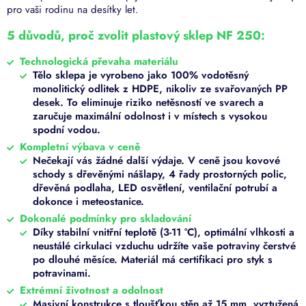
pro vaši rodinu na desítky let.
5 důvodů, proč zvolit plastový sklep NF 250:
Technologická převaha materiálu
Tělo sklepa je vyrobeno jako 100% vodotěsný
monolitický odlitek z HDPE, nikoliv ze svařovaných PP
desek. To eliminuje riziko netěsností ve svarech a
zaručuje maximální odolnost i v místech s vysokou
spodní vodou.
Kompletní výbava v ceně
Nečekají vás žádné další výdaje. V ceně jsou kovové
schody s dřevěnými nášlapy, 4 řady prostorných polic,
dřevěná podlaha, LED osvětlení, ventilační potrubí a
dokonce i meteostanice.
Dokonalé podmínky pro skladování
Díky stabilní vnitřní teplotě (3-11 °C), optimální vlhkosti a
neustálé cirkulaci vzduchu udržíte vaše potraviny čerstvé
po dlouhé měsíce. Materiál má certifikaci pro styk s
potravinami.
Extrémní životnost a odolnost
Masivní konstrukce s tloušťkou stěn až 15 mm, vyztužená