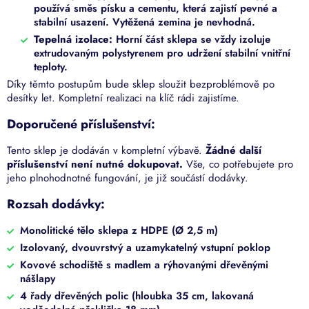
používá směs písku a cementu, která zajistí pevné a
stabilní usazení. Vytěžená zemina je nevhodná.
Tepelná izolace:
Horní část sklepa se vždy izoluje
extrudovaným polystyrenem pro udržení stabilní vnitřní
teploty.
Díky těmto postupům bude sklep sloužit bezproblémově po
desítky let. Kompletní realizaci na klíč rádi zajistíme.
Doporučené příslušenství:
Tento sklep je dodáván v kompletní výbavě.
Žádné další
příslušenství není nutné dokupovat.
Vše, co potřebujete pro
jeho plnohodnotné fungování, je již součástí dodávky.
Rozsah dodávky:
Monolitické tělo sklepa z HDPE (Ø 2,5 m)
Izolovaný, dvouvrstvý a uzamykatelný vstupní poklop
Kovové schodiště s madlem a rýhovanými dřevěnými
nášlapy
4 řady dřevěných polic (hloubka 35 cm, lakovaná