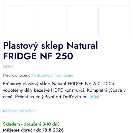
Plastový sklep Natural
FRIDGE NF 250
23782
Průměrné
Neohodnoceno
Podrobnosti hodnocení
hodnocení
Prémiový plastový sklep Natural FRIDGE NF 250. 100%
produktu
vodotěsný díky bezešvé HDPE konstrukci. Kompletní výbava v
je
ceně. Řešení na celý život od Dešťovka.eu.
0,0
z
5
Možnosti doručení
hvězdiček.
Skladem - doručení 3-10 dnů
18.8.2026