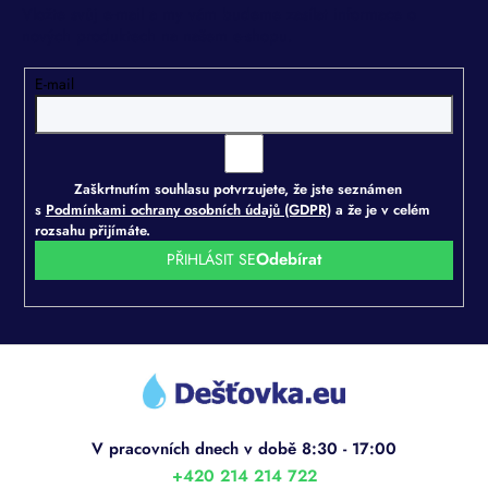
Vložte svůj e-mail a my vám budeme zasílat informace o
nových produktech na našem e-shopu.
E-mail
Zaškrtnutím souhlasu potvrzujete, že jste seznámen
s
Podmínkami ochrany osobních údajů (GDPR)
a že je v celém
rozsahu přijímáte.
PŘIHLÁSIT SE
Z
á
p
a
t
í
+420 214 214 722