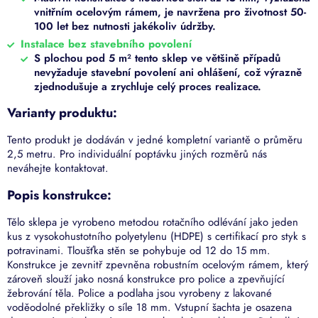
vnitřním ocelovým rámem, je navržena pro životnost 50-
100 let bez nutnosti jakékoliv údržby.
Instalace bez stavebního povolení
S plochou pod 5 m² tento sklep ve většině případů
nevyžaduje stavební povolení ani ohlášení, což výrazně
zjednodušuje a zrychluje celý proces realizace.
Varianty produktu:
Tento produkt je dodáván v jedné kompletní variantě o průměru
2,5 metru. Pro individuální poptávku jiných rozměrů nás
neváhejte kontaktovat.
Popis konstrukce:
Tělo sklepa je vyrobeno metodou rotačního odlévání jako jeden
kus z vysokohustotního polyetylenu (HDPE) s certifikací pro styk s
potravinami. Tloušťka stěn se pohybuje od 12 do 15 mm.
Konstrukce je zevnitř zpevněna robustním ocelovým rámem, který
zároveň slouží jako nosná konstrukce pro police a zpevňující
žebrování těla. Police a podlaha jsou vyrobeny z lakované
voděodolné překližky o síle 18 mm. Vstupní šachta je osazena