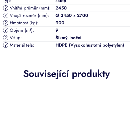
Typ
:
sklep
Vnitřní průměr (mm)
:
2450
?
Vnější rozměr (mm)
:
Ø 2450 x 2700
?
Hmotnost (kg)
:
900
?
Objem (m³)
:
9
?
Vstup
:
Šikmý, boční
?
Materiál těla
:
HDPE (Vysokohustotní polyetylen)
?
Související produkty