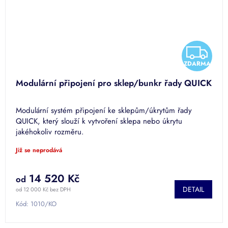
Z
Z
ZDARMA
D
D
Modulární připojení pro sklep/bunkr řady QUICK
A
A
Modulární systém připojení ke sklepům/úkrytům řady
R
R
QUICK, který slouží k vytvoření sklepa nebo úkrytu
jakéhokoliv rozměru.
M
M
Již se neprodává
A
A
14 520 Kč
od
DETAIL
od 12 000 Kč bez DPH
Kód:
1010/KO