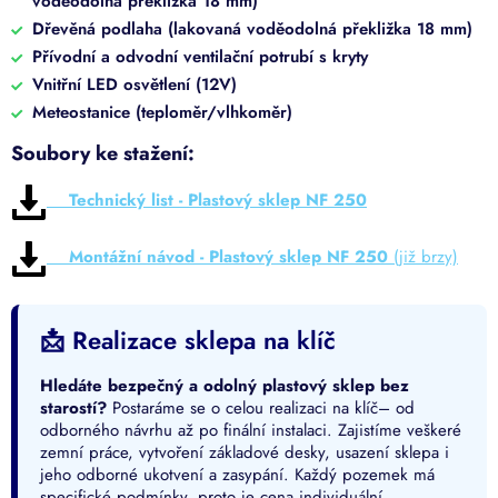
voděodolná překližka 18 mm)
Dřevěná podlaha (lakovaná voděodolná překližka 18 mm)
Přívodní a odvodní ventilační potrubí s kryty
Vnitřní LED osvětlení (12V)
Meteostanice (teploměr/vlhkoměr)
Soubory ke stažení:
Technický list - Plastový sklep NF 250
Montážní návod - Plastový sklep NF 250
(již brzy)
📩 Realizace sklepa na klíč
Hledáte bezpečný a odolný plastový sklep bez
starostí?
Postaráme se o celou realizaci na klíč– od
odborného návrhu až po finální instalaci. Zajistíme veškeré
zemní práce, vytvoření základové desky, usazení sklepa i
jeho odborné ukotvení a zasypání. Každý pozemek má
specifické podmínky, proto je cena individuální.