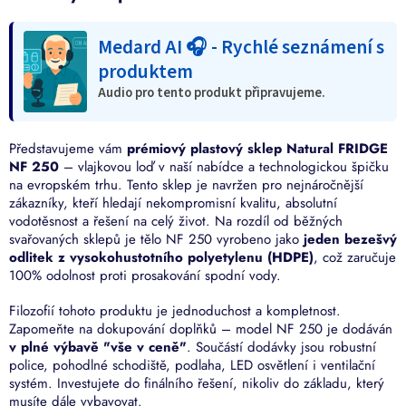
Medard AI 🎧 - Rychlé seznámení s
produktem
Audio pro tento produkt připravujeme.
Představujeme vám
prémiový plastový sklep Natural FRIDGE
NF 250
– vlajkovou loď v naší nabídce a technologickou špičku
na evropském trhu. Tento sklep je navržen pro nejnáročnější
zákazníky, kteří hledají nekompromisní kvalitu, absolutní
vodotěsnost a řešení na celý život. Na rozdíl od běžných
svařovaných sklepů je tělo NF 250 vyrobeno jako
jeden bezešvý
odlitek z vysokohustotního polyetylenu (HDPE)
, což zaručuje
100% odolnost proti prosakování spodní vody.
Filozofií tohoto produktu je jednoduchost a kompletnost.
Zapomeňte na dokupování doplňků – model NF 250 je dodáván
v plné výbavě "vše v ceně"
. Součástí dodávky jsou robustní
police, pohodlné schodiště, podlaha, LED osvětlení i ventilační
systém. Investujete do finálního řešení, nikoliv do základu, který
musíte dále vybavovat.