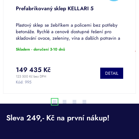
D
D
4
Prefabrikovaný sklep KELLARI 5
V
A
A
Q
K
Plastový sklep se žebříkem a policemi bez potřeby
V
R
R
p
betonáže. Rychlé a cenově dostupné řešení pro
ř
skladování ovoce, zeleniny, vína a dalších potravin a
V
M
M
nápojů. Vyrobeno z...
Skladem - doručení 3-10 dnů
J
A
A
149 435 Kč
1
DETAIL
123 500 Kč bez DPH
13
Kód:
995
K
Odebírat newsletter