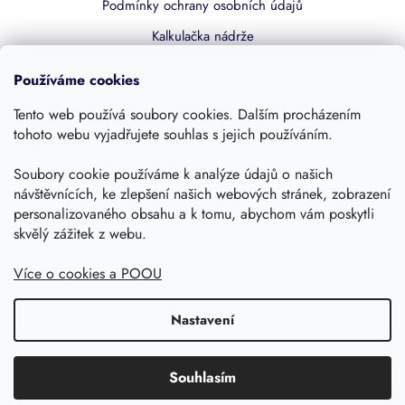
Podmínky ochrany osobních údajů
Kalkulačka nádrže
Dotace 50% z NZÚ
Používáme cookies
Boost by Pipdrive
Tento web používá soubory cookies. Dalším procházením
Kontakty
tohoto webu vyjadřujete souhlas s jejich používáním.
Soubory cookie používáme k analýze údajů o našich
Sledujte nás
návštěvnících, ke zlepšení našich webových stránek, zobrazení
personalizovaného obsahu a k tomu, abychom vám poskytli
skvělý zážitek z webu.
Více o cookies a POOU
Nastavení
Copyright 2026, Dešťovka.eu
Shoptet
Souhlasím