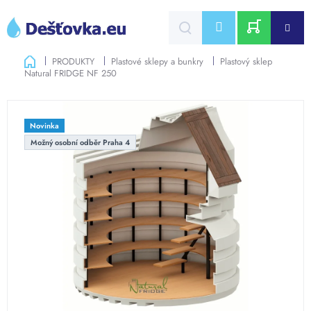
Přejít
na
CZK
obsah
NÁKUPNÍ
Domů
PRODUKTY
Plastové sklepy a bunkry
Plastový sklep
Natural FRIDGE NF 250
KOŠÍK
Novinka
Možný osobní odběr Praha 4