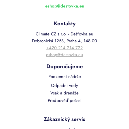
eshop
@
destovka.eu
Kontakty
Climate CZ s.r.o. - Dešťovka.eu
Dobronická 1258, Praha 4, 148 00
+420 214 214 722
eshop@destovka.eu
Doporučujeme
Podzemní nádrže
Odpadní vody
Vsak a drenáže
Předpověď počasí
Zákaznický servis