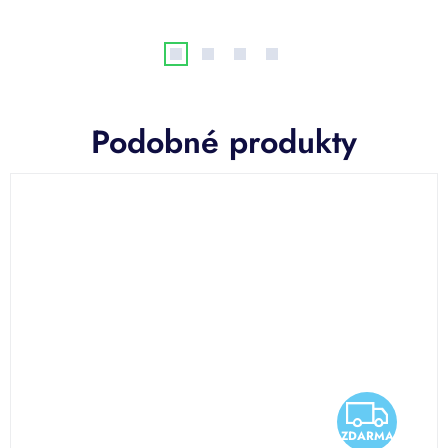
Podobné produkty
Z
Z
A
ZDARMA