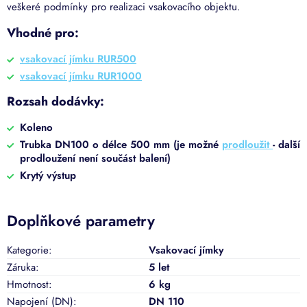
veškeré podmínky pro realizaci vsakovacího objektu.
Vhodné pro:
vsakovací jímku RUR500
vsakovací jímku RUR1000
Rozsah dodávky:
Koleno
Trubka DN100 o délce 500 mm (je možné
prodloužit
- další
prodloužení není součást balení)
Krytý výstup
Doplňkové parametry
Kategorie
:
Vsakovací jímky
Záruka
:
5 let
Hmotnost
:
6 kg
Napojení (DN)
:
DN 110