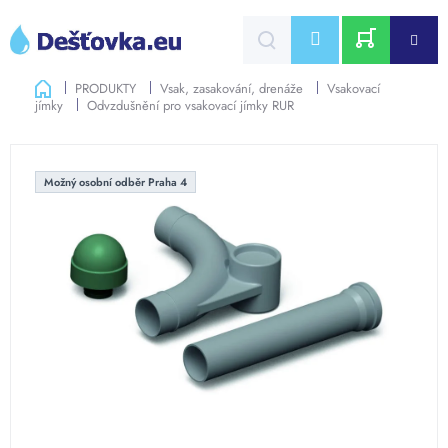
Přejít
na
CZK
obsah
NÁKUPNÍ
Domů
PRODUKTY
Vsak, zasakování, drenáže
Vsakovací
jímky
Odvzdušnění pro vsakovací jímky RUR
KOŠÍK
Možný osobní odběr Praha 4