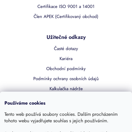
Certifikace ISO 9001 a 14001
Člen APEK (Certifikovaný obchod)
Užitečné odkazy
Časté dotazy
Kariéra
Obchodní podmínky
Podmínky ochrany osobních údajů
Kalkulačka nádrže
Dotace 50% z NZÚ
Používáme cookies
Boost by Pipdrive
Tento web používá soubory cookies. Dalším procházením
Kontakty
tohoto webu vyjadřujete souhlas s jejich používáním.