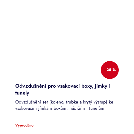
–25 %
Odvzdušnění pro vsakovací boxy, jímky i
V
tunely
Odvzdušnění set (koleno, trubka a krytý výstup) ke
V
vsakovacím jímkám boxům, nádržím i tunelům.
7
j
Vyprodáno
S