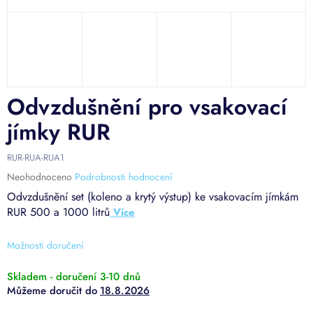
Odvzdušnění pro vsakovací
jímky RUR
RUR-RUA-RUA1
Průměrné
Neohodnoceno
Podrobnosti hodnocení
hodnocení
Odvzdušnění set (koleno a krytý výstup) ke vsakovacím jímkám
produktu
RUR 500 a 1000 litrů
je
0,0
z
Možnosti doručení
5
hvězdiček.
Skladem - doručení 3-10 dnů
18.8.2026