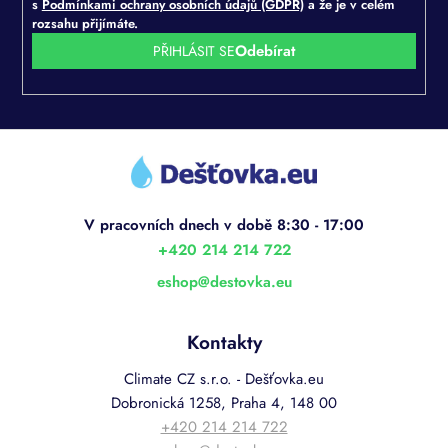
s
Podmínkami ochrany osobních údajů (GDPR)
a že je v celém
rozsahu přijímáte.
PŘIHLÁSIT SE
Z
á
p
a
t
í
+420 214 214 722
eshop
@
destovka.eu
Kontakty
Climate CZ s.r.o. - Dešťovka.eu
Dobronická 1258, Praha 4, 148 00
+420 214 214 722