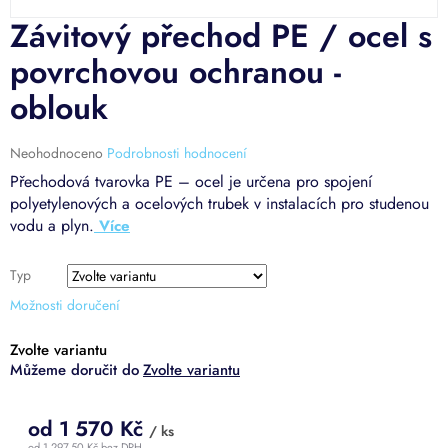
Závitový přechod PE / ocel s
povrchovou ochranou -
oblouk
Průměrné
Neohodnoceno
Podrobnosti hodnocení
hodnocení
Přechodová tvarovka PE – ocel je určena pro spojení
produktu
polyetylenových a ocelových trubek v instalacích pro studenou
je
vodu a plyn.
0,0
z
5
Typ
hvězdiček.
Možnosti doručení
Zvolte variantu
Zvolte variantu
od
1 570 Kč
/ ks
od
1 297,50 Kč
bez DPH