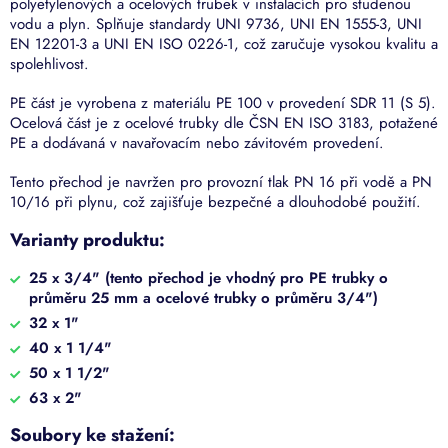
polyetylenových a ocelových trubek v instalacích pro studenou
vodu a plyn. Splňuje standardy UNI 9736, UNI EN 1555-3, UNI
EN 12201-3 a UNI EN ISO 0226-1, což zaručuje vysokou kvalitu a
spolehlivost.
PE část je vyrobena z materiálu PE 100 v provedení SDR 11 (S 5).
Ocelová část je z ocelové trubky dle ČSN EN ISO 3183, potažené
PE a dodávaná v navařovacím nebo závitovém provedení.
Tento přechod je navržen pro provozní tlak PN 16 při vodě a PN
10/16 při plynu, což zajišťuje bezpečné a dlouhodobé použití.
Varianty produktu:
25 x 3/4" (tento přechod je vhodný pro PE trubky o
průměru 25 mm a ocelové trubky o průměru 3/4")
32 x 1"
40 x 1 1/4"
50 x 1 1/2"
63 x 2"
Soubory ke stažení: