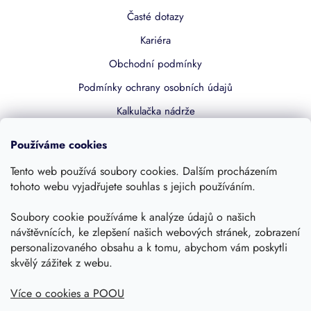
Časté dotazy
Kariéra
Obchodní podmínky
Podmínky ochrany osobních údajů
Kalkulačka nádrže
Dotace 50% z NZÚ
Používáme cookies
Boost by Pipdrive
Tento web používá soubory cookies. Dalším procházením
Kontakty
tohoto webu vyjadřujete souhlas s jejich používáním.
Sledujte nás
Soubory cookie používáme k analýze údajů o našich
návštěvnících, ke zlepšení našich webových stránek, zobrazení
personalizovaného obsahu a k tomu, abychom vám poskytli
skvělý zážitek z webu.
Více o cookies a POOU