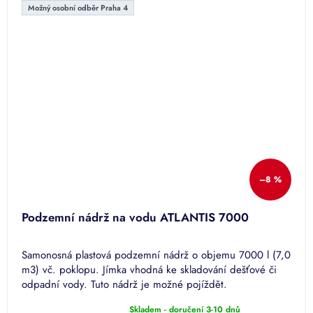
Možný osobní odběr Praha 4
–8 %
Podzemní nádrž na vodu ATLANTIS 7000
Samonosná plastová podzemní nádrž o objemu 7000 l (7,0
m3) vč. poklopu. Jímka vhodná ke skladování dešťové či
odpadní vody. Tuto nádrž je možné pojíždět.
Skladem - doručení 3-10 dnů
Průměrné