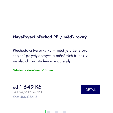
Navařovací přechod PE / měď - rovný
N
o
ní
Přechodová tvarovka PE – měď je určena pro
P
o
spojení polyetylenových a měděných trubek v
p
instalacích pro studenou vodu a plyn.
s
Skladem - doručení 3-10 dnů
S
1 649 Kč
od
o
DETAIL
od 1 362,80 Kč bez DPH
od
Kód:
400.032.18
K