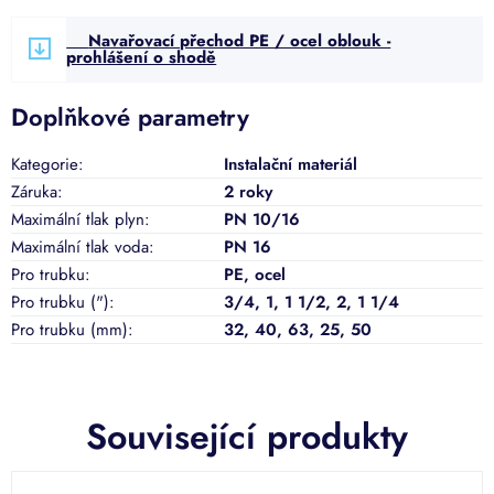
Navařovací přechod PE / ocel oblouk -
prohlášení o shodě
Doplňkové parametry
Kategorie
:
Instalační materiál
Záruka
:
2 roky
Maximální tlak plyn
:
PN 10/16
Maximální tlak voda
:
PN 16
Pro trubku
:
PE, ocel
Pro trubku (")
:
3/4, 1, 1 1/2, 2, 1 1/4
Pro trubku (mm)
:
32, 40, 63, 25, 50
Související produkty