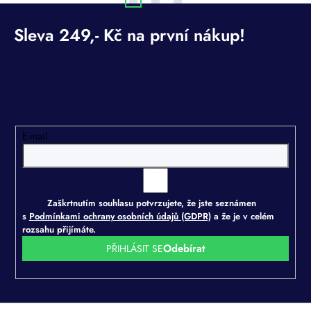
Odebírat newsletter
Vložte svůj e-mail a my vám budeme zasílat informace o
nových produktech na našem e-shopu.
E-mail
Zaškrtnutím souhlasu potvrzujete, že jste seznámen
s
Podmínkami ochrany osobních údajů (GDPR)
a že je v celém
rozsahu přijímáte.
PŘIHLÁSIT SE
Z