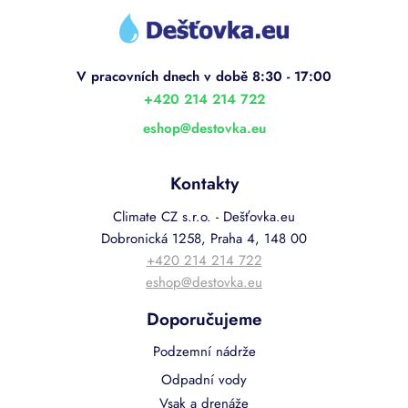
á
p
a
t
í
+420 214 214 722
eshop
@
destovka.eu
Kontakty
Climate CZ s.r.o. - Dešťovka.eu
Dobronická 1258, Praha 4, 148 00
+420 214 214 722
eshop@destovka.eu
Doporučujeme
Podzemní nádrže
Odpadní vody
Vsak a drenáže