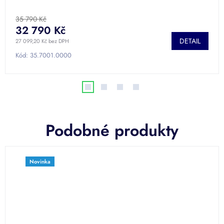
hodnocení
produktu
35 790 Kč
je
32 790 Kč
4,7
DETAIL
27 099,20 Kč bez DPH
z
5
Kód:
35.7001.0000
hvězdiček.
Podobné produkty
Novinka