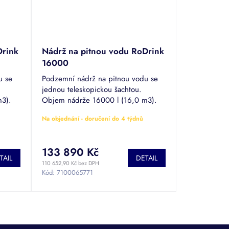
Drink
Nádrž na pitnou vodu RoDrink
16000
u se
Podzemní nádrž na pitnou vodu se
jednou teleskopickou šachtou.
m3).
Objem nádrže 16000 l (16,0 m3).
é vody
Certifikace pro skladování pitné vody
Na objednání - doručení do 4 týdnů
REG2-0004-04-ZGPro1-2731.
133 890 Kč
TAIL
DETAIL
110 652,90 Kč bez DPH
Kód:
7100065771