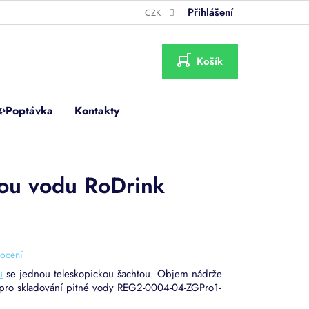
Přihlášení
CZK
NÁKUPNÍ
KOŠÍK
✨Poptávka
Kontakty
nou vodu RoDrink
ocení
u
se jednou teleskopickou šachtou. Objem nádrže
e pro skladování pitné vody REG2-0004-04-ZGPro1-