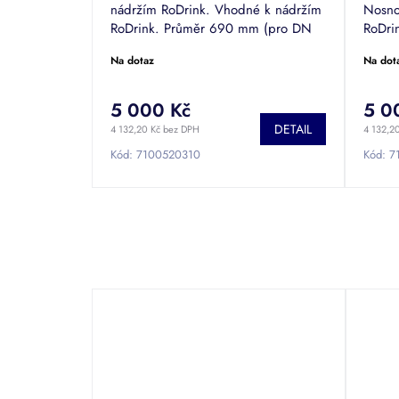
nádržím RoDrink. Vhodné k nádržím
Nosno
RoDrink. Průměr 690 mm (pro DN
RoDri
600).
600).
Na dotaz
Na dot
5 000 Kč
5 0
DETAIL
4 132,20 Kč bez DPH
4 132,2
Kód:
7100520310
Kód:
7