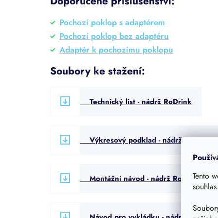
Doporučené příslušenství:
Pochozí poklop s adaptérem
Pochozí poklop bez adaptéru
Adaptér k pochozímu poklopu
Soubory ke stažení:
Technický list - nádrž RoDrink
Výkresový podklad - nádrž RoDrink
Použív
Tento w
Montážní návod - nádrž RoDrink
souhlas
Soubory
Návod pro vykládku - nádrž RoDrink