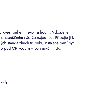
i provést během několika hodin. Vykopejte
 s napuštěním nádrže najednou. Připojte ji k
ch standardních trubek). Instalace musí být
te pod QR kódem v technickém listu.
 vody