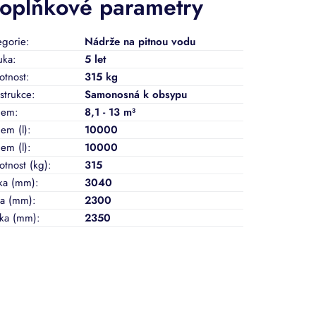
oplňkové parametry
egorie
:
Nádrže na pitnou vodu
uka
:
5 let
tnost
:
315 kg
strukce
:
Samonosná k obsypu
jem
:
8,1 - 13 m³
em (l)
:
10000
em (l)
:
10000
tnost (kg)
:
315
ka (mm)
:
3040
ka (mm)
:
2300
ka (mm)
:
2350