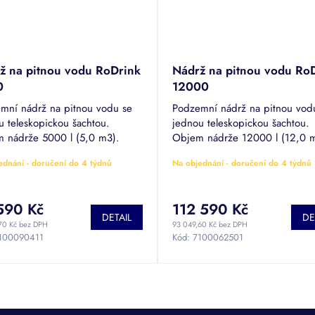
ž na pitnou vodu RoDrink
Nádrž na pitnou vodu Ro
0
12000
mní nádrž na pitnou vodu se
Podzemní nádrž na pitnou vod
u teleskopickou šachtou.
jednou teleskopickou šachtou.
 nádrže 5000 l (5,0 m3).
Objem nádrže 12000 l (12,0 
ikace pro skladování pitné vody
Certifikace pro skladování pitn
ednání - doručení do 4 týdnů
Na objednání - doručení do 4 týdnů
0004-04-ZGPro1-2731.
REG2-0004-04-ZGPro1-2731.
590 Kč
112 590 Kč
DETAIL
DE
70 Kč bez DPH
93 049,60 Kč bez DPH
100090411
Kód:
7100062501