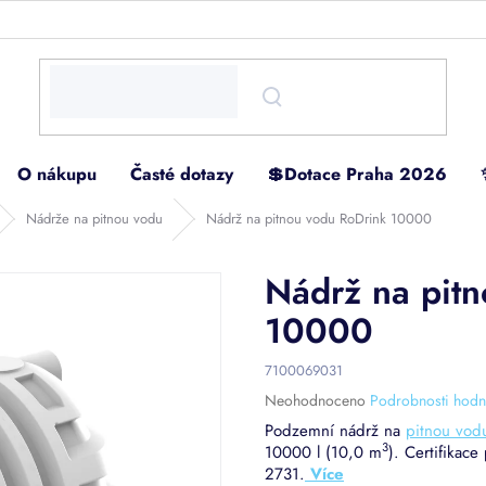
O nákupu
Časté dotazy
💲Dotace Praha 2026
Nádrže na pitnou vodu
Nádrž na pitnou vodu RoDrink 10000
Nádrž na pit
10000
7100069031
Průměrné
Neohodnoceno
Podrobnosti hodn
hodnocení
Podzemní nádrž na
pitnou vod
produktu
3
10000 l (10,0 m
). Certifikac
je
2731.
0,0