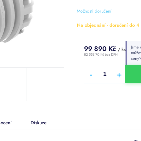
z
5
Možnosti doručení
hvězdiček.
Na objednání - doručení do 4 
99 890 Kč
Jsme 
/ ks
můžet
82 553,70 Kč bez DPH
ceny
Měrná
cena:
ocení
Diskuze