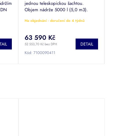
ádržím
jednou teleskopickou šachtou.
 DN
Objem nádrže 5000 l (5,0 m3).
Certifikace pro skladování pitné vody
Na objednání - doručení do 4 týdnů
REG2-0004-04-ZGPro1-2731.
63 590 Kč
TAIL
DETAIL
52 553,70 Kč bez DPH
Kód:
7100090411