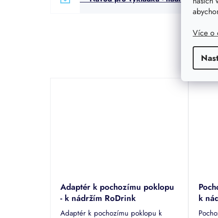
našich 
abychom
Více o
Nas
Adaptér k pochozímu poklopu
Poch
- k nádržím RoDrink
k ná
Adaptér k pochozímu poklopu k
Pocho