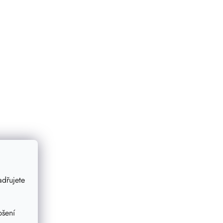
dřujete
pšení