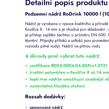
Detailní popis produktu
Podzemní nádrž RoDrink 10000 l (1
Nádrž je vyrobena z vysoce kvalitního a přírod
tloušťce 8 - 14 mm a je vhodná pro skladování
p
je přístup zajištěn šachtou o průměru DN 600. 
těsnění. Přípojky přítoků a odtoků jsou proveden
rozvodu pitné vody). Nádrž na pitnou vodu
4 důvody proč vybrat tuto nádrž:
certifikace REG2-0004-04-ZGPro1-2731 p
kvalitní polyetylen o tloušťce 8 až 14 m
lepší tvar nádrže umožňující snadnější o
nastavitelná hloubka uložení
Rozsah dodávky:
samonosná nádrž