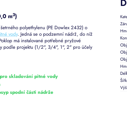
D
3
0,0 m
)
Kat
Zár
ě šetrného polyethylenu (PE Dowlex 2432) o
Hmo
itné vody
. Jedná se o podzemní nádrž, do níž
Kon
Poklop má instalované potřebné pryžové
Ob
y podle projektu (1/2", 3/4", 1", 2" pro účely
Obj
Obj
Hmo
Dél
ro skladování pitné vody
Šíř
m
Výš
bsyp spodní části nádrže