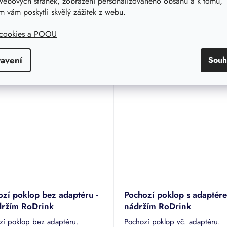
webových stránek, zobrazení personalizovaného obsahu a k tomu,
 vám poskytli skvělý zážitek z webu.
 cookies a POOU
Související produkty
tavení
Souh
ozí poklop bez adaptéru -
Pochozí poklop s adaptére
držím RoDrink
nádržím RoDrink
zí poklop bez adaptéru.
Pochozí poklop vč. adaptéru.