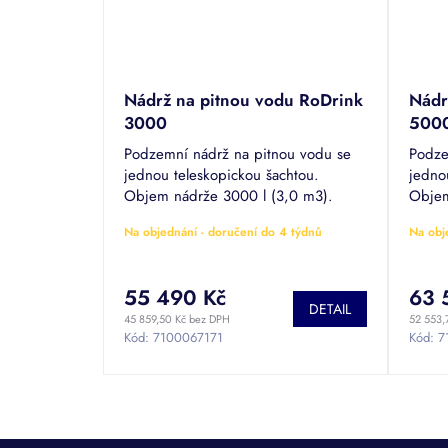
Nádrž na pitnou vodu RoDrink
Nádr
3000
500
Podzemní nádrž na pitnou vodu se
Podze
jednou teleskopickou šachtou.
jedno
Objem nádrže 3000 l (3,0 m3).
Objem
Certifikace pro skladování pitné vody
Certif
Na objednání - doručení do 4 týdnů
Na obj
REG2-0004-04-ZGPro1-2731.
REG2-
55 490 Kč
63 
DETAIL
45 859,50 Kč bez DPH
52 553,
Kód:
7100067171
Kód:
7