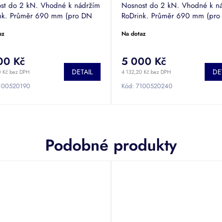
st do 2 kN. Vhodné k nádržím
Nosnost do 2 kN. Vhodné k n
nk. Průměr 690 mm (pro DN
RoDrink. Průměr 690 mm (pro
 Výška 65 mm.
600). Výška 120 mm.
az
Na dotaz
00 Kč
5 000 Kč
DETAIL
DE
0 Kč bez DPH
4 132,20 Kč bez DPH
100520190
Kód:
7100520240
Podobné produkty