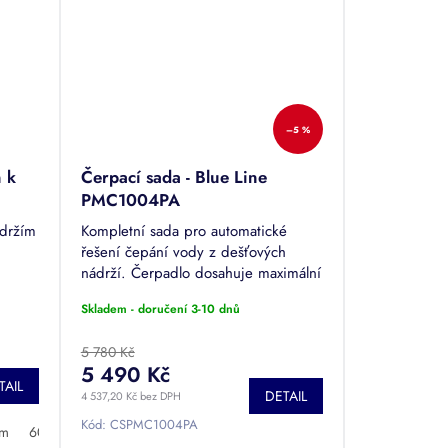
–5 %
 k
Čerpací sada - Blue Line
PMC1004PA
ádržím
Kompletní sada pro automatické
řešení čepání vody z dešťových
nádrží. Čerpadlo dosahuje maximální
výtlačné výšky až 45 m. maximální
Skladem - doručení 3-10 dnů
průtok: 6 m3/h
5 780 Kč
5 490 Kč
TAIL
DETAIL
4 537,20 Kč bez DPH
Kód:
CSPMC1004PA
cm
60 cm
70 cm
80 cm
90 cm
100 cm
120 cm