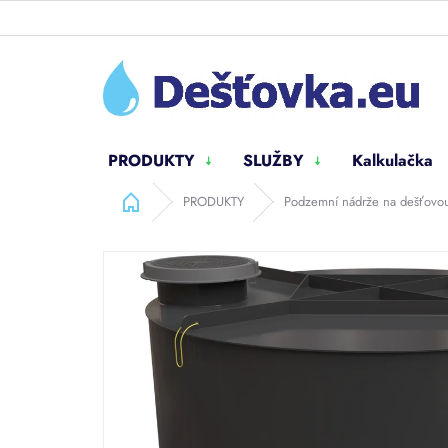
Přejít
na
obsah
PRODUKTY
SLUŽBY
Kalkulačka
Domů
PRODUKTY
Podzemní nádrže na dešťovo