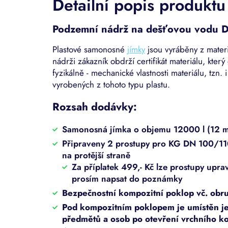
Detailní popis produktu
Podzemní nádrž na dešťovou vodu 
Plastové samonosné
jímky
jsou vyráběny z mater
nádrži zákazník obdrží certifikát materiálu, kter
fyzikálně - mechanické vlastnosti materiálu, tzn.
vyrobených z tohoto typu plastu.
Rozsah dodávky:
Samonosná jímka o objemu 12000 l (12 
Připraveny 2 prostupy pro KG DN 100/110
na protější straně
Za příplatek 499,- Kč lze prostupy upra
prosím napsat do poznámky
Bezpečnostní kompozitní poklop vč. obr
Pod kompozitním poklopem je umístěn j
předmětů a osob po otevření vrchního k