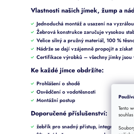
Vlastnosti našich jímek, žump a ná
Jednoduchá montáž a usazení na vyzrálo
Žebrová konstrukce zaručuje vysokou stab
Velice silný a pružný materiál, 100 % těsno
Nádrže se dají vzájemně propojit a získa
Certifikace výrobků – všechny jímky jso
Ke každé jímce obdržíte:
Prohlášení o shodě
Osvědčení o vodotěsnosti
Použív
Montážní postup
Tento w
Doporučené příslušenství:
souhlas
žebřík pro snadný přístup, integrovaný ke
Soubory