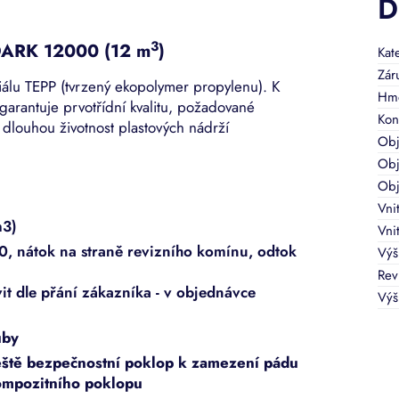
D
3
DARK 12000 (12 m
)
Kat
Zár
iálu TEPP (tvrzený ekopolymer propylenu). K
Hmo
ý garantuje prvotřídní kvalitu, požadované
Kon
 i dlouhou životnost plastových nádrží
Ob
Obj
Ob
Vni
m3)
Vni
, nátok na straně revizního komínu, odtok
Výš
Rev
vit dle přání zákazníka - v objednávce
Výš
uby
eště bezpečnostní poklop k zamezení pádu
ompozitního poklopu