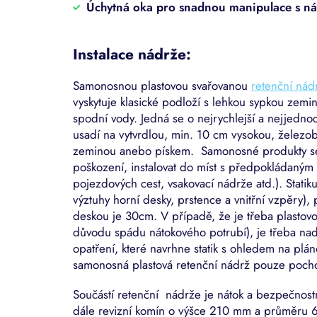
Úchytná oka pro snadnou manipulace s ná
Instalace nádrže:
Samonosnou plastovou svařovanou
retenční nád
vyskytuje klasické podloží s lehkou sypkou zemi
spodní vody. Jedná se o nejrychlejší a nejjedno
usadí na vytvrdlou, min. 10 cm vysokou, želez
zeminou anebo pískem. Samonosné produkty se
poškození, instalovat do míst s předpokládaným 
pojezdových cest, vsakovací nádrže atd.). Statiku
výztuhy horní desky, prstence a vnitřní vzpěry)
deskou je 30cm. V případě, že je třeba plastov
důvodu spádu nátokového potrubí), je třeba nad 
opatření, které navrhne statik s ohledem na pláno
samonosná plastová retenční nádrž pouze pocho
Součástí retenční nádrže je nátok a bezpečnost
dále revizní komín o výšce 210 mm a průměru