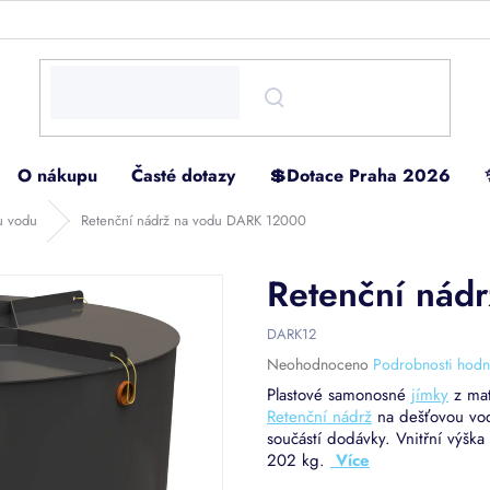
O nákupu
Časté dotazy
💲Dotace Praha 2026
u vodu
Retenční nádrž na vodu DARK 12000
Retenční nád
DARK12
Průměrné
Neohodnoceno
Podrobnosti hodn
hodnocení
Plastové samonosné
jímky
z mat
produktu
Retenční nádrž
na dešťovou vod
je
součástí dodávky. Vnitřní výšk
0,0
202 kg.
z
5