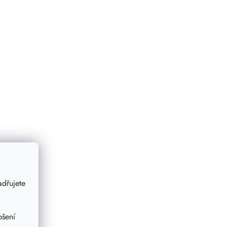
dřujete
pšení