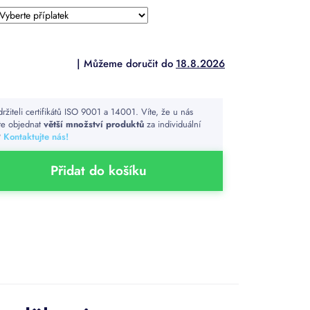
18.8.2026
držiteli certifikátů ISO 9001 a 14001. Víte, že u nás
e objednat
větší množství produktů
za individuální
?
Kontaktujte nás!
Přidat do košíku