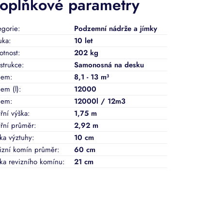
oplňkové parametry
egorie
:
Podzemní nádrže a jímky
uka
:
10 let
tnost
:
202 kg
strukce
:
Samonosná na desku
jem
:
8,1 - 13 m³
em (l)
:
12000
jem
:
12000l / 12m3
třní výška
:
1,75 m
třní průměr
:
2,92 m
ka výztuhy
:
10 cm
izní komín průměr
:
60 cm
ka revizního komínu
:
21 cm