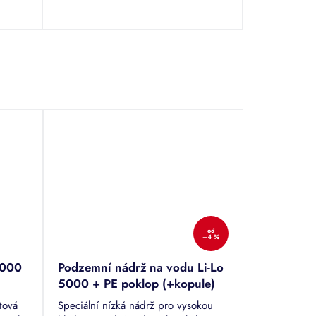
od
–4 %
2000
Podzemní nádrž na vodu Li­-Lo
5000 + PE poklop (+kopule)
tová
Speciální nízká nádrž pro vysokou