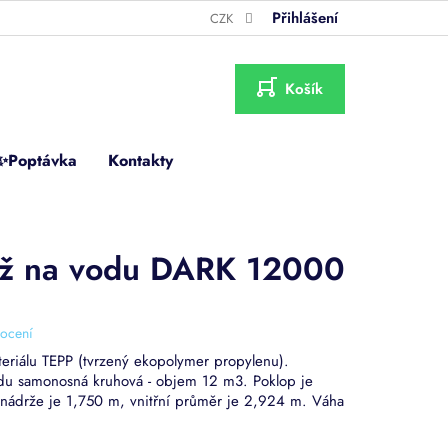
Přihlášení
CZK
NÁKUPNÍ
KOŠÍK
✨Poptávka
Kontakty
rž na vodu DARK 12000
ocení
eriálu TEPP (tvrzený ekopolymer propylenu).
u samonosná kruhová - objem 12 m3. Poklop je
a nádrže je 1,750 m, vnitřní průměr je 2,924 m. Váha