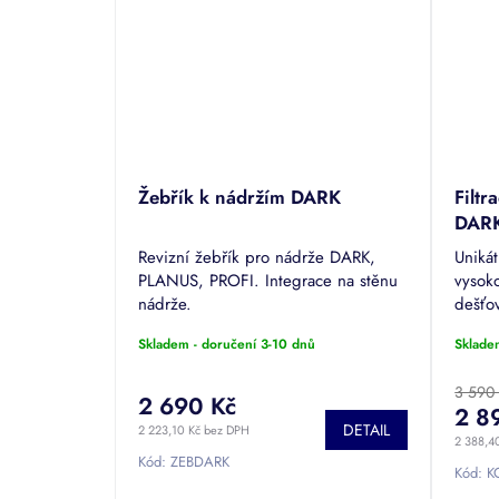
Žebřík k nádržím DARK
Filtr
DAR
Revizní žebřík pro nádrže DARK,
Unikát
PLANUS, PROFI. Integrace na stěnu
vysoko
nádrže.
dešťo
mm (p
Skladem - doručení 3-10 dnů
Sklade
3 590
2 690 Kč
2 8
DETAIL
2 223,10 Kč bez DPH
2 388,4
Kód:
ZEBDARK
Kód:
K