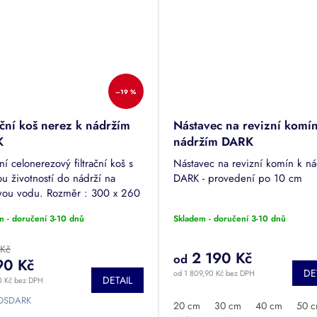
–19 %
ační koš nerez k nádržím
Nástavec na revizní komín
K
nádržím DARK
ní celonerezový filtrační koš s
Nástavec na revizní komín k n
u životností do nádrží na
DARK - provedení po 10 cm
vou vodu. Rozměr : 300 x 260
růměr x výška)
m - doručení 3-10 dnů
Skladem - doručení 3-10 dnů
 Kč
2 190 Kč
od
90 Kč
DE
od 1 809,90 Kč bez DPH
DETAIL
0 Kč bez DPH
OSDARK
20 cm
30 cm
40 cm
50 