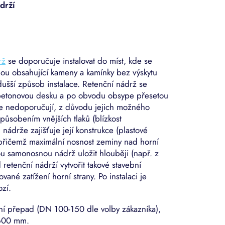
drží
rž
se doporučuje instalovat do míst, kde se
nou obsahující kameny a kamínky bez výskytu
dušší způsob instalace. Retenční nádrž se
obetonovou desku a po obvodu obsype přesetou
 nedoporučují, z důvodu jejich možného
působením vnějších tlaků (blízkost
 nádrže zajišťuje její konstrukce (plastové
, přičemž maximální nosnost zeminy nad horní
ou samonosnou nádrž uložit hlouběji (např. z
retenční nádrží vytvořit takové stavební
vané zatížení horní strany. Po instalaci je
zí.
ní přepad (DN 100-150 dle volby zákazníka),
 600 mm.