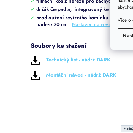
našich 
filtrační koš z nerezu pro zachycení nečist
abychom
držák čerpadla, integrovaný ke dnu nádr
prodloužení revizního komínku nádrže - n
Více o
nádrže 30 cm -
Nástavec na revizní komí
Nas
Soubory ke stažení
Technický list - nádrž DARK
Montážní návod - nádrž DARK
Možný