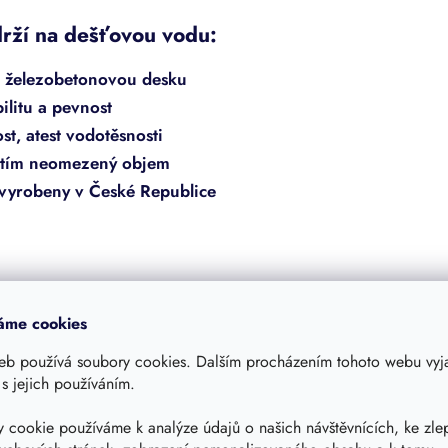
drží na dešťovou vodu:
u železobetonovou desku
ilitu a pevnost
st, atest vodotěsnosti
t tím neomezený objem
u vyrobeny v České Republice
áme cookies
eb používá soubory cookies. Dalším procházením tohoto webu vyja
 s jejich používáním.
 stěně nádrže -
Žebřík k nádržím DARK
 cookie používáme k analýze údajů o našich návštěvnících, ke zle