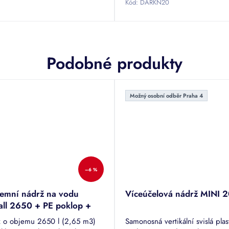
Kód:
DARKN20
Podobné produkty
Možný osobní odběr Praha 4
–6 %
emní nádrž na vodu
Víceúčelová nádrž MINI 
tall 2650 + PE poklop +
a
 o objemu 2650 l (2,65 m3)
Samonosná vertikální svislá plas