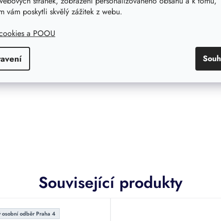
webových stránek, zobrazení personalizovaného obsahu a k tomu,
ot -
Filtrační koš k nádržím DARK
 vám poskytli skvělý zážitek z webu.
že -
Držák čerpadla k nádržím DARK
utné stavební opatření, max překrytí
 cookies a POOU
n k nádržím DARK
tavení
Souh
Související produkty
 osobní odběr Praha 4