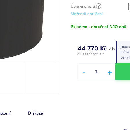
hvězdiček.
Úprava otvorů
?
Možnosti doručení
Skladem - doručení 3-10 dnů
44 770 Kč
Jsme 
/ ks
můžet
37 000 Kč
bez DPH
ceny
Měrná
cena:
ocení
Diskuze