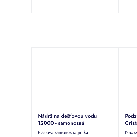
Nádrž na dešťovou vodu
Podz
12000 - samonosná
Cris
šacht
Plastová samonosná jímka
Nádrž