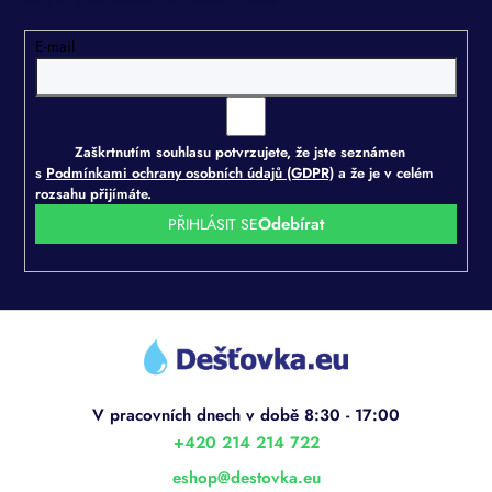
E-mail
Zaškrtnutím souhlasu potvrzujete, že jste seznámen
s
Podmínkami ochrany osobních údajů (GDPR)
a že je v celém
rozsahu přijímáte.
PŘIHLÁSIT SE
Z
á
p
a
t
í
+420 214 214 722
eshop
@
destovka.eu