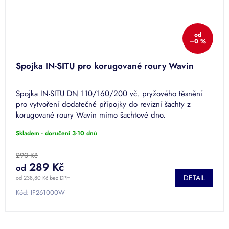
od
–0 %
Spojka IN-SITU pro korugované roury Wavin
Spojka IN-SITU DN 110/160/200 vč. pryžového těsnění
pro vytvoření dodatečné přípojky do revizní šachty z
korugované roury Wavin mimo šachtové dno.
Skladem - doručení 3-10 dnů
290 Kč
289 Kč
od
DETAIL
od 238,80 Kč bez DPH
Kód:
IF261000W