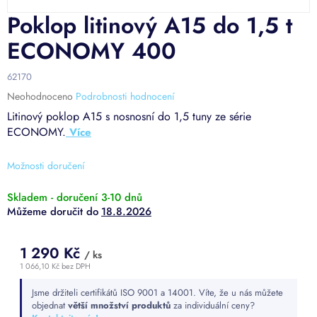
Poklop litinový A15 do 1,5 t
ECONOMY 400
62170
Průměrné
Neohodnoceno
Podrobnosti hodnocení
hodnocení
Litinový poklop A15 s nosnosní do 1,5 tuny ze série
produktu
ECONOMY.
je
0,0
z
Možnosti doručení
5
hvězdiček.
Skladem - doručení 3-10 dnů
18.8.2026
1 290 Kč
/ ks
1 066,10 Kč bez DPH
Měrná
Jsme držiteli certifikátů ISO 9001 a 14001. Víte, že u nás můžete
cena:
objednat
větší množství produktů
za individuální ceny?