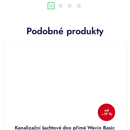
Podobné produkty
od
–17 %
Kanalizační šachtové dno přímé Wavin Basic
K