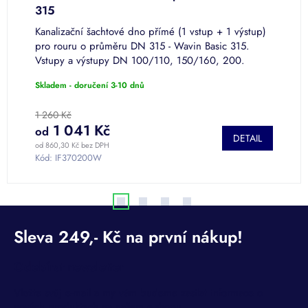
315
4
e
Kanalizační šachtové dno přímé (1 vstup + 1 výstup)
K
pro rouru o průměru DN 315 - Wavin Basic 315.
p
Vstupy a výstupy DN 100/110, 150/160, 200.
V
Skladem - doručení 3-10 dnů
S
1 260 Kč
1
1 041 Kč
od
o
DETAIL
od 860,30 Kč bez DPH
od
Kód:
IF370200W
K
Odebírat newsletter
Vložte svůj e-mail a my vám budeme zasílat informace o
nových produktech na našem e-shopu.