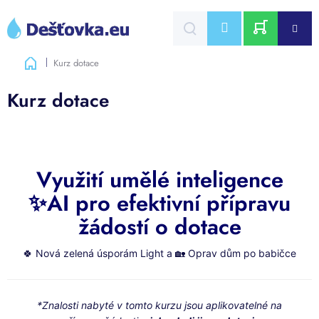
Přejít
na
CZK
obsah
NÁKUPNÍ
Domů
Kurz dotace
KOŠÍK
Kurz dotace
Využití umělé inteligence
✨AI pro efektivní přípravu
žádostí o dotace
🍀 Nová zelená úsporám Light a 🏡 Oprav dům po babičce
*Znalosti nabyté v tomto kurzu jsou aplikovatelné na