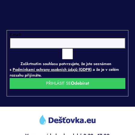
Odebírat newsletter
Vložte svůj e-mail a my vám budeme zasílat informace o
nových produktech na našem e-shopu.
E-mail
Zaškrtnutím souhlasu potvrzujete, že jste seznámen
s
Podmínkami ochrany osobních údajů (GDPR)
a že je v celém
rozsahu přijímáte.
PŘIHLÁSIT SE
Z
á
p
a