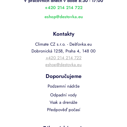
t
í
+420 214 214 722
eshop
@
destovka.eu
Kontakty
Climate CZ s.r.o. - Dešťovka.eu
Dobronická 1258, Praha 4, 148 00
+420 214 214 722
eshop@destovka.eu
Doporučujeme
Podzemní nádrže
Odpadní vody
Vsak a drenáže
Předpověď počasí