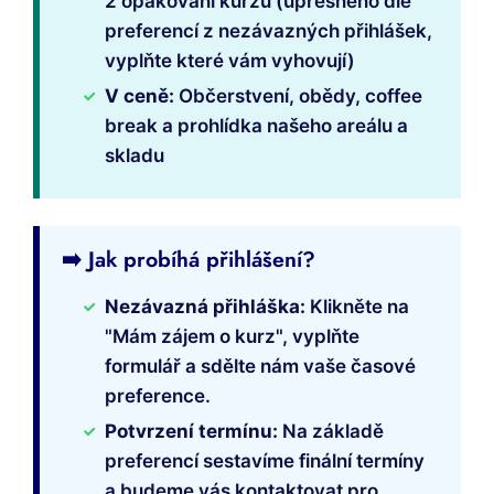
2 opakování kurzu (upřesněno dle
preferencí z nezávazných přihlášek,
vyplňte které vám vyhovují)
V ceně:
Občerstvení, obědy, coffee
break a prohlídka našeho areálu a
skladu
➡️ Jak probíhá přihlášení?
Nezávazná přihláška:
Klikněte na
"Mám zájem o kurz", vyplňte
formulář a sdělte nám vaše časové
preference.
Potvrzení termínu:
Na základě
preferencí sestavíme finální termíny
a budeme vás kontaktovat pro