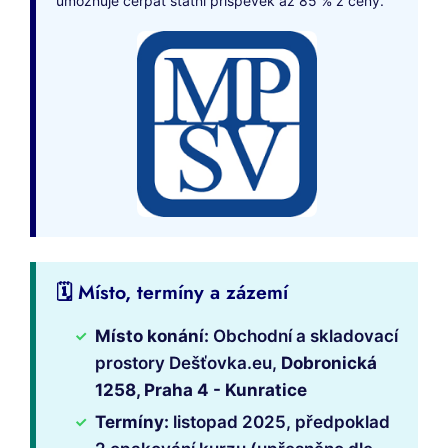
umožňuje čerpat státní příspěvek až 85 % z ceny.
🗓️ Místo, termíny a zázemí
Místo konání:
Obchodní a skladovací
prostory Dešťovka.eu,
Dobronická
1258, Praha 4 - Kunratice
Termíny:
listopad 2025, předpoklad