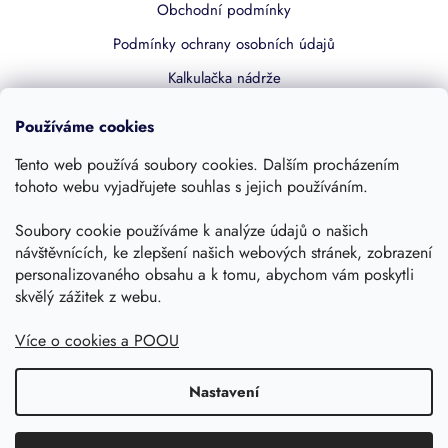
Obchodní podmínky
Podmínky ochrany osobních údajů
Kalkulačka nádrže
Dotace 50% z NZÚ
Používáme cookies
Boost by Pipdrive
Tento web používá soubory cookies. Dalším procházením
Kontakty
tohoto webu vyjadřujete souhlas s jejich používáním.
Soubory cookie používáme k analýze údajů o našich
Sledujte nás
návštěvnících, ke zlepšení našich webových stránek, zobrazení
personalizovaného obsahu a k tomu, abychom vám poskytli
skvělý zážitek z webu.
Více o cookies a POOU
Nastavení
Copyright 2026, Dešťovka.eu
Shoptet