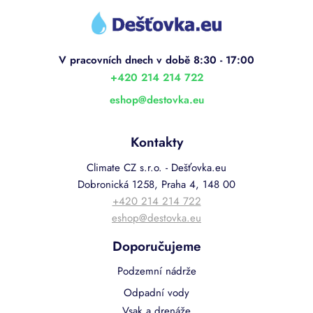
á
p
a
t
í
+420 214 214 722
eshop
@
destovka.eu
Kontakty
Climate CZ s.r.o. - Dešťovka.eu
Dobronická 1258, Praha 4, 148 00
+420 214 214 722
eshop@destovka.eu
Doporučujeme
Podzemní nádrže
Odpadní vody
Vsak a drenáže