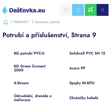
Přejít
na
CZK
obsah
NÁKUPNÍ
Domů
PRODUKTY
Kanalizace, potrubí
KOŠÍK
Potrubí a příslušenství
, Strana 9
KG potrubí PVC-U
Solidwall PVC SN 12
KG Green Connect
Acaro PP
2000
X-Stream
Spojky IN-SITU
Odvodnění, drenáže a
Chráničky kabelů
meliorace