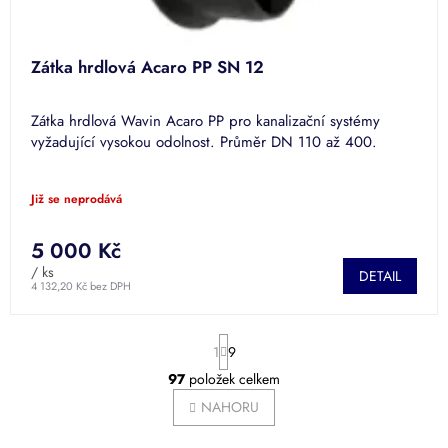
ů
Zátka hrdlová Acaro PP SN 12
Zátka hrdlová Wavin Acaro PP pro kanalizační systémy
vyžadující vysokou odolnost. Průměr DN 110 až 400.
Již se neprodává
5 000 Kč
/ ks
DETAIL
4 132,20 Kč bez DPH
S
1
9
t
r
97
položek celkem
O
á
v
NAHORU
n
l
k
á
o