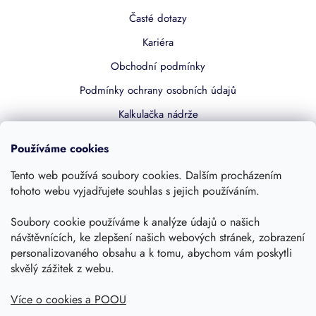
Časté dotazy
Kariéra
Obchodní podmínky
Podmínky ochrany osobních údajů
Kalkulačka nádrže
Dotace 50% z NZÚ
Používáme cookies
Boost by Pipdrive
Tento web používá soubory cookies. Dalším procházením
Kontakty
tohoto webu vyjadřujete souhlas s jejich používáním.
Sledujte nás
Soubory cookie používáme k analýze údajů o našich
návštěvnících, ke zlepšení našich webových stránek, zobrazení
personalizovaného obsahu a k tomu, abychom vám poskytli
skvělý zážitek z webu.
Více o cookies a POOU