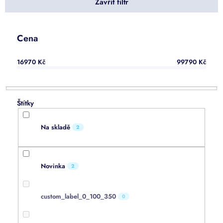
Zavřít filtr
r
o
d
u
Cena
k
t
16970
Kč
99790
Kč
ů
Na skladě
2
Novinka
2
custom_label_0_100_350
0