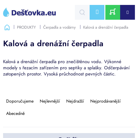
Přejít
na
CZK
obsah
NÁKUPNÍ
Domů
PRODUKTY
Čerpadla a vodárny
Kalová a drenážní čerpadla
KOŠÍK
Kalová a drenážní čerpadla
Kalová a drenážní čerpadla pro znečištěnou vodu. Výkonné
modely s řezacím zařízením pro septiky a splašky. Odčerpávání
zatopených prostor. Vysoká průchodnost pevných částic.
Ř
a
Doporučujeme
Nejlevnější
Nejdražší
Nejprodávanější
z
e
Abecedně
n
í
p