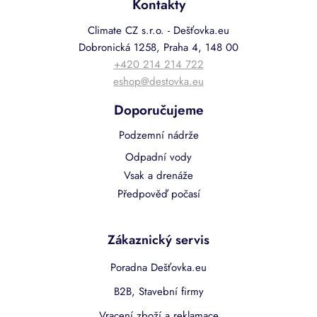
Kontakty
Climate CZ s.r.o. - Dešťovka.eu
Dobronická 1258, Praha 4, 148 00
+420 214 214 722
eshop@destovka.eu
Doporučujeme
Podzemní nádrže
Odpadní vody
Vsak a drenáže
Předpověď počasí
Zákaznický servis
Poradna Dešťovka.eu
B2B, Stavební firmy
Vracení zboží a reklamace