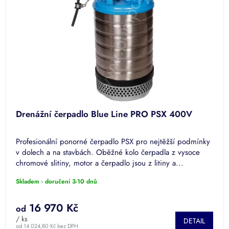
p
r
o
d
u
k
t
ů
Drenážní čerpadlo Blue Line PRO PSX 400V
Profesionální ponorné čerpadlo PSX pro nejtěžší podmínky
v dolech a na stavbách. Oběžné kolo čerpadla z vysoce
chromové slitiny, motor a čerpadlo jsou z litiny a...
Skladem - doručení 3-10 dnů
16 970 Kč
od
/ ks
DETAIL
od 14 024,80 Kč bez DPH