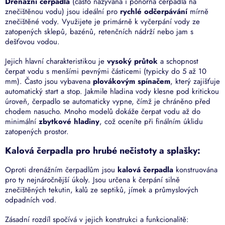
Drenážní čerpadla
(často nazývaná i ponorná čerpadla na
znečištěnou vodu) jsou ideální pro
rychlé odčerpávání
mírně
znečištěné vody. Využijete je primárně k vyčerpání vody ze
zatopených sklepů, bazénů, retenčních nádrží nebo jam s
dešťovou vodou.
Jejich hlavní charakteristikou je
vysoký průtok
a schopnost
čerpat vodu s menšími pevnými částicemi (typicky do 5 až 10
mm). Často jsou vybavena
plovákovým spínačem
, který zajišťuje
automatický start a stop. Jakmile hladina vody klesne pod kritickou
úroveň, čerpadlo se automaticky vypne, čímž je chráněno před
chodem nasucho. Mnoho modelů dokáže čerpat vodu až do
minimální
zbytkové hladiny
, což oceníte při finálním úklidu
zatopených prostor.
Kalová čerpadla pro hrubé nečistoty a splašky:
Oproti drenážním čerpadlům jsou
kalová čerpadla
konstruována
pro ty nejnáročnější úkoly. Jsou určena k čerpání silně
znečištěných tekutin, kalů ze septiků, jímek a průmyslových
odpadních vod.
Zásadní rozdíl spočívá v jejich konstrukci a funkcionalitě: