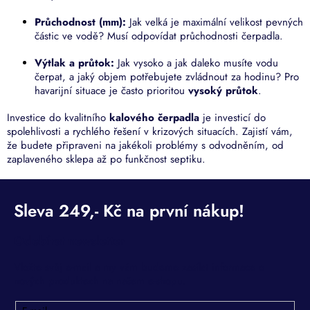
Průchodnost (
mm
):
Jak velká je maximální velikost pevných
částic ve vodě? Musí odpovídat průchodnosti čerpadla.
Výtlak a průtok:
Jak vysoko a jak daleko musíte vodu
čerpat, a jaký objem potřebujete zvládnout za hodinu? Pro
havarijní situace je často prioritou
vysoký průtok
.
Investice do kvalitního
kalového čerpadla
je investicí do
spolehlivosti a rychlého řešení v krizových situacích. Zajistí vám,
že budete připraveni na jakékoli problémy s odvodněním, od
zaplaveného sklepa až po funkčnost septiku.
Odebírat newsletter
Vložte svůj e-mail a my vám budeme zasílat informace o
nových produktech na našem e-shopu.