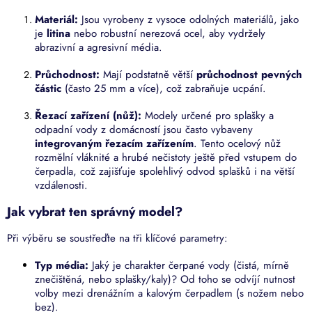
Materiál:
Jsou vyrobeny z vysoce odolných materiálů, jako
je
litina
nebo robustní nerezová ocel, aby vydržely
abrazivní a agresivní média.
Průchodnost:
Mají podstatně větší
průchodnost pevných
částic
(často 25 mm a více), což zabraňuje ucpání.
Řezací zařízení (nůž):
Modely určené pro splašky a
odpadní vody z domácností jsou často vybaveny
integrovaným řezacím zařízením
. Tento ocelový nůž
rozmělní vláknité a hrubé nečistoty ještě před vstupem do
čerpadla, což zajišťuje spolehlivý odvod splašků i na větší
vzdálenosti.
Jak vybrat ten správný model?
Při výběru se soustřeďte na tři klíčové parametry:
Typ média:
Jaký je charakter čerpané vody (čistá, mírně
znečištěná, nebo splašky/kaly)? Od toho se odvíjí nutnost
volby mezi drenážním a kalovým čerpadlem (s nožem nebo
bez).