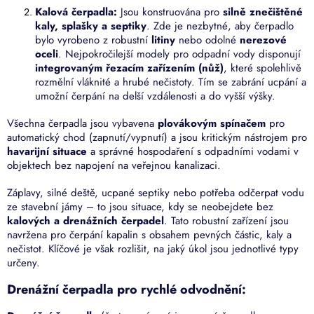
v
Kalová čerpadla:
Jsou konstruována pro
silně znečištěné
ý
kaly, splašky a septiky
. Zde je nezbytné, aby čerpadlo
p
bylo vyrobeno z robustní
litiny
nebo odolné
nerezové
i
oceli
. Nejpokročilejší modely pro odpadní vody disponují
s
integrovaným řezacím zařízením (nůž)
, které spolehlivě
u
rozmělní vláknité a hrubé nečistoty. Tím se zabrání ucpání a
umožní čerpání na delší vzdálenosti a do vyšší výšky.
Všechna čerpadla jsou vybavena
plovákovým spínačem
pro
automatický chod (zapnutí/vypnutí) a jsou kritickým nástrojem pro
havarijní situace
a správné hospodaření s odpadními vodami v
objektech bez napojení na veřejnou kanalizaci.
Záplavy, silné deště, ucpané septiky nebo potřeba odčerpat vodu
ze stavební jámy – to jsou situace, kdy se neobejdete bez
kalových a drenážních čerpadel
. Tato robustní zařízení jsou
navržena pro čerpání kapalin s obsahem pevných částic, kaly a
nečistot. Klíčové je však rozlišit, na jaký úkol jsou jednotlivé typy
určeny.
Drenážní čerpadla pro rychlé odvodnění: