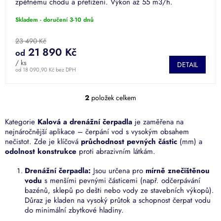
zpětnému chodu a přetížení. Výkon až 55 m3/h.
Skladem - doručení 3-10 dnů
23 490 Kč
21 890 Kč
od
/ ks
DETAIL
od 18 090,90 Kč bez DPH
2
položek celkem
O
v
l
Kategorie
Kalová a drenážní čerpadla
je zaměřena na
á
nejnáročnější aplikace – čerpání vod s vysokým obsahem
d
nečistot. Zde je klíčová
průchodnost pevných částic
(mm) a
a
odolnost konstrukce
proti abrazivním látkám.
c
í
Drenážní čerpadla:
Jsou určena pro
mírně znečištěnou
p
vodu
s menšími pevnými částicemi (např. odčerpávání
r
bazénů, sklepů po dešti nebo vody ze stavebních výkopů).
v
Důraz je kladen na vysoký průtok a schopnost čerpat vodu
k
do minimální zbytkové hladiny.
y