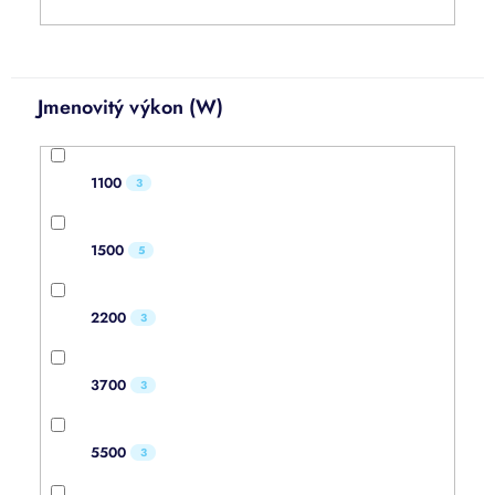
Jmenovitý výkon (W)
1100
3
1500
5
2200
3
3700
3
5500
3