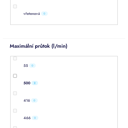
vřetenová
0
Maximální průtok (l/min)
55
0
500
2
416
0
466
0