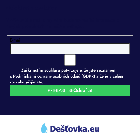
p
r
Odebírat newsletter
v
k
Vložte svůj e-mail a my vám budeme zasílat informace o
y
nových produktech na našem e-shopu.
v
ý
E-mail
p
i
s
u
Zaškrtnutím souhlasu potvrzujete, že jste seznámen
s
Podmínkami ochrany osobních údajů (GDPR)
a že je v celém
rozsahu přijímáte.
PŘIHLÁSIT SE
Z
á
p
a