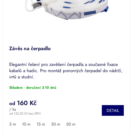
d
u
k
t
ů
Závěs na čerpadlo
Elegantní řešení pro zavěšení čerpadla a současné fixace
kabelů a hadic. Pro montáž ponorných čerpadel do nádrží,
vrtů a studní.
Skladem - doručení 3-10 dnů
160 Kč
od
/ ks
DETAIL
od 132,20 Kč bez DPH
5 m
10 m
15 m
30 m
50 m