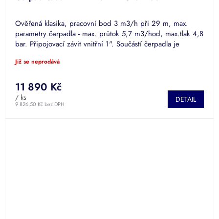
Ověřená klasika, pracovní bod 3 m3/h při 29 m, max.
parametry čerpadla - max. průtok 5,7 m3/hod, max.tlak 4,8
bar. Připojovací závit vnitřní 1". Součástí čerpadla je
přívodní...
Již se neprodává
11 890 Kč
/ ks
DETAIL
9 826,50 Kč bez DPH