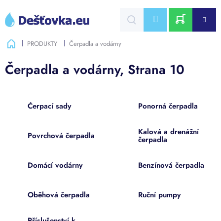
Přejít
na
CZK
obsah
NÁKUPNÍ
Domů
PRODUKTY
Čerpadla a vodárny
KOŠÍK
Čerpadla a vodárny
, Strana 10
Čerpací sady
Ponorná čerpadla
Kalová a drenážní
Povrchová čerpadla
čerpadla
Domácí vodárny
Benzínová čerpadla
Oběhová čerpadla
Ruční pumpy
Příslušenství k