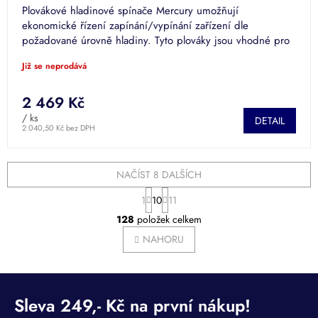
Plovákové hladinové spínače Mercury umožňují
ekonomické řízení zapínání/vypínání zařízení dle
požadované úrovně hladiny. Tyto plováky jsou vhodné pro
hlídání hladiny užitkové...
Již se neprodává
2 469 Kč
/ ks
DETAIL
2 040,50 Kč bez DPH
NAČÍST 8 DALŠÍCH
S
1
10
11
t
O
r
128
položek celkem
v
á
l
NAHORU
n
á
k
o
d
v
a
á
c
n
í
í