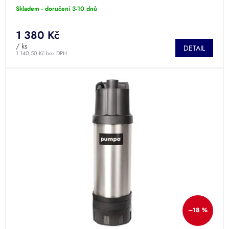
Skladem - doručení 3-10 dnů
1 380 Kč
/ ks
DETAIL
1 140,50 Kč bez DPH
–18 %