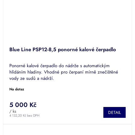
Blue Line PSP12-8,5 ponorné kalové čerpadlo
Ponorné kalové čerpadlo do nádrže s automatickým
hlídáním hladiny. Vhodné pro čerpaní mírně znečištěné
vody ze sudů a nádrží.
Na dotaz
5 000 Kč
/ ks
DETAIL
4 132,20 Kč bez DPH