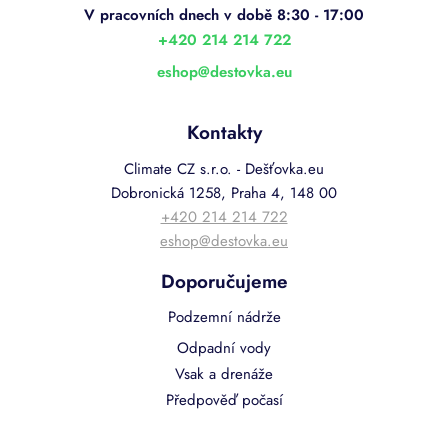
t
í
+420 214 214 722
eshop
@
destovka.eu
Kontakty
Climate CZ s.r.o. - Dešťovka.eu
Dobronická 1258, Praha 4, 148 00
+420 214 214 722
eshop@destovka.eu
Doporučujeme
Podzemní nádrže
Odpadní vody
Vsak a drenáže
Předpověď počasí