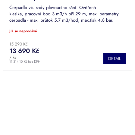
Čerpadlo vč. sady plovoucího sání. Ověřená
klasika, pracovní bod 3 m3/h při 29 m, max. parametry
čerpadla - max. průtok 5,7 m3/hod, max.tlak 4,8 bar.
Připojovací závit vnitřní...
Již se neprodává
15 290 Kč
13 690 Kč
/ ks
DETAIL
11 314,10 Kč bez DPH