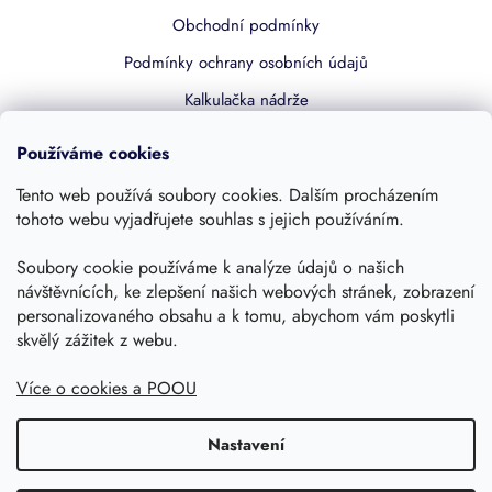
Obchodní podmínky
Podmínky ochrany osobních údajů
Kalkulačka nádrže
Dotace 50% z NZÚ
Používáme cookies
Boost by Pipdrive
Tento web používá soubory cookies. Dalším procházením
Kontakty
tohoto webu vyjadřujete souhlas s jejich používáním.
Soubory cookie používáme k analýze údajů o našich
Sledujte nás
návštěvnících, ke zlepšení našich webových stránek, zobrazení
personalizovaného obsahu a k tomu, abychom vám poskytli
skvělý zážitek z webu.
Více o cookies a POOU
Nastavení
Copyright 2026, Dešťovka.eu
Shoptet