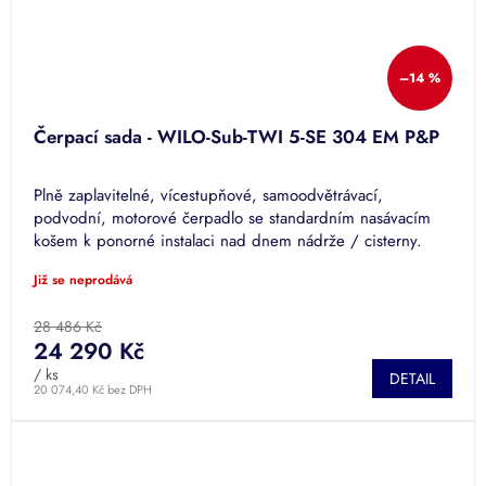
–14 %
Čerpací sada - WILO-Sub-TWI 5-SE 304 EM P&P
Plně zaplavitelné, vícestupňové, samoodvětrávací,
podvodní, motorové čerpadlo se standardním nasávacím
košem k ponorné instalaci nad dnem nádrže / cisterny.
Již se neprodává
28 486 Kč
24 290 Kč
/ ks
DETAIL
20 074,40 Kč bez DPH