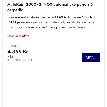
AutoRain 2000/3 INOX automatické ponorné
čerpadlo
Ponorné automatické čerpadlo PUMPA AutoRain 2000/3
INOX je určeno pro odběr čisté vody ze studní,šachet a
jiných vodních rezervoárů, pro provoz zavlažovacích
zařízení a systémů,...
Již se neprodává
5 334 Kč
4 359 Kč
/ ks
DETAIL
3 602,50 Kč bez DPH