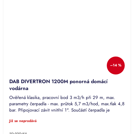
–14 %
DAB DIVERTRON 1200M ponorná domácí
vodárna
Ověřená klasika, pracovní bod 3 m3/h při 29 m, max.
parametry čerpadla - max. průtok 5,7 m3/hod, max.tlak 4,8
bar. Připojovací závit vnitřní 1". Součástí čerpadla je
přívodní...
Již se neprodává
10 190 Kč