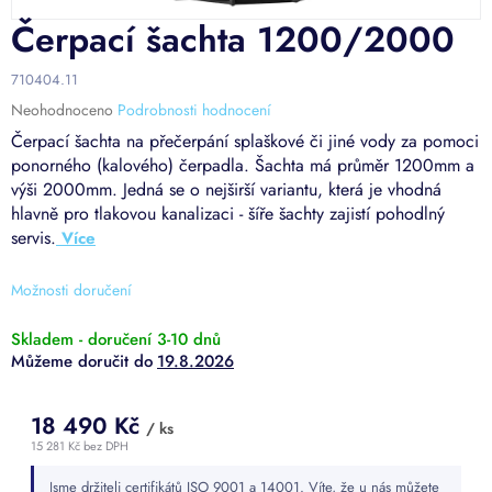
Čerpací šachta 1200/2000
710404.11
Průměrné
Neohodnoceno
Podrobnosti hodnocení
hodnocení
Čerpací šachta na přečerpání splaškové či jiné vody za pomoci
produktu
ponorného (kalového) čerpadla. Šachta má průměr 1200mm a
je
výši 2000mm. Jedná se o nejširší variantu, která je vhodná
0,0
hlavně pro tlakovou kanalizaci - šíře šachty zajistí pohodlný
z
5
servis.
hvězdiček.
Možnosti doručení
Skladem - doručení 3-10 dnů
19.8.2026
18 490 Kč
/ ks
15 281 Kč bez DPH
Měrná
Jsme držiteli certifikátů ISO 9001 a 14001. Víte, že u nás můžete