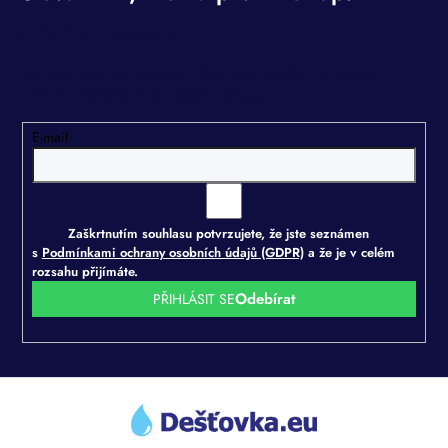
Odebírat newsletter
Vložte svůj e-mail a my vám budeme zasílat informace o
nových produktech na našem e-shopu.
E-mail
Zaškrtnutím souhlasu potvrzujete, že jste seznámen
s
Podmínkami ochrany osobních údajů (GDPR)
a že je v celém
rozsahu přijímáte.
PŘIHLÁSIT SE
Z
á
p