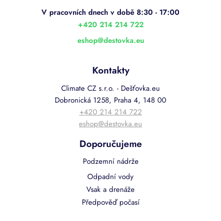
a
t
í
+420 214 214 722
eshop
@
destovka.eu
Kontakty
Climate CZ s.r.o. - Dešťovka.eu
Dobronická 1258, Praha 4, 148 00
+420 214 214 722
eshop@destovka.eu
Doporučujeme
Podzemní nádrže
Odpadní vody
Vsak a drenáže
Předpověď počasí