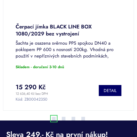
Čerpací jímka BLACK LINE BOX
Č
1080/2029 bez vystrojení
B
Šachta je osazena svěrnou PPS spojkou DN40 a
Č
poklopem PP 600 s nosností 200kg. Vhodná pro
s
použití v nepříznivých stavebních podmínkách,
s
včetně míst s vysokou hladinou podzemní...
h
Skladem - doručení 3-10 dnů
S
15 290 Kč
DETAIL
12 636,40 Kč bez DPH
19
Kód:
ZB00042350
K