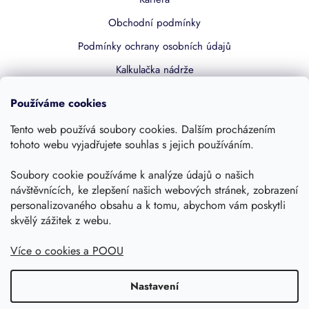
Obchodní podmínky
Podmínky ochrany osobních údajů
Kalkulačka nádrže
Dotace 50% z NZÚ
Používáme cookies
Boost by Pipdrive
Tento web používá soubory cookies. Dalším procházením
Kontakty
tohoto webu vyjadřujete souhlas s jejich používáním.
Sledujte nás
Soubory cookie používáme k analýze údajů o našich
návštěvnících, ke zlepšení našich webových stránek, zobrazení
personalizovaného obsahu a k tomu, abychom vám poskytli
skvělý zážitek z webu.
Více o cookies a POOU
Nastavení
Copyright 2026, Dešťovka.eu
Shoptet