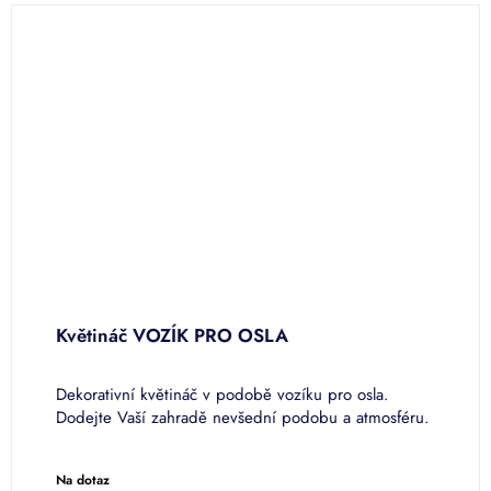
Květináč VOZÍK PRO OSLA
B
Dekorativní květináč v podobě vozíku pro osla.
P
o
Dodejte Vaší zahradě nevšední podobu a atmosféru.
v
m
Na dotaz
N