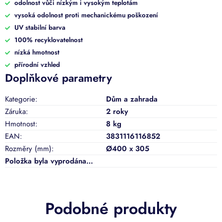
odolnost vůči nízkým i vysokým teplotám
vysoká odolnost proti mechanickému poškození
UV stabilní barva
100% recyklovatelnost
nízká hmotnost
přírodní vzhled
Doplňkové parametry
Kategorie
:
Dům a zahrada
Záruka
:
2 roky
Hmotnost
:
8 kg
EAN
:
3831116116852
Rozměry (mm)
:
Ø400 x 305
Položka byla vyprodána…
Podobné produkty