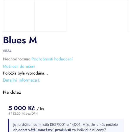
Blues M
6834
Průměrné
Neohodnoceno
Podrobnosti hodnocení
hodnocení
Možnosti doručení
produktu
Položka byla vyprodána…
je
Detailní informace
0,0
z
Na dotaz
5
hvězdiček.
5 000 Kč
/ ks
4 132,20 Kč bez DPH
Měrná
Jsme držiteli certifikátů ISO 9001 a 14001. Víte, že u nás můžete
cena:
objednat
větší množství produktů
za individuální ceny?