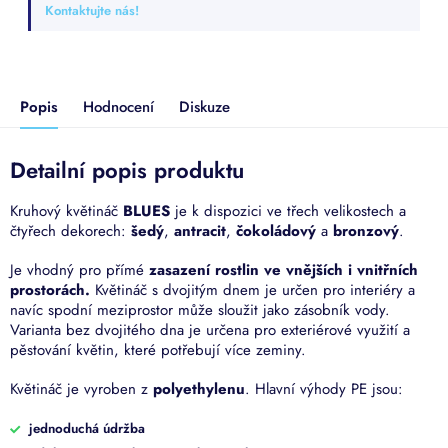
Kontaktujte nás!
Popis
Hodnocení
Diskuze
Detailní popis produktu
Kruhový květináč
BLUES
je k dispozici ve třech velikostech a
čtyřech dekorech:
šedý
,
antracit
,
čokoládový
a
bronzový
.
Je vhodný pro přímé
zasazení rostlin ve vnějších i vnitřních
prostorách.
Květináč s dvojitým dnem je určen pro interiéry a
navíc spodní meziprostor může sloužit jako zásobník vody.
Varianta bez dvojitého dna je určena pro exteriérové využití a
pěstování květin, které potřebují více zeminy.
Květináč je vyroben z
polyethylenu
. Hlavní výhody PE jsou:
jednoduchá údržba