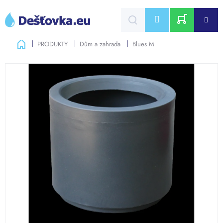
Přejít
na
CZK
obsah
NÁKUPNÍ
Domů
PRODUKTY
Dům a zahrada
Blues M
KOŠÍK