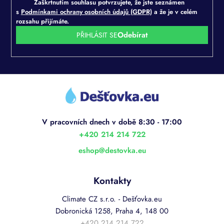
Zaškrtnutím souhlasu potvrzujete, že jste seznámen
s
Podmínkami ochrany osobních údajů (GDPR)
a že je v celém
rozsahu přijímáte.
PŘIHLÁSIT SE
Z
á
p
a
t
í
+420 214 214 722
eshop
@
destovka.eu
Kontakty
Climate CZ s.r.o. - Dešťovka.eu
Dobronická 1258, Praha 4, 148 00
+420 214 214 722