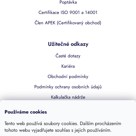
Poptávka
Certifikace ISO 9001 a 14001
Člen APEK (Certifikovaný obchod)
Užitečné odkazy
Časté dotazy
Kariéra
Obchodní podmínky
Podmínky ochrany osobních údajů
Kalkulačka nádrže
Dotace 50% z NZÚ
Používáme cookies
Boost by Pipdrive
Tento web používá soubory cookies. Dalším procházením
Kontakty
tohoto webu vyjadřujete souhlas s jejich používáním.