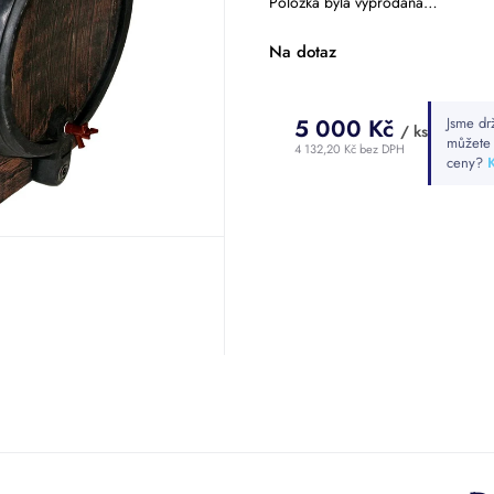
Položka byla vyprodána…
hvězdiček.
Na dotaz
5 000 Kč
Jsme drž
/ ks
můžete
4 132,20 Kč bez DPH
ceny?
K
Měrná
cena: