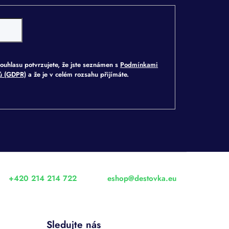
ouhlasu potvrzujete, že jste seznámen s
Podmínkami
jů (GDPR)
a že je v celém rozsahu přijímáte.
+420 214 214 722
eshop
@
destovka.eu
Sledujte nás