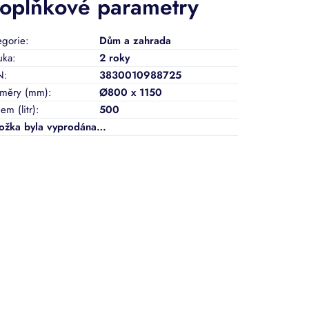
oplňkové parametry
egorie
:
Dům a zahrada
uka
:
2 roky
N
:
3830010988725
měry (mm)
:
Ø800 x 1150
em (litr)
:
500
ožka byla vyprodána…