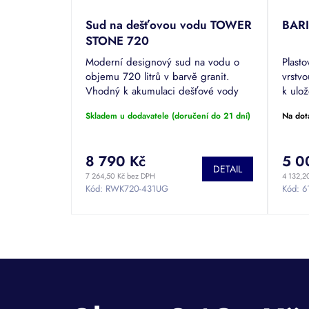
Sud na dešťovou vodu TOWER
BARI
STONE 720
Moderní designový sud na vodu o
Plasto
objemu 720 litrů v barvě granit.
vrstvo
Vhodný k akumulaci dešťové vody
k ulož
pro zalévání, mytí auta či
brand
Skladem u dodavatele (doručení do 21 dní)
Na dot
splachování. Povrchová úprava
PREMIUM.
8 790 Kč
5 0
DETAIL
7 264,50 Kč bez DPH
4 132,2
Kód:
RWK720-431UG
Kód:
6