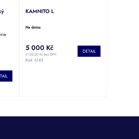
ký
KAMNITO L
Na dotaz
rie
5 000 Kč
DETAIL
4 132,20 Kč bez DPH
Kód:
6142
TAIL