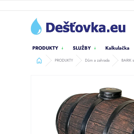
Přejít
na
obsah
PRODUKTY
SLUŽBY
Kalkulačka
Domů
PRODUKTY
Dům a zahrada
BARIK 