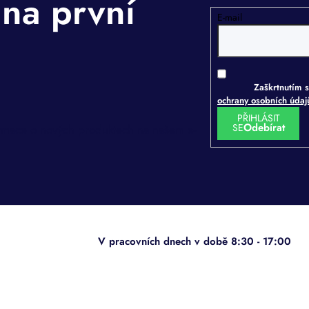
E-mail
Zaškrtnutím s
ochrany osobních úda
PŘIHLÁSIT
SE
ormace o nových produktech na našem e-