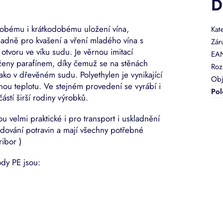
D
obému i krátkodobému uložení vína,
Kat
padně pro kvašení a vření mladého vína s
Zár
otvoru ve víku sudu. Je věrnou imitací
EA
ženy parafínem, díky čemuž se na stěnách
Roz
ako v dřevěném sudu. Polyethylen je vynikající
Obj
jnou teplotu. Ve stejném provedení se vyrábí i
Pol
částí širší rodiny výrobků.
 velmi praktické i pro transport i uskladnění
adování potravin a mají všechny potřebné
ibor )
ody PE jsou: