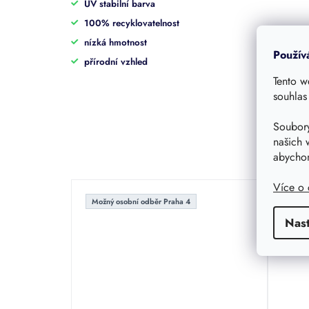
UV stabilní barva
100% recyklovatelnost
nízká hmotnost
Použív
přírodní vzhled
Tento w
souhlas
Soubory
našich 
abychom
Více o
Možný osobní odběr Praha 4
Nas