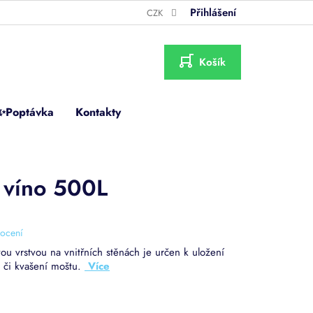
Přihlášení
CZK
NÁKUPNÍ
KOŠÍK
✨Poptávka
Kontakty
 víno 500L
ocení
ou vrstvou na vnitřních stěnách je určen k uložení
 či kvašení moštu.