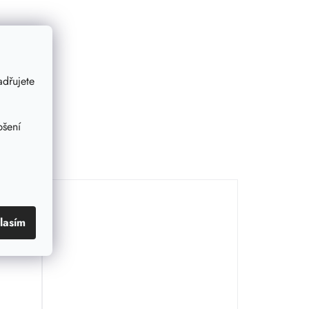
dřujete
pšení
lasím