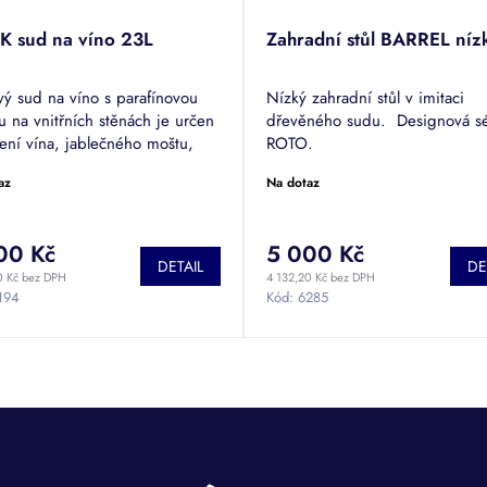
K sud na víno 23L
Zahradní stůl BARREL níz
vý sud na víno s parafínovou
Nízký zahradní stůl v imitaci
u na vnitřních stěnách je určen
dřevěného sudu. Designová sé
ení vína, jablečného moštu,
ROTO.
y či kvašení moštu.
az
Na dotaz
00 Kč
5 000 Kč
DETAIL
DE
0 Kč bez DPH
4 132,20 Kč bez DPH
194
Kód:
6285