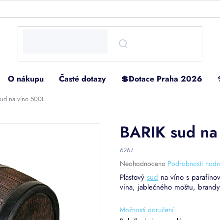
O nákupu
Časté dotazy
💲Dotace Praha 2026
sud na víno 500L
BARIK sud na
6267
Průměrné
Neohodnoceno
Podrobnosti hodn
hodnocení
Plastový
sud
na víno s parafínov
produktu
vína, jablečného moštu, brandy
je
0,0
z
Možnosti doručení
5