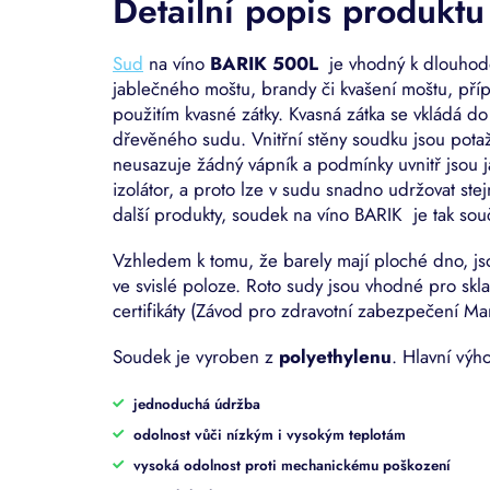
Detailní popis produktu
Sud
na víno
BARIK 500L
je vhodný k dlouhod
jablečného moštu, brandy či kvašení moštu, pří
použitím kvasné zátky. Kvasná zátka se vkládá do 
dřevěného sudu. Vnitřní stěny soudku jsou pota
neusazuje žádný vápník a podmínky uvnitř jsou j
izolátor, a proto lze v sudu snadno udržovat ste
další produkty, soudek na víno BARIK je tak sou
Vzhledem k tomu, že barely mají ploché dno, jsou
ve svislé poloze. Roto sudy jsou vhodné pro skl
certifikáty (Závod pro zdravotní zabezpečení Mar
Soudek je vyroben z
polyethylenu
. Hlavní výh
jednoduchá údržba
odolnost vůči nízkým i vysokým teplotám
vysoká odolnost proti mechanickému poškození